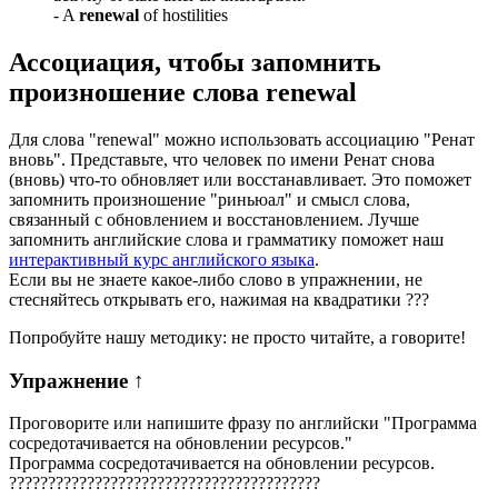
-
A
renewal
of hostilities
Ассоциация
, чтобы запомнить
произношение слова
renewal
Для слова "renewal" можно использовать ассоциацию "Ренат
вновь". Представьте, что человек по имени Ренат снова
(вновь) что-то обновляет или восстанавливает. Это поможет
запомнить произношение "риньюал" и смысл слова,
связанный с обновлением и восстановлением. Лучше
запомнить английские слова и грамматику поможет наш
интерактивный курс английского языка
.
Если вы не знаете какое-либо слово в упражнении, не
стесняйтесь открывать его, нажимая на квадратики
?
?
?
Попробуйте нашу методику: не просто читайте, а говорите!
Упражнение
↑
Проговорите или напишите фразу по английски "
Программа
сосредотачивается на обновлении ресурсов.
"
Программа сосредотачивается на обновлении ресурсов.
?
?
?
?
?
?
?
?
?
?
?
?
?
?
?
?
?
?
?
?
?
?
?
?
?
?
?
?
?
?
?
?
?
?
?
?
?
?
?
?