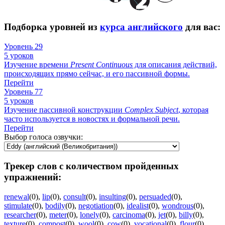
Подборка уровней из
курса английского
для вас:
Уровень 29
5 уроков
Изучение времени
Present
Continuous
для описания действий,
происходящих прямо сейчас, и его пассивной формы.
Перейти
Уровень 77
5 уроков
Изучение пассивной конструкции
Complex
Subject
, которая
часто используется в новостях и формальной речи.
Перейти
Выбор голоса озвучки:
Трекер слов с количеством пройденных
упражнений:
renewal
(0)
,
lip
(0)
,
consult
(0)
,
insulting
(0)
,
persuaded
(0)
,
stimulate
(0)
,
bodily
(0)
,
negotiation
(0)
,
idealist
(0)
,
wondrous
(0)
,
researcher
(0)
,
meter
(0)
,
lonely
(0)
,
carcinoma
(0)
,
jet
(0)
,
billy
(0)
,
texture
(0)
,
compost
(0)
,
wool
(0)
,
cow
(0)
,
vocational
(0)
,
flour
(0)
,