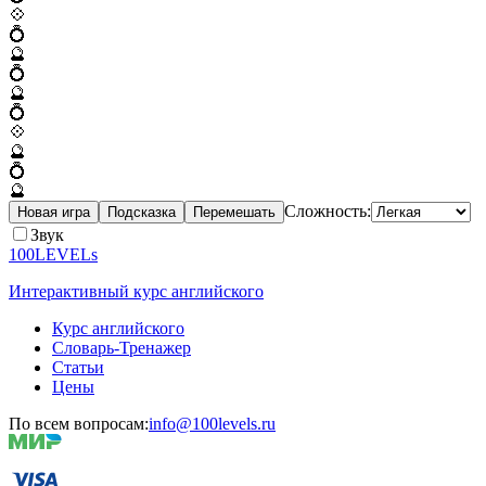
💠
💍
🔮
💍
🔮
💍
💠
🔮
💍
🔮
Сложность:
Новая игра
Подсказка
Перемешать
Звук
100LEVELs
Интерактивный курс английского
Курс английского
Словарь-Тренажер
Статьи
Цены
По всем вопросам:
info@100levels.ru