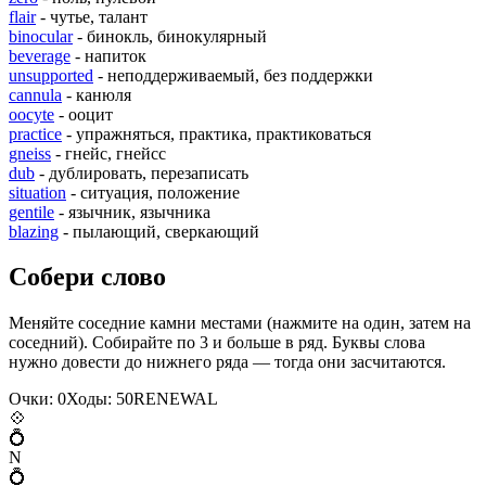
flair
- чутье, талант
binocular
- бинокль, бинокулярный
beverage
- напиток
unsupported
- неподдерживаемый, без поддержки
cannula
- канюля
oocyte
- ооцит
practice
- упражняться, практика, практиковаться
gneiss
- гнейс, гнейсс
dub
- дублировать, перезаписать
situation
- ситуация, положение
gentile
- язычник, язычника
blazing
- пылающий, сверкающий
Собери слово
Меняйте соседние камни местами (нажмите на один, затем на
соседний). Собирайте по 3 и больше в ряд. Буквы слова
нужно довести до нижнего ряда — тогда они засчитаются.
Очки:
0
Ходы:
50
R
E
N
E
W
A
L
💠
💍
N
💍