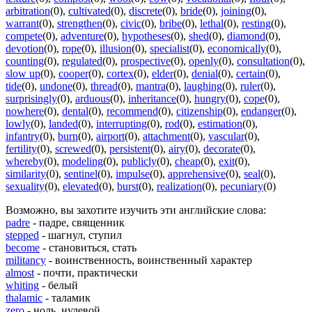
arbitration
(0)
,
cultivated
(0)
,
discrete
(0)
,
bride
(0)
,
joining
(0)
,
warrant
(0)
,
strengthen
(0)
,
civic
(0)
,
bribe
(0)
,
lethal
(0)
,
resting
(0)
,
compete
(0)
,
adventure
(0)
,
hypotheses
(0)
,
shed
(0)
,
diamond
(0)
,
devotion
(0)
,
rope
(0)
,
illusion
(0)
,
specialist
(0)
,
economically
(0)
,
counting
(0)
,
regulated
(0)
,
prospective
(0)
,
openly
(0)
,
consultation
(0)
,
slow up
(0)
,
cooper
(0)
,
cortex
(0)
,
elder
(0)
,
denial
(0)
,
certain
(0)
,
tide
(0)
,
undone
(0)
,
thread
(0)
,
mantra
(0)
,
laughing
(0)
,
ruler
(0)
,
surprisingly
(0)
,
arduous
(0)
,
inheritance
(0)
,
hungry
(0)
,
cope
(0)
,
nowhere
(0)
,
dental
(0)
,
recommend
(0)
,
citizenship
(0)
,
endanger
(0)
,
lowly
(0)
,
landed
(0)
,
interrupting
(0)
,
rod
(0)
,
estimation
(0)
,
infantry
(0)
,
burn
(0)
,
airport
(0)
,
attachment
(0)
,
vascular
(0)
,
fertility
(0)
,
screwed
(0)
,
persistent
(0)
,
airy
(0)
,
decorate
(0)
,
whereby
(0)
,
modeling
(0)
,
publicly
(0)
,
cheap
(0)
,
exit
(0)
,
similarity
(0)
,
sentinel
(0)
,
impulse
(0)
,
apprehensive
(0)
,
seal
(0)
,
sexuality
(0)
,
elevated
(0)
,
burst
(0)
,
realization
(0)
,
pecuniary
(0)
Возможно, вы захотите изучить эти английские слова:
padre
- падре, священник
stepped
- шагнул, ступил
become
- становиться, стать
militancy
- воинственность, воинственный характер
almost
- почти, практически
whiting
- белый
thalamic
- таламик
zero
- ноль, нулевой