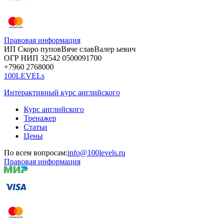
Правовая информация
ИП Скоро
пупов
Вяче
слав
Валер
ьевич
ОГР
НИП
32542
05000
91700
+7960
276
8000
100LEVELs
Интерактивный курс английского
Курс английского
Тренажер
Статьи
Цены
По всем вопросам:
info@100levels.ru
Правовая информация