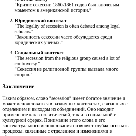
"Кризис секессии 1860-1861 годов был ключевым
моментом в американской истории."
Юридический контекст
"
The legality of secession is often debated among legal
scholars.
"
"Законность секессии часто обсуждается среди
юридических ученых."
Социальный контекст
"
The secession from the religious group caused a lot of
controversy.
"
"Секессия из религиозной группы вызвала много
споров."
Заключение
Таким образом, слово "secession" имеет богатое значение и
может использоваться в различных контекстах, связанных с
отделением и выходом из объединений. Оно находит
применение как в политической, так и в социальной и
культурной сферах. Понимание этого слова и его
контекстуального использования позволяет глубже осознать
процессы, связанные с отделением и изменениями в