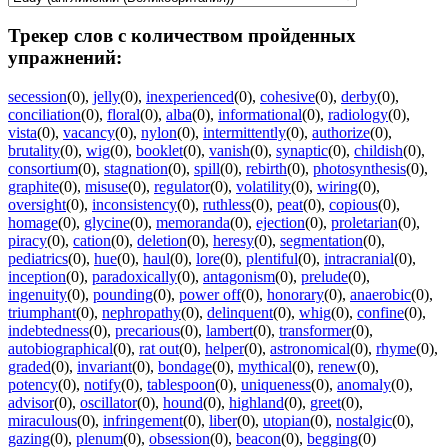
Трекер слов с количеством пройденных
упражнений:
secession
(0)
,
jelly
(0)
,
inexperienced
(0)
,
cohesive
(0)
,
derby
(0)
,
conciliation
(0)
,
floral
(0)
,
alba
(0)
,
informational
(0)
,
radiology
(0)
,
vista
(0)
,
vacancy
(0)
,
nylon
(0)
,
intermittently
(0)
,
authorize
(0)
,
brutality
(0)
,
wig
(0)
,
booklet
(0)
,
vanish
(0)
,
synaptic
(0)
,
childish
(0)
,
consortium
(0)
,
stagnation
(0)
,
spill
(0)
,
rebirth
(0)
,
photosynthesis
(0)
,
graphite
(0)
,
misuse
(0)
,
regulator
(0)
,
volatility
(0)
,
wiring
(0)
,
oversight
(0)
,
inconsistency
(0)
,
ruthless
(0)
,
peat
(0)
,
copious
(0)
,
homage
(0)
,
glycine
(0)
,
memoranda
(0)
,
ejection
(0)
,
proletarian
(0)
,
piracy
(0)
,
cation
(0)
,
deletion
(0)
,
heresy
(0)
,
segmentation
(0)
,
pediatrics
(0)
,
hue
(0)
,
haul
(0)
,
lore
(0)
,
plentiful
(0)
,
intracranial
(0)
,
inception
(0)
,
paradoxically
(0)
,
antagonism
(0)
,
prelude
(0)
,
ingenuity
(0)
,
pounding
(0)
,
power off
(0)
,
honorary
(0)
,
anaerobic
(0)
,
triumphant
(0)
,
nephropathy
(0)
,
delinquent
(0)
,
whig
(0)
,
confine
(0)
,
indebtedness
(0)
,
precarious
(0)
,
lambert
(0)
,
transformer
(0)
,
autobiographical
(0)
,
rat out
(0)
,
helper
(0)
,
astronomical
(0)
,
rhyme
(0)
,
graded
(0)
,
invariant
(0)
,
bondage
(0)
,
mythical
(0)
,
renew
(0)
,
potency
(0)
,
notify
(0)
,
tablespoon
(0)
,
uniqueness
(0)
,
anomaly
(0)
,
advisor
(0)
,
oscillator
(0)
,
hound
(0)
,
highland
(0)
,
greet
(0)
,
miraculous
(0)
,
infringement
(0)
,
liber
(0)
,
utopian
(0)
,
nostalgic
(0)
,
gazing
(0)
,
plenum
(0)
,
obsession
(0)
,
beacon
(0)
,
begging
(0)