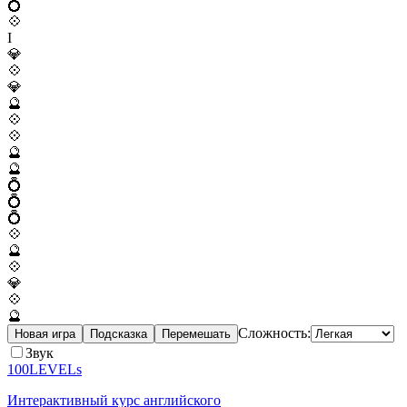
💍
💠
I
💎
💠
💎
🔮
💠
💠
🔮
🔮
💍
💍
💍
💠
🔮
💠
💎
💠
🔮
Сложность:
Новая игра
Подсказка
Перемешать
Звук
100LEVELs
Интерактивный курс английского