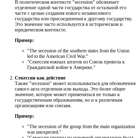
В политическом контексте "secession" обозначает
отделение одной части государства от остальной его
части с целью создания нового независимого
государства или присоединения к другому государству.
Это значение часто используется в историческом и
юридическом контексте.
Пример:
"
The secession of the southern states from the Union
led to the American Civil War.
"
"Секессия южных штатов из Союза привела к
Гражданской войне в Америке."
Секессия как действие
Также "secession" может использоваться для обозначения
самого акта отделения или выхода. Это более общее
значение, которое может применяться не только к
государственным образованиям, но и к различным
организациям или союзам.
Пример:
"
The secession of the group from the main organization
was unexpected.
"
"Секессия группы из основной организации была