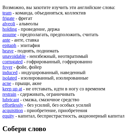
Возможно, вы захотите изучить эти английские слова:
team
- команда, объединяться, коллектив
frigate
- фрегат
alveoli
- альвеолы
holding
- проведение, держа
assume
- предполагать, предположить, считать
ante
- анте, ставка
epitaph
- эпитафия
heave
- поднять, поднимать
unavoidable
- неизбежный, неотвратимый
corrugated
- гофрированный, гофрированно
foyer
- фойе, фойер
induced
- индуцированный, наведенный
isolated
- изолированный, изолированные
acne
- прыщи, акне
keep up at
- не отставать, идти в ногу со временем
restrain
- сдерживать, ограничивать
lubricant
- смазка, смазочное средство
effortlessly
- без усилий, без особых усилий
acquisition
- приобретение, приобретения
equity
- капитал, беспристрастность, акционерный капитал
Собери слово