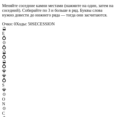
Меняйте соседние камни местами (нажмите на один, затем на
соседний). Собирайте по 3 и больше в ряд. Буквы слова
нужно довести до нижнего ряда — тогда они засчитаются.
Очки:
0
Ходы:
50
S
E
C
E
S
S
I
O
N
🔮
E
💍
💠
💍
🔮
💍
🔮
💍
💎
💎
💍
S
💎
💠
O
N
💠
C