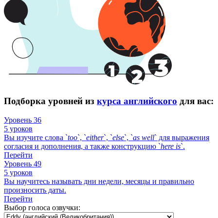
Подборка уровней из
курса английского
для вас:
Уровень 36
5 уроков
Вы изучите слова `
too
`, `
either
`, `
else
`, `
as
well
` для выражения
согласия и дополнения, а также конструкцию `
here
is
`.
Перейти
Уровень 49
5 уроков
Вы научитесь называть дни недели, месяцы и правильно
произносить даты.
Перейти
Выбор голоса озвучки: