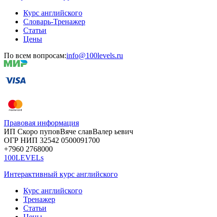
Курс английского
Словарь-Тренажер
Статьи
Цены
По всем вопросам:
info@100levels.ru
Правовая информация
ИП Скоро
пупов
Вяче
слав
Валер
ьевич
ОГР
НИП
32542
05000
91700
+7960
276
8000
100LEVELs
Интерактивный курс английского
Курс английского
Тренажер
Статьи
Цены