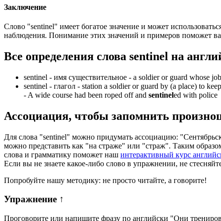
Заключение
Слово "sentinel" имеет богатое значение и может использовать
наблюдения. Понимание этих значений и примеров поможет вам
Все определения слова
sentinel
на англи
sentinel -
имя существительное
- a soldier or guard whose job
sentinel -
глагол
- station a soldier or guard by (a place) to kee
-
A wide course had been roped off and
sentinel
ed with police
Ассоциация
, чтобы запомнить произно
Для слова "sentinel" можно придумать ассоциацию: "Сентябрьски
можно представить как "на страже" или "страж". Таким образо
слова и грамматику поможет наш
интерактивный курс английс
Если вы не знаете какое-либо слово в упражнении, не стесняйт
Попробуйте нашу методику: не просто читайте, а говорите!
Упражнение
↑
Проговорите или напишите фразу по английски "
Они трениров