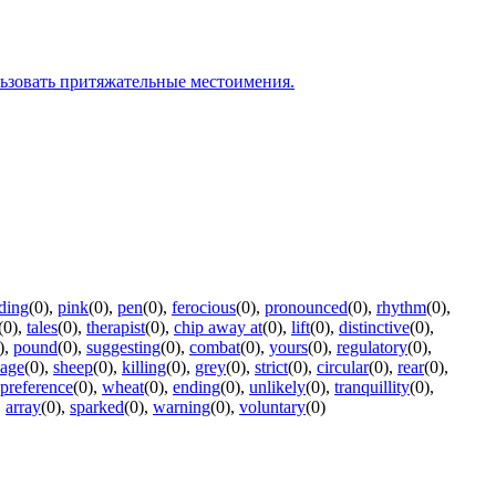
льзовать притяжательные местоимения.
iding
(0)
,
pink
(0)
,
pen
(0)
,
ferocious
(0)
,
pronounced
(0)
,
rhythm
(0)
,
(0)
,
tales
(0)
,
therapist
(0)
,
chip away at
(0)
,
lift
(0)
,
distinctive
(0)
,
)
,
pound
(0)
,
suggesting
(0)
,
combat
(0)
,
yours
(0)
,
regulatory
(0)
,
age
(0)
,
sheep
(0)
,
killing
(0)
,
grey
(0)
,
strict
(0)
,
circular
(0)
,
rear
(0)
,
preference
(0)
,
wheat
(0)
,
ending
(0)
,
unlikely
(0)
,
tranquillity
(0)
,
,
array
(0)
,
sparked
(0)
,
warning
(0)
,
voluntary
(0)