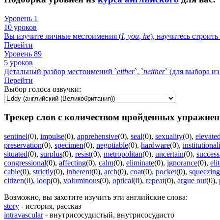
Уровень 1
10 уроков
Вы изучите личные местоимения (
I
,
you
,
he
), научитесь строит
Перейти
Уровень 89
5 уроков
Детальный разбор местоимений `
either
`, `
neither
` (для выбора из
Перейти
Выбор голоса озвучки:
Трекер слов с количеством пройденных упражнен
sentinel
(0)
,
impulse
(0)
,
apprehensive
(0)
,
seal
(0)
,
sexuality
(0)
,
elevate
preservation
(0)
,
specimen
(0)
,
negotiable
(0)
,
hardware
(0)
,
institutional
situated
(0)
,
surplus
(0)
,
resist
(0)
,
metropolitan
(0)
,
uncertain
(0)
,
success
congressional
(0)
,
affecting
(0)
,
calm
(0)
,
eliminate
(0)
,
ignorance
(0)
,
eli
cable
(0)
,
strictly
(0)
,
inherent
(0)
,
arch
(0)
,
coat
(0)
,
pocket
(0)
,
squeezing
citizen
(0)
,
loop
(0)
,
voluminous
(0)
,
optical
(0)
,
repeat
(0)
,
argue out
(0)
,
Возможно, вы захотите изучить эти английские слова:
story
- история, рассказ
intravascular
- внутрисосудистый, внутрисосудисто