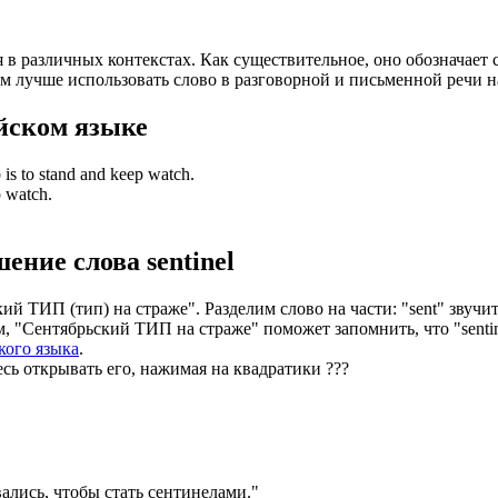
ся в различных контекстах. Как существительное, оно обозначает
 лучше использовать слово в разговорной и письменной речи н
йском языке
 is to stand and keep watch.
p watch.
шение слова
sentinel
й ТИП (тип) на страже". Разделим слово на части: "sent" звучит к
м, "Сентябрьский ТИП на страже" поможет запомнить, что "sent
кого языка
.
есь открывать его, нажимая на квадратики
?
?
?
ались, чтобы стать сентинелами.
"