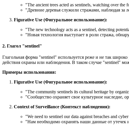
"
The ancient trees acted as sentinels, watching over the fo
"Древние деревья служили стражами, наблюдая за л
Figurative Use (Фигуральное использование):
"
The new technology acts as a sentinel, detecting potentia
"Новая технология выступает в роли стража, обнар
2. Глагол "sentinel"
Глагольная форма "sentinel" используется реже и не так широк
действия охраны или наблюдения. В таком случае "sentinel" мо
Примеры использования:
Figurative Use (Фигуральное использование):
"
The community sentinels its cultural heritage by organiz
"Сообщество охраняет свое культурное наследие, о
Context of Surveillance (Контекст наблюдения):
"
We need to sentinel our data against breaches and cyber 
"Нам необходимо охранять наши данные от утечек и