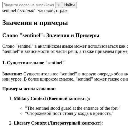
×
Найти
sentinel
/ˈsɛntɪnəl/
- часовой, страж
Значения и примеры
Слово "sentinel": Значения и Примеры
Слово "sentinel" в английском языке может использоваться как 
"sentinel" в зависимости от части речи, а также приведем прим
1. Существительное "sentinel"
Значение:
Существительное "sentinel" в первую очередь обознач
или угроз. В более широком смысле, "sentinel" может также оз
Примеры использования:
Military Context (Военный контекст):
"
The sentinel stood guard at the entrance of the fort.
"
"Сторожевой пост стоял у входа в крепость."
Literary Context (Литературный контекст):