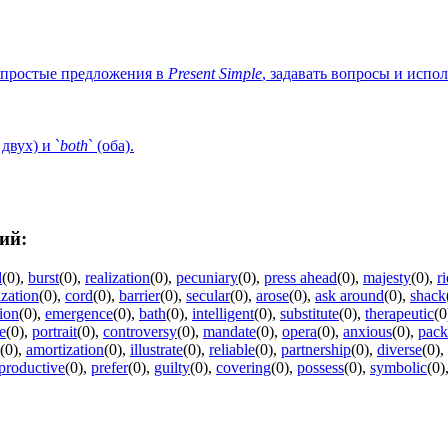
ь простые предложения в
Present
Simple
, задавать вопросы и испо
 двух) и `
both
` (оба).
ий:
d
(0)
,
burst
(0)
,
realization
(0)
,
pecuniary
(0)
,
press ahead
(0)
,
majesty
(0)
,
r
ization
(0)
,
cord
(0)
,
barrier
(0)
,
secular
(0)
,
arose
(0)
,
ask around
(0)
,
shack
ion
(0)
,
emergence
(0)
,
bath
(0)
,
intelligent
(0)
,
substitute
(0)
,
therapeutic
(0
te
(0)
,
portrait
(0)
,
controversy
(0)
,
mandate
(0)
,
opera
(0)
,
anxious
(0)
,
pack
(0)
,
amortization
(0)
,
illustrate
(0)
,
reliable
(0)
,
partnership
(0)
,
diverse
(0)
,
productive
(0)
,
prefer
(0)
,
guilty
(0)
,
covering
(0)
,
possess
(0)
,
symbolic
(0)