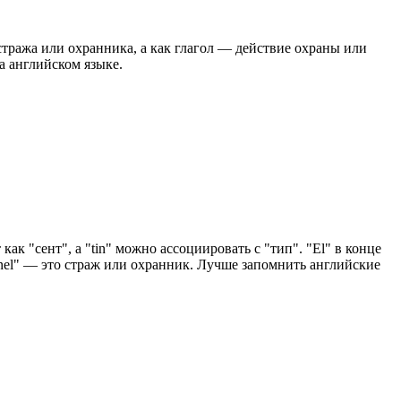
 стража или охранника, а как глагол — действие охраны или
а английском языке.
ак "сент", а "tin" можно ассоциировать с "тип". "El" в конце
inel" — это страж или охранник. Лучше запомнить английские