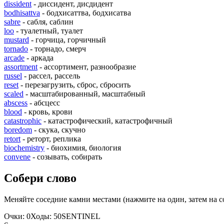
dissident
- диссидент, дисдидент
bodhisattva
- бодхисаттва, бодхисатва
sabre
- сабля, саблин
loo
- туалетный, туалет
mustard
- горчица, горчичный
tornado
- торнадо, смерч
arcade
- аркада
assortment
- ассортимент, разнообразие
russel
- рассел, рассель
reset
- перезагрузить, сброс, сбросить
scaled
- масштабированный, масштабный
abscess
- абсцесс
blood
- кровь, крови
catastrophic
- катастрофический, катастрофичный
boredom
- скука, скучно
retort
- реторт, реплика
biochemistry
- биохимия, биология
convene
- созывать, собирать
Собери слово
Меняйте соседние камни местами (нажмите на один, затем на с
Очки:
0
Ходы:
50
S
E
N
T
I
N
E
L