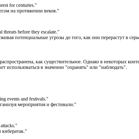
rest for centuries.
"
есом на протяжении веков."
l threats before they escalate.
"
уживая потенциальные угрозы до того, как они перерастут в сер
о распространена, как существительное. Однако в некоторых конт
жет использоваться в значении "охранять" или "наблюдать".
ing events and festivals.
"
рганизуя мероприятия и фестивали."
attacks.
"
 кибератак."