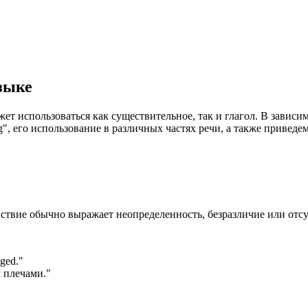
зыке
ет использоваться как существительное, так и глагол. В зависи
g", его использование в различных частях речи, а также приведе
йствие обычно выражает неопределенность, безразличие или отсу
gged.
"
л плечами."