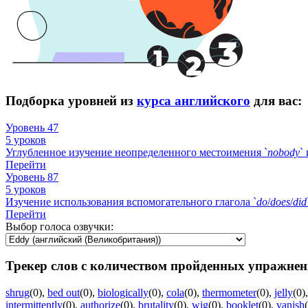
Подборка уровней из
курса английского
для вас:
Уровень 47
5 уроков
Углубленное изучение неопределенного местоимения `
nobody
`
Перейти
Уровень 87
5 уроков
Изучение использования вспомогательного глагола `
do
/
does
/
did
Перейти
Выбор голоса озвучки:
Трекер слов с количеством пройденных упражнен
shrug
(0)
,
bed out
(0)
,
biologically
(0)
,
cola
(0)
,
thermometer
(0)
,
jelly
(0)
intermittently
(0)
,
authorize
(0)
,
brutality
(0)
,
wig
(0)
,
booklet
(0)
,
vanish