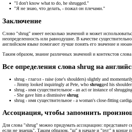
"
I don't know what to do, he shrugged.
"
"Я не знаю, что делать, - пожал он плечами."
Заключение
Слово "shrug" имеет несколько значений и может использовать
неопределенность или равнодушие. В качестве существительног
английском языке помогают лучше понять его значение и нюан
Таким образом, знание различных значений и контекстов слова
Все определения слова
shrug
на английс
shrug -
глагол
- raise (one's shoulders) slightly and momentaril
-
Jimmy looked inquiringly at Pete, who
shrug
ged his shoulder
shrug -
имя существительное
- an act or instance of shruggin
-
She gave him a dismissive
shrug
shrug -
имя существительное
- a woman's close-fitting cardiga
Ассоциация
, чтобы запомнить произно
Для слова "shrug" можно придумать ассоциацию: представьте се
если не знаешь". Таким образом, "ш" в начале и "руг" в конц