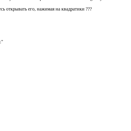
есь открывать его, нажимая на квадратики
?
?
?
.
"