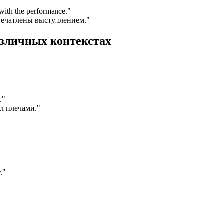
with the performance.
"
печатлены выступлением."
азличных контекстах
.
"
ал плечами."
."