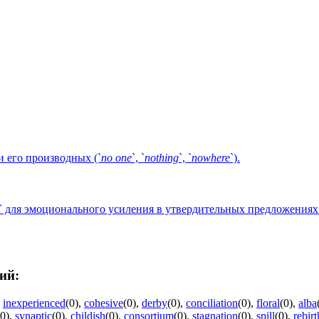
 и его производных (`
no
one
`, `
nothing
`, `
nowhere
`).
` для эмоционального усиления в утвердительных предложениях
ий:
,
inexperienced
(0)
,
cohesive
(0)
,
derby
(0)
,
conciliation
(0)
,
floral
(0)
,
alba
(0)
,
synaptic
(0)
,
childish
(0)
,
consortium
(0)
,
stagnation
(0)
,
spill
(0)
,
rebirt