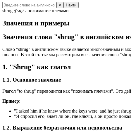
×
Найти
shrug
/ʃrʌɡ/
- пожимание плечами
Значения и примеры
Значения слова "shrug" в английском я
Слово "shrug" в английском языке является многозначным и мож
нюансы. В этой статье мы рассмотрим все значения слова "shru
1. "Shrug" как глагол
1.1. Основное значение
Глагол "to shrug" переводится как "пожимать плечами". Это де
Пример:
"
I asked him if he knew where the keys were, and he just shru
"Я спросил его, знает ли он, где ключи, а он просто пожа
1.2. Выражение безразличия или недовольства