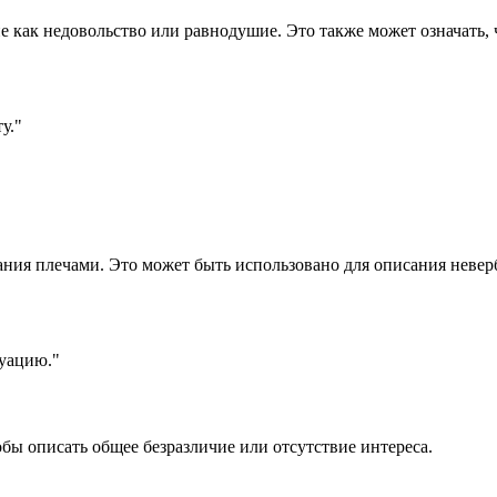
е как недовольство или равнодушие. Это также может означать, 
у."
ания плечами. Это может быть использовано для описания неверб
туацию."
обы описать общее безразличие или отсутствие интереса.