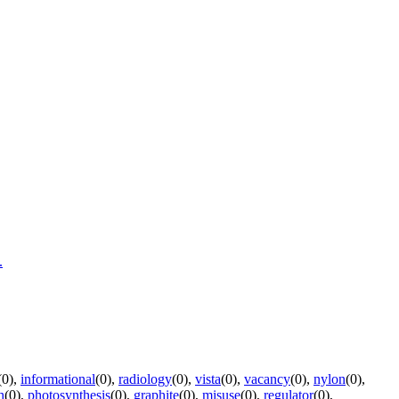
.
(0)
,
informational
(0)
,
radiology
(0)
,
vista
(0)
,
vacancy
(0)
,
nylon
(0)
,
h
(0)
,
photosynthesis
(0)
,
graphite
(0)
,
misuse
(0)
,
regulator
(0)
,