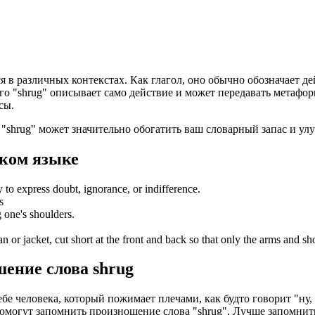
ся в различных контекстах. Как глагол, оно обычно обозначает 
о "shrug" описывает само действие и может передавать метафор
сы.
 "shrug" может значительно обогатить ваш словарный запас и у
ком языке
y to express doubt, ignorance, or indifference.
s
g one's shoulders.
n or jacket, cut short at the front and back so that only the arms and sh
шение слова
shrug
бе человека, который пожимает плечами, как будто говорит "ну,
е помогут запомнить произношение слова "shrug". Лучше запомн