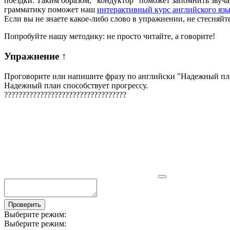
поездки. Таким образом, "кондуктор" поможет запомнить звучан
грамматику поможет наш
интерактивный курс английского яз
Если вы не знаете какое-либо слово в упражнении, не стесняйт
Попробуйте нашу методику: не просто читайте, а говорите!
Упражнение
↑
Проговорите или напишите фразу по английски "
Надежный пла
Надежный план способствует прогрессу.
?
?
?
?
?
?
?
?
?
?
?
?
?
?
?
?
?
?
?
?
?
?
?
?
?
?
?
?
?
?
?
?
?
?
Проверить
Выберите режим:
Выберите режим: