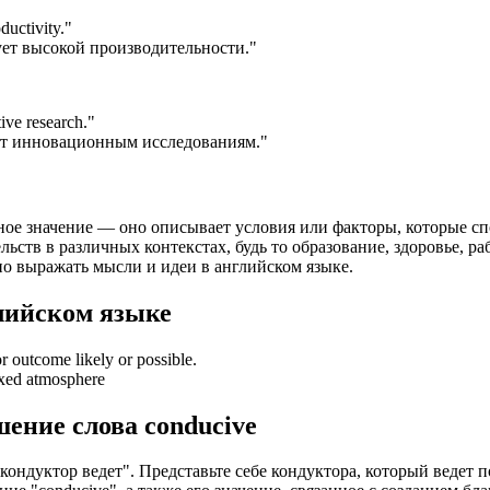
ductivity.
"
ет высокой производительности."
ive research.
"
ет инновационным исследованиям."
ачное значение — оно описывает условия или факторы, которые 
ьств в различных контекстах, будь то образование, здоровье, ра
о выражать мысли и идеи в английском языке.
лийском языке
or outcome likely or possible.
axed atmosphere
шение слова
conducive
кондуктор ведет". Представьте себе кондуктора, который ведет 