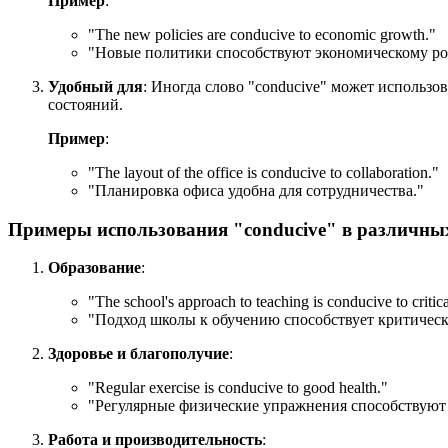
Пример
:
"
The new policies are conducive to economic growth.
"
"Новые политики способствуют экономическому ро
Удобный для
: Иногда слово "conducive" может использо
состояний.
Пример
:
"
The layout of the office is conducive to collaboration.
"
"Планировка офиса удобна для сотрудничества."
Примеры использования "conducive" в различны
Образование
:
"
The school's approach to teaching is conducive to critica
"Подход школы к обучению способствует критиче
Здоровье и благополучие
:
"
Regular exercise is conducive to good health.
"
"Регулярные физические упражнения способствуют
Работа и производительность
: