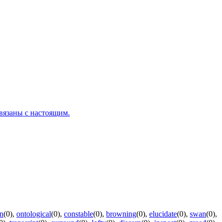
вязаны с настоящим.
on
(0)
,
ontological
(0)
,
constable
(0)
,
browning
(0)
,
elucidate
(0)
,
swan
(0)
,