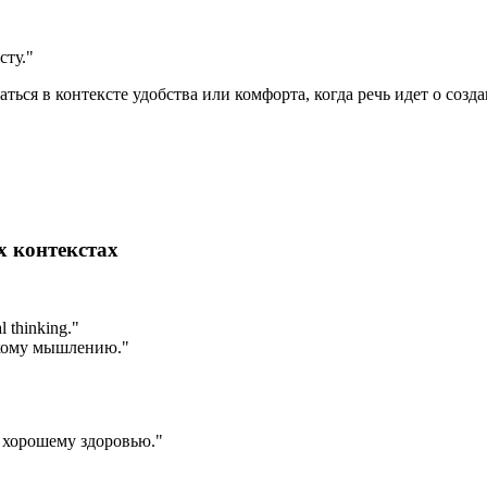
сту."
ваться в контексте удобства или комфорта, когда речь идет о со
х контекстах
l thinking.
"
скому мышлению."
 хорошему здоровью."