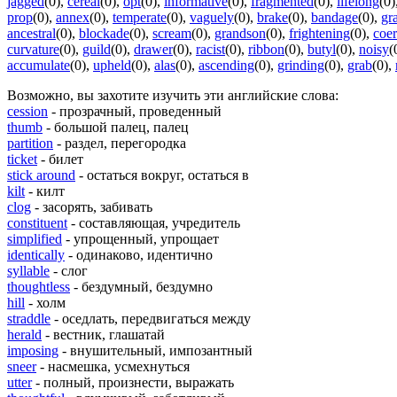
jagged
(0)
,
cereal
(0)
,
opt
(0)
,
informative
(0)
,
fragmented
(0)
,
lifelong
(0)
prop
(0)
,
annex
(0)
,
temperate
(0)
,
vaguely
(0)
,
brake
(0)
,
bandage
(0)
,
gr
ancestral
(0)
,
blockade
(0)
,
scream
(0)
,
grandson
(0)
,
frightening
(0)
,
coer
curvature
(0)
,
guild
(0)
,
drawer
(0)
,
racist
(0)
,
ribbon
(0)
,
butyl
(0)
,
noisy
(
accumulate
(0)
,
upheld
(0)
,
alas
(0)
,
ascending
(0)
,
grinding
(0)
,
grab
(0)
,
Возможно, вы захотите изучить эти английские слова:
cession
- прозрачный, проведенный
thumb
- большой палец, палец
partition
- раздел, перегородка
ticket
- билет
stick around
- остаться вокруг, остаться в
kilt
- килт
clog
- засорять, забивать
constituent
- составляющая, учредитель
simplified
- упрощенный, упрощает
identically
- одинаково, идентично
syllable
- слог
thoughtless
- бездумный, бездумно
hill
- холм
straddle
- оседлать, передвигаться между
herald
- вестник, глашатай
imposing
- внушительный, импозантный
sneer
- насмешка, усмехнуться
utter
- полный, произнести, выражать