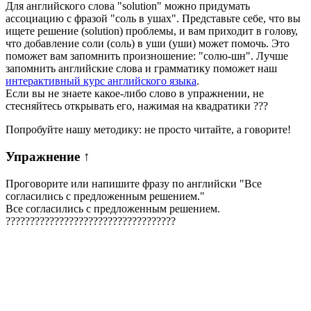
Для английского слова "solution" можно придумать
ассоциацию с фразой "соль в ушах". Представьте себе, что вы
ищете решение (solution) проблемы, и вам приходит в голову,
что добавление соли (соль) в уши (уши) может помочь. Это
поможет вам запомнить произношение: "солю-шн". Лучше
запомнить английские слова и грамматику поможет наш
интерактивный курс английского языка
.
Если вы не знаете какое-либо слово в упражнении, не
стесняйтесь открывать его, нажимая на квадратики
?
?
?
Попробуйте нашу методику: не просто читайте, а говорите!
Упражнение
↑
Проговорите или напишите фразу по английски "
Все
согласились с предложенным решением.
"
Все согласились с предложенным решением.
?
?
?
?
?
?
?
?
?
?
?
?
?
?
?
?
?
?
?
?
?
?
?
?
?
?
?
?
?
?
?
?
?
?
?