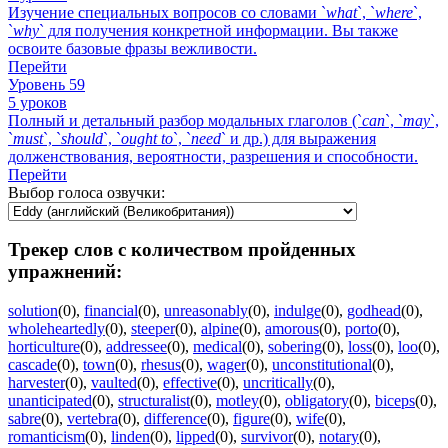
Изучение специальных вопросов со словами `
what
`, `
where
`,
`
why
` для получения конкретной информации. Вы также
освоите базовые фразы вежливости.
Перейти
Уровень 59
5 уроков
Полный и детальный разбор модальных глаголов (`
can
`, `
may
`,
`
must
`, `
should
`, `
ought
to
`, `
need
` и др.) для выражения
долженствования, вероятности, разрешения и способности.
Перейти
Выбор голоса озвучки:
Трекер слов с количеством пройденных
упражнений:
solution
(0)
,
financial
(0)
,
unreasonably
(0)
,
indulge
(0)
,
godhead
(0)
,
wholeheartedly
(0)
,
steeper
(0)
,
alpine
(0)
,
amorous
(0)
,
porto
(0)
,
horticulture
(0)
,
addressee
(0)
,
medical
(0)
,
sobering
(0)
,
loss
(0)
,
loo
(0)
,
cascade
(0)
,
town
(0)
,
rhesus
(0)
,
wager
(0)
,
unconstitutional
(0)
,
harvester
(0)
,
vaulted
(0)
,
effective
(0)
,
uncritically
(0)
,
unanticipated
(0)
,
structuralist
(0)
,
motley
(0)
,
obligatory
(0)
,
biceps
(0)
,
sabre
(0)
,
vertebra
(0)
,
difference
(0)
,
figure
(0)
,
wife
(0)
,
romanticism
(0)
,
linden
(0)
,
lipped
(0)
,
survivor
(0)
,
notary
(0)
,