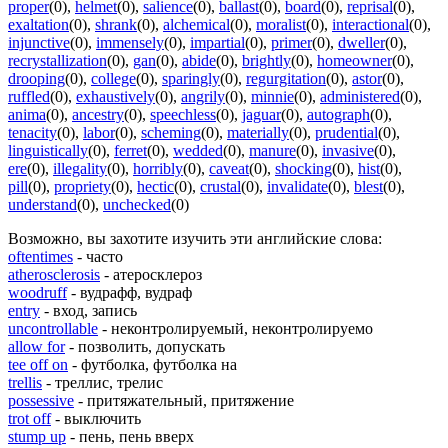
proper
(0)
,
helmet
(0)
,
salience
(0)
,
ballast
(0)
,
board
(0)
,
reprisal
(0)
,
exaltation
(0)
,
shrank
(0)
,
alchemical
(0)
,
moralist
(0)
,
interactional
(0)
,
injunctive
(0)
,
immensely
(0)
,
impartial
(0)
,
primer
(0)
,
dweller
(0)
,
recrystallization
(0)
,
gan
(0)
,
abide
(0)
,
brightly
(0)
,
homeowner
(0)
,
drooping
(0)
,
college
(0)
,
sparingly
(0)
,
regurgitation
(0)
,
astor
(0)
,
ruffled
(0)
,
exhaustively
(0)
,
angrily
(0)
,
minnie
(0)
,
administered
(0)
,
anima
(0)
,
ancestry
(0)
,
speechless
(0)
,
jaguar
(0)
,
autograph
(0)
,
tenacity
(0)
,
labor
(0)
,
scheming
(0)
,
materially
(0)
,
prudential
(0)
,
linguistically
(0)
,
ferret
(0)
,
wedded
(0)
,
manure
(0)
,
invasive
(0)
,
ere
(0)
,
illegality
(0)
,
horribly
(0)
,
caveat
(0)
,
shocking
(0)
,
hist
(0)
,
pill
(0)
,
propriety
(0)
,
hectic
(0)
,
crustal
(0)
,
invalidate
(0)
,
blest
(0)
,
understand
(0)
,
unchecked
(0)
Возможно, вы захотите изучить эти английские слова:
oftentimes
- часто
atherosclerosis
- атеросклероз
woodruff
- вудрафф, вудраф
entry
- вход, запись
uncontrollable
- неконтролируемый, неконтролируемо
allow for
- позволить, допускать
tee off on
- футболка, футболка на
trellis
- треллис, трелис
possessive
- притяжательный, притяжение
trot off
- выключить
stump up
- пень, пень вверх