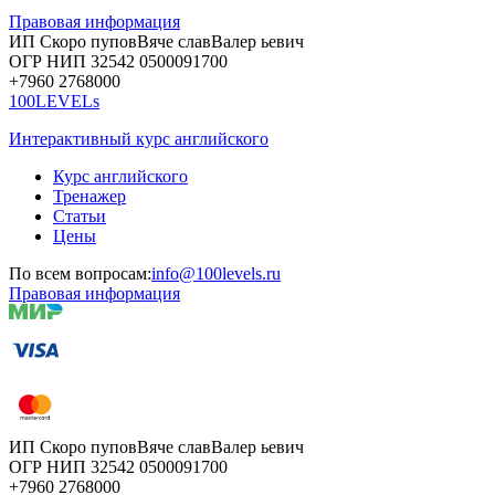
Правовая информация
ИП Скоро
пупов
Вяче
слав
Валер
ьевич
ОГР
НИП
32542
05000
91700
+7960
276
8000
100LEVELs
Интерактивный курс английского
Курс английского
Тренажер
Статьи
Цены
По всем вопросам:
info@100levels.ru
Правовая информация
ИП Скоро
пупов
Вяче
слав
Валер
ьевич
ОГР
НИП
32542
05000
91700
+7960
276
8000