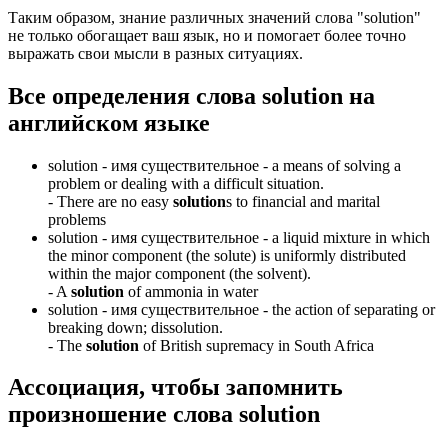
Таким образом, знание различных значений слова "solution"
не только обогащает ваш язык, но и помогает более точно
выражать свои мысли в разных ситуациях.
Все определения слова
solution
на
английском языке
solution -
имя существительное
- a means of solving a
problem or dealing with a difficult situation.
-
There are no easy
solution
s to financial and marital
problems
solution -
имя существительное
- a liquid mixture in which
the minor component (the solute) is uniformly distributed
within the major component (the solvent).
-
A
solution
of ammonia in water
solution -
имя существительное
- the action of separating or
breaking down; dissolution.
-
The
solution
of British supremacy in South Africa
Ассоциация
, чтобы запомнить
произношение слова
solution