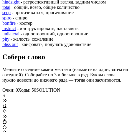
hindsight
- ретроспективный взгляд, задним числом
total
- общий, всего, общее количество
seep
- просачиваться, просачивание
spiro
- спиро
bonfire
- костер
instruct
- инструктировать, наставлять
unilateral
- односторонний, односторонние
pity
- жалость, сожаление
bliss out
- кайфовать, получать удовольствие
Собери слово
Меняйте соседние камни местами (нажмите на один, затем на
соседний). Собирайте по 3 и больше в ряд. Буквы слова
нужно довести до нижнего ряда — тогда они засчитаются.
Очки:
0
Ходы:
50
S
O
L
U
T
I
O
N
S
💠
🔮
💠
💠
💍
💍