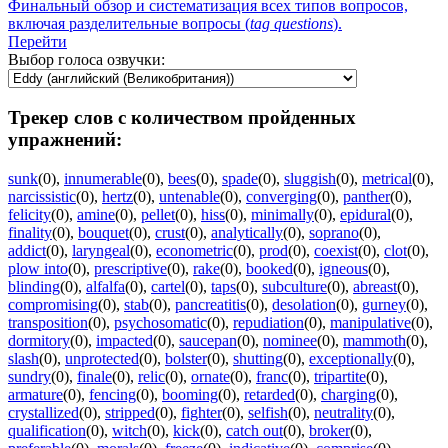
Финальный обзор и систематизация всех типов вопросов,
включая разделительные вопросы (
tag
questions
).
Перейти
Выбор голоса озвучки:
Трекер слов с количеством пройденных
упражнений:
sunk
(0)
,
innumerable
(0)
,
bees
(0)
,
spade
(0)
,
sluggish
(0)
,
metrical
(0)
,
narcissistic
(0)
,
hertz
(0)
,
untenable
(0)
,
converging
(0)
,
panther
(0)
,
felicity
(0)
,
amine
(0)
,
pellet
(0)
,
hiss
(0)
,
minimally
(0)
,
epidural
(0)
,
finality
(0)
,
bouquet
(0)
,
crust
(0)
,
analytically
(0)
,
soprano
(0)
,
addict
(0)
,
laryngeal
(0)
,
econometric
(0)
,
prod
(0)
,
coexist
(0)
,
clot
(0)
,
plow into
(0)
,
prescriptive
(0)
,
rake
(0)
,
booked
(0)
,
igneous
(0)
,
blinding
(0)
,
alfalfa
(0)
,
cartel
(0)
,
taps
(0)
,
subculture
(0)
,
abreast
(0)
,
compromising
(0)
,
stab
(0)
,
pancreatitis
(0)
,
desolation
(0)
,
gurney
(0)
,
transposition
(0)
,
psychosomatic
(0)
,
repudiation
(0)
,
manipulative
(0)
,
dormitory
(0)
,
impacted
(0)
,
saucepan
(0)
,
nominee
(0)
,
mammoth
(0)
,
slash
(0)
,
unprotected
(0)
,
bolster
(0)
,
shutting
(0)
,
exceptionally
(0)
,
sundry
(0)
,
finale
(0)
,
relic
(0)
,
ornate
(0)
,
franc
(0)
,
tripartite
(0)
,
armature
(0)
,
fencing
(0)
,
booming
(0)
,
retarded
(0)
,
charging
(0)
,
crystallized
(0)
,
stripped
(0)
,
fighter
(0)
,
selfish
(0)
,
neutrality
(0)
,
qualification
(0)
,
witch
(0)
,
kick
(0)
,
catch out
(0)
,
broker
(0)
,