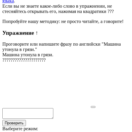
языка
.
Если вы не знаете какое-либо слово в упражнении, не
стесняйтесь открывать его, нажимая на квадратики
?
?
?
Попробуйте нашу методику: не просто читайте, а говорите!
Упражнение
↑
Проговорите или напишите фразу по английски "
Машина
утонулa в грязи.
"
Машина утонулa в грязи.
?
?
?
?
?
?
?
?
?
?
?
?
?
?
?
?
?
?
?
?
?
Проверить
Выберите режим: