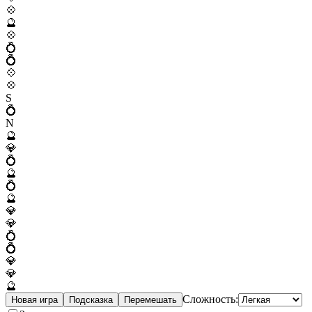
💠
🔮
💠
💍
💍
💠
💠
S
💍
N
🔮
💎
💍
🔮
💍
🔮
💎
💎
💍
💍
💎
💎
🔮
Сложность:
Новая игра
Подсказка
Перемешать