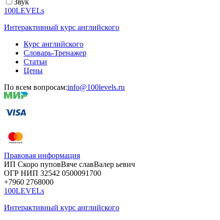
Звук
100LEVELs
Интерактивный курс английского
Курс английского
Словарь-Тренажер
Статьи
Цены
По всем вопросам:
info@100levels.ru
Правовая информация
ИП Скоро
пупов
Вяче
слав
Валер
ьевич
ОГР
НИП
32542
05000
91700
+7960
276
8000
100LEVELs
Интерактивный курс английского