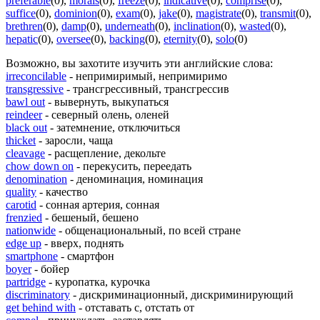
preferable
(0)
,
morals
(0)
,
freeze
(0)
,
indicative
(0)
,
comprise
(0)
,
suffice
(0)
,
dominion
(0)
,
exam
(0)
,
jake
(0)
,
magistrate
(0)
,
transmit
(0)
,
brethren
(0)
,
damp
(0)
,
underneath
(0)
,
inclination
(0)
,
wasted
(0)
,
hepatic
(0)
,
oversee
(0)
,
backing
(0)
,
eternity
(0)
,
solo
(0)
Возможно, вы захотите изучить эти английские слова:
irreconcilable
- непримиримый, непримиримо
transgressive
- трансгрессивный, трансгрессив
bawl out
- вывернуть, выкупаться
reindeer
- северный олень, оленей
black out
- затемнение, отключиться
thicket
- заросли, чаща
cleavage
- расщепление, декольте
chow down on
- перекусить, переедать
denomination
- деноминация, номинация
quality
- качество
carotid
- сонная артерия, сонная
frenzied
- бешеный, бешено
nationwide
- общенациональный, по всей стране
edge up
- вверх, поднять
smartphone
- смартфон
boyer
- бойер
partridge
- куропатка, курочка
discriminatory
- дискриминационный, дискриминирующий
get behind with
- отставать с, отстать от