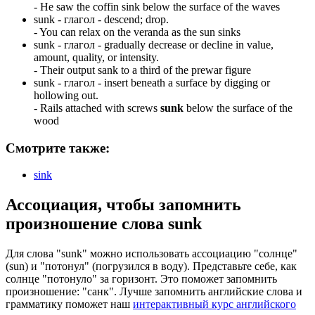
-
He saw the coffin sink below the surface of the waves
sunk -
глагол
- descend; drop.
-
You can relax on the veranda as the sun sinks
sunk -
глагол
- gradually decrease or decline in value,
amount, quality, or intensity.
-
Their output sank to a third of the prewar figure
sunk -
глагол
- insert beneath a surface by digging or
hollowing out.
-
Rails attached with screws
sunk
below the surface of the
wood
Смотрите также:
sink
Ассоциация
, чтобы запомнить
произношение слова
sunk
Для слова "sunk" можно использовать ассоциацию "солнце"
(sun) и "потонул" (погрузился в воду). Представьте себе, как
солнце "потонуло" за горизонт. Это поможет запомнить
произношение: "санк". Лучше запомнить английские слова и
грамматику поможет наш
интерактивный курс английского