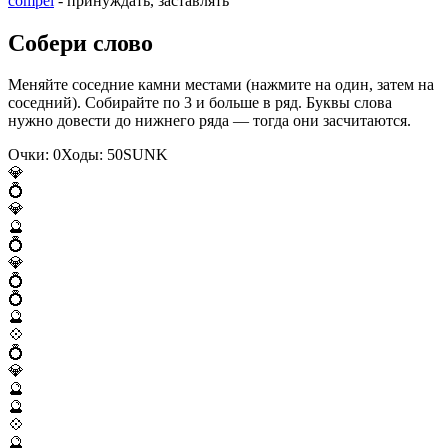
compel
- принуждать, заставлять
Собери слово
Меняйте соседние камни местами (нажмите на один, затем на
соседний). Собирайте по 3 и больше в ряд. Буквы слова
нужно довести до нижнего ряда — тогда они засчитаются.
Очки:
0
Ходы:
50
S
U
N
K
💎
💍
💎
🔮
💍
💎
💍
💍
🔮
💠
💍
💎
🔮
🔮
💠
🔮