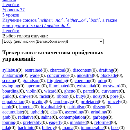
Перейти
Уровень 37
5 уроков
Изучение союзов `
neither
...
nor
`, `
either
...
or
`, `
both
`, а также
конструкций `
so
do
I
/
neither
do
I
`.
Перейти
Выбор голоса озвучки:
Трекер слов с количеством пройденных
упражнений:
syllabus
(0)
,
restrained
(0)
,
charcoal
(0)
,
discontent
(0)
,
drafting
(0)
,
anatomical
(0)
,
wade
(0)
,
concurrence
(0)
,
ancestral
(0)
,
blockade
(0)
,
scream
(0)
,
grandson
(0)
,
frightening
(0)
,
coercion
(0)
,
odor
(0)
,
swinging
(0)
,
aperture
(0)
,
illuminated
(0)
,
existential
(0)
,
westward
(0)
,
boarding
(0)
,
violin
(0)
,
wizard
(0)
,
ghetto
(0)
,
parcel
(0)
,
curvature
(0)
,
guild
(0)
,
drawer
(0)
,
racist
(0)
,
ribbon
(0)
,
butyl
(0)
,
noisy
(0)
,
pore
(0)
,
equalization
(0)
,
inviting
(0)
,
hamburger
(0)
,
proletariat
(0)
,
princely
(0)
,
choir
(0)
,
impetus
(0)
,
invaluable
(0)
,
patriotism
(0)
,
dissent
(0)
,
accumulate
(0)
,
upheld
(0)
,
alas
(0)
,
ascending
(0)
,
grinding
(0)
,
grab
(0)
,
radiative
(0)
,
saline
(0)
,
contemplation
(0)
,
garbage
(0)
,
touring
(0)
,
preferably
(0)
,
eagerly
(0)
,
inhabited
(0)
,
reformed
(0)
,
tidal
(0)
,
hack into
(0)
,
bitterly
(0)
,
mama
(0)
,
innumerable
(0)
,
bees
(0)
,