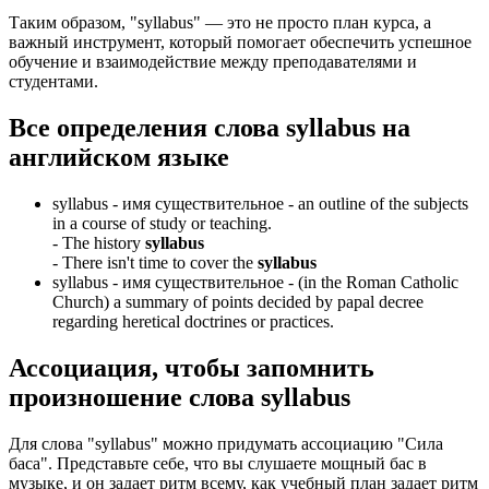
Таким образом, "syllabus" — это не просто план курса, а
важный инструмент, который помогает обеспечить успешное
обучение и взаимодействие между преподавателями и
студентами.
Все определения слова
syllabus
на
английском языке
syllabus -
имя существительное
- an outline of the subjects
in a course of study or teaching.
-
The history
syllabus
-
There isn't time to cover the
syllabus
syllabus -
имя существительное
- (in the Roman Catholic
Church) a summary of points decided by papal decree
regarding heretical doctrines or practices.
Ассоциация
, чтобы запомнить
произношение слова
syllabus
Для слова "syllabus" можно придумать ассоциацию "Сила
баса". Представьте себе, что вы слушаете мощный бас в
музыке, и он задает ритм всему, как учебный план задает ритм