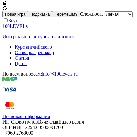
🔮
💍
Сложность:
Новая игра
Подсказка
Перемешать
Звук
100LEVELs
Интерактивный курс английского
Курс английского
Словарь-Тренажер
Статьи
Цены
По всем вопросам:
info@100levels.ru
Правовая информация
ИП Скоро
пупов
Вяче
слав
Валер
ьевич
ОГР
НИП
32542
05000
91700
+7960
276
8000