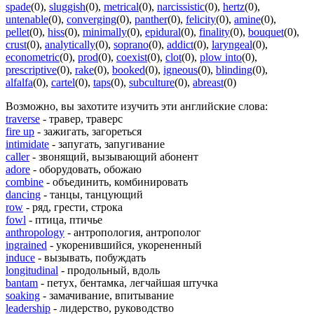
spade
(0)
,
sluggish
(0)
,
metrical
(0)
,
narcissistic
(0)
,
hertz
(0)
,
untenable
(0)
,
converging
(0)
,
panther
(0)
,
felicity
(0)
,
amine
(0)
,
pellet
(0)
,
hiss
(0)
,
minimally
(0)
,
epidural
(0)
,
finality
(0)
,
bouquet
(0)
,
crust
(0)
,
analytically
(0)
,
soprano
(0)
,
addict
(0)
,
laryngeal
(0)
,
econometric
(0)
,
prod
(0)
,
coexist
(0)
,
clot
(0)
,
plow into
(0)
,
prescriptive
(0)
,
rake
(0)
,
booked
(0)
,
igneous
(0)
,
blinding
(0)
,
alfalfa
(0)
,
cartel
(0)
,
taps
(0)
,
subculture
(0)
,
abreast
(0)
Возможно, вы захотите изучить эти английские слова:
traverse
- травер, траверс
fire up
- зажигать, загореться
intimidate
- запугать, запугивание
caller
- звонящий, вызывающий абонент
adore
- оборудовать, обожаю
combine
- объединить, комбинировать
dancing
- танцы, танцующий
row
- ряд, грести, строка
fowl
- птица, птичье
anthropology
- антропология, антрополог
ingrained
- укоренившийся, укорененный
induce
- вызывать, побуждать
longitudinal
- продольный, вдоль
bantam
- петух, бентамка, легчайшая штучка
soaking
- замачивание, впитывание
leadership
- лидерство, руководство