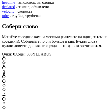
headline
- заголовок, заголовка
declared
- заявил, объявлено
velocity
- скорость
tube
- трубка, трубочка
Собери слово
Меняйте соседние камни местами (нажмите на один, затем на
соседний). Собирайте по 3 и больше в ряд. Буквы слова
нужно довести до нижнего ряда — тогда они засчитаются.
Очки:
0
Ходы:
50
S
Y
L
L
A
B
U
S
💍
💎
💍
🔮
💍
💍
💠
💠
🔮
💍
💠
💠