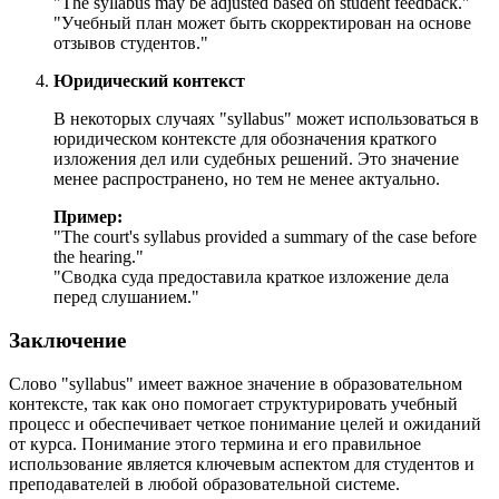
"
The syllabus may be adjusted based on student feedback.
"
"Учебный план может быть скорректирован на основе
отзывов студентов."
Юридический контекст
В некоторых случаях "syllabus" может использоваться в
юридическом контексте для обозначения краткого
изложения дел или судебных решений. Это значение
менее распространено, но тем не менее актуально.
Пример:
"
The court's syllabus provided a summary of the case before
the hearing.
"
"Сводка суда предоставила краткое изложение дела
перед слушанием."
Заключение
Слово "syllabus" имеет важное значение в образовательном
контексте, так как оно помогает структурировать учебный
процесс и обеспечивает четкое понимание целей и ожиданий
от курса. Понимание этого термина и его правильное
использование является ключевым аспектом для студентов и
преподавателей в любой образовательной системе.