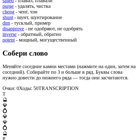
sailed
- плавал, плавали
purge
- удалять, чистка
cheng
- ченг, чэн
shunt
- шунт, шунтирование
dim
- тусклый, пример
disapprove
- не одобряют, не одобрять
inverse
- обратный, обратно
potent
- мощный, могущественный
Собери слово
Меняйте соседние камни местами (нажмите на один, затем на
соседний). Собирайте по 3 и больше в ряд. Буквы слова
нужно довести до нижнего ряда — тогда они засчитаются.
Очки:
0
Ходы:
50
T
R
A
N
S
C
R
I
P
T
I
O
N
T
🔮
💎
💍
💎
💎
💍
🔮
P