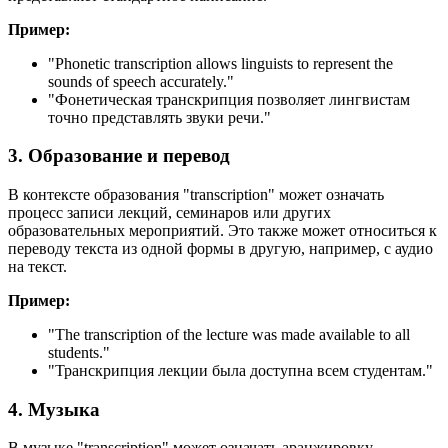
Пример:
"
Phonetic transcription allows linguists to represent the
sounds of speech accurately.
"
"Фонетическая транскрипция позволяет лингвистам
точно представлять звуки речи."
3. Образование и перевод
В контексте образования "transcription" может означать
процесс записи лекций, семинаров или других
образовательных мероприятий. Это также может относиться к
переводу текста из одной формы в другую, например, с аудио
на текст.
Пример:
"
The transcription of the lecture was made available to all
students.
"
"Транскрипция лекции была доступна всем студентам."
4. Музыка
В музыке "transcription" может означать аранжировку