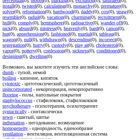
perceptual
(0)
,
bloom
(0)
,
marking
(0)
,
excitation
(0)
,
saturated
(0)
,
install
(0)
,
twisted
(0)
,
calculating
(0)
,
monarchy
(0)
,
premature
(0)
,
solver
(0)
,
reformation
(0)
,
hardwood
(0)
,
daddy
(0)
,
cox
(0)
,
straw
(0)
,
resemble
(0)
,
radial
(0)
,
vacation
(0)
,
charming
(0)
,
recruitment
(0)
,
hull
(0)
,
comply
(0)
,
hemisphere
(0)
,
radioactive
(0)
,
wander off
(0)
,
nick
(0)
,
absurd
(0)
,
mistress
(0)
,
heavenly
(0)
,
bard
(0)
,
canon
(0)
,
hut
(0)
,
apprehension
(0)
,
fashioned
(0)
,
martial
(0)
,
tableau
(0)
,
wagon
(0)
,
null
(0)
,
withdrawn
(0)
,
descending
(0)
,
incorrect
(0)
,
segregation
(0)
,
hurry
(0)
,
custody
(0)
,
play at
(0)
,
cholesterol
(0)
,
vapor
(0)
,
pottery
(0)
,
confession
(0)
,
sickness
(0)
,
conditioned
(0)
,
designing
(0)
,
dwelling
(0)
Возможно, вы захотите изучить эти английские слова:
dumb
- тупой, немой
boiling
- кипение, кипяток
cytotoxic
- цитотоксический, цитотоксичный
unincorporated
- некорпорация, некорпоративно
flooring
- полы, напольные покрытия
staphylococcus
- стафилококк, стафилококков
psychotherapy
- психотерапия, психотерапевт
syntactically
- синтаксически
sewn
- сшитый, шитье
indignation
- негодование, возмущение
homogeneity
- однородность, единообразие
ventilation
- вентиляция, вентиляционная система