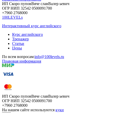
ИП Скоро
пупов
Вяче
слав
Валер
ьевич
ОГР
НИП
32542
05000
91700
+7960
276
8000
100LEVELs
Интерактивный курс английского
Курс английского
Тренажер
Статьи
Цены
По всем вопросам:
info@100levels.ru
Правовая информация
ИП Скоро
пупов
Вяче
слав
Валер
ьевич
ОГР
НИП
32542
05000
91700
+7960
276
8000
На нашем сайте используются
куки