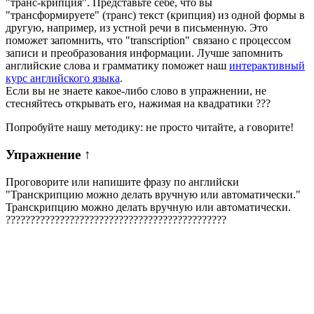
"транс-крипция". Представьте себе, что вы
"трансформируете" (транс) текст (крипция) из одной формы в
другую, например, из устной речи в письменную. Это
поможет запомнить, что "transcription" связано с процессом
записи и преобразования информации. Лучше запомнить
английские слова и грамматику поможет наш
интерактивный
курс английского языка
.
Если вы не знаете какое-либо слово в упражнении, не
стесняйтесь открывать его, нажимая на квадратики
?
?
?
Попробуйте нашу методику: не просто читайте, а говорите!
Упражнение
↑
Проговорите или напишите фразу по английски
"
Транскрипцию можно делать вручную или автоматически.
"
Транскрипцию можно делать вручную или автоматически.
?
?
?
?
?
?
?
?
?
?
?
?
?
?
?
?
?
?
?
?
?
?
?
?
?
?
?
?
?
?
?
?
?
?
?
?
?
?
?
?
?
?
?
?
?