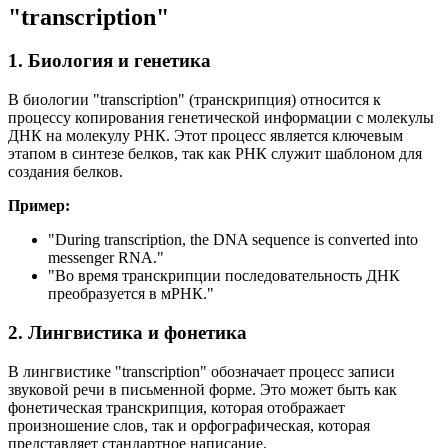
"transcription"
1. Биология и генетика
В биологии "transcription" (транскрипция) относится к
процессу копирования генетической информации с молекулы
ДНК на молекулу РНК. Этот процесс является ключевым
этапом в синтезе белков, так как РНК служит шаблоном для
создания белков.
Пример:
"During transcription, the DNA sequence is converted into
messenger RNA."
"Во время транскрипции последовательность ДНК
преобразуется в мРНК."
2. Лингвистика и фонетика
В лингвистике "transcription" обозначает процесс записи
звуковой речи в письменной форме. Это может быть как
фонетическая транскрипция, которая отображает
произношение слов, так и орфографическая, которая
представляет стандартное написание.