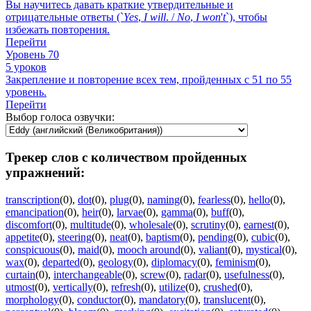
Вы научитесь давать краткие утвердительные и
отрицательные ответы (`
Yes
,
I
will
. /
No
,
I
won
'
t
`), чтобы
избежать повторения.
Перейти
Уровень 70
5 уроков
Закрепление и повторение всех тем, пройденных с 51 по 55
уровень.
Перейти
Выбор голоса озвучки:
Трекер слов с количеством пройденных
упражнений:
transcription
(0)
,
dot
(0)
,
plug
(0)
,
naming
(0)
,
fearless
(0)
,
hello
(0)
,
emancipation
(0)
,
heir
(0)
,
larvae
(0)
,
gamma
(0)
,
buff
(0)
,
discomfort
(0)
,
multitude
(0)
,
wholesale
(0)
,
scrutiny
(0)
,
earnest
(0)
,
appetite
(0)
,
steering
(0)
,
neat
(0)
,
baptism
(0)
,
pending
(0)
,
cubic
(0)
,
conspicuous
(0)
,
maid
(0)
,
mooch around
(0)
,
valiant
(0)
,
mystical
(0)
,
wax
(0)
,
departed
(0)
,
geology
(0)
,
diplomacy
(0)
,
feminism
(0)
,
curtain
(0)
,
interchangeable
(0)
,
screw
(0)
,
radar
(0)
,
usefulness
(0)
,
utmost
(0)
,
vertically
(0)
,
refresh
(0)
,
utilize
(0)
,
crushed
(0)
,
morphology
(0)
,
conductor
(0)
,
mandatory
(0)
,
translucent
(0)
,