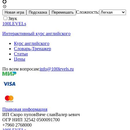
💍
💠
Сложность:
Новая игра
Подсказка
Перемешать
Звук
100LEVELs
Интерактивный курс английского
Курс английского
Словарь-Тренажер
Статьи
Цены
По всем вопросам:
info@100levels.ru
Правовая информация
ИП Скоро
пупов
Вяче
слав
Валер
ьевич
ОГР
НИП
32542
05000
91700
+7960
276
8000