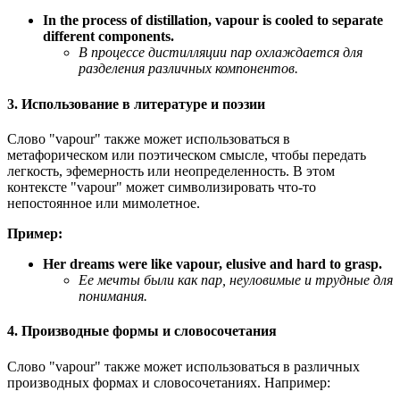
In the process of distillation, vapour is cooled to separate
different components.
В процессе дистилляции пар охлаждается для
разделения различных компонентов.
3. Использование в литературе и поэзии
Слово "vapour" также может использоваться в
метафорическом или поэтическом смысле, чтобы передать
легкость, эфемерность или неопределенность. В этом
контексте "vapour" может символизировать что-то
непостоянное или мимолетное.
Пример:
Her dreams were like vapour, elusive and hard to grasp.
Ее мечты были как пар, неуловимые и трудные для
понимания.
4. Производные формы и словосочетания
Слово "vapour" также может использоваться в различных
производных формах и словосочетаниях. Например: