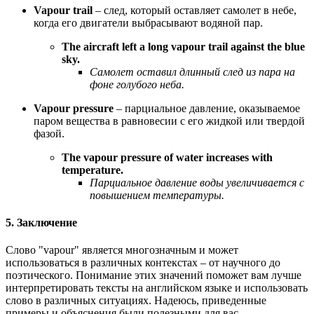
Vapour trail
– след, который оставляет самолет в небе,
когда его двигатели выбрасывают водяной пар.
The aircraft left a long vapour trail against the blue
sky.
Самолет оставил длинный след из пара на
фоне голубого неба.
Vapour pressure
– парциальное давление, оказываемое
паром вещества в равновесии с его жидкой или твердой
фазой.
The vapour pressure of water increases with
temperature.
Парциальное давление воды увеличивается с
повышением температуры.
5. Заключение
Слово "vapour" является многозначным и может
использоваться в различных контекстах – от научного до
поэтического. Понимание этих значений поможет вам лучше
интерпретировать тексты на английском языке и использовать
слово в различных ситуациях. Надеюсь, приведенные
примеры и объяснения были полезными для вас.