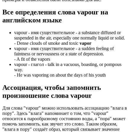
Все определения слова
vapour
на
английском языке
vapour -
имя существительное
- a substance diffused or
suspended in the air, especially one normally liquid or solid.
-
Dense clouds of smoke and toxic
vapor
vapour -
имя существительное
- a sudden feeling of
faintness or nervousness or a state of depression.
-
A fit of the vapors
vapour -
глагол
- talk in a vacuous, boasting, or pompous
way.
-
He was vaporing on about the days of his youth
Ассоциация
, чтобы запомнить
произношение слова
vapour
Для слова "vapour" можно использовать ассоциацию "влага в
пору". Здесь "влага" напоминает о том, что "vapour"
относится к парообразному состоянию воды, а "пора" может
помочь запомнить, как звучит это слово. Таким образом,
"влага в пору" создаёт образ, который связывает значение