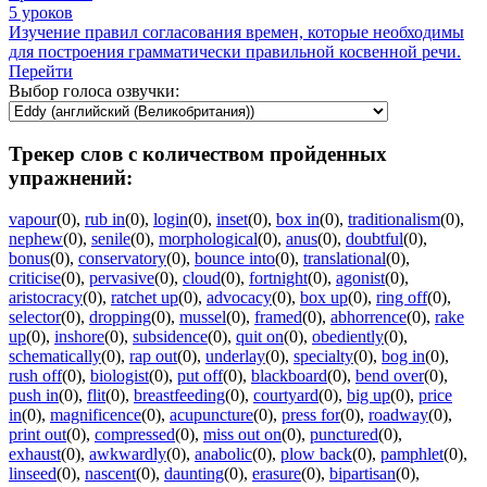
5 уроков
Изучение правил согласования времен, которые необходимы
для построения грамматически правильной косвенной речи.
Перейти
Выбор голоса озвучки:
Трекер слов с количеством пройденных
упражнений:
vapour
(0)
,
rub in
(0)
,
login
(0)
,
inset
(0)
,
box in
(0)
,
traditionalism
(0)
,
nephew
(0)
,
senile
(0)
,
morphological
(0)
,
anus
(0)
,
doubtful
(0)
,
bonus
(0)
,
conservatory
(0)
,
bounce into
(0)
,
translational
(0)
,
criticise
(0)
,
pervasive
(0)
,
cloud
(0)
,
fortnight
(0)
,
agonist
(0)
,
aristocracy
(0)
,
ratchet up
(0)
,
advocacy
(0)
,
box up
(0)
,
ring off
(0)
,
selector
(0)
,
dropping
(0)
,
mussel
(0)
,
framed
(0)
,
abhorrence
(0)
,
rake
up
(0)
,
inshore
(0)
,
subsidence
(0)
,
quit on
(0)
,
obediently
(0)
,
schematically
(0)
,
rap out
(0)
,
underlay
(0)
,
specialty
(0)
,
bog in
(0)
,
rush off
(0)
,
biologist
(0)
,
put off
(0)
,
blackboard
(0)
,
bend over
(0)
,
push in
(0)
,
flit
(0)
,
breastfeeding
(0)
,
courtyard
(0)
,
big up
(0)
,
price
in
(0)
,
magnificence
(0)
,
acupuncture
(0)
,
press for
(0)
,
roadway
(0)
,
print out
(0)
,
compressed
(0)
,
miss out on
(0)
,
punctured
(0)
,
exhaust
(0)
,
awkwardly
(0)
,
anabolic
(0)
,
plow back
(0)
,
pamphlet
(0)
,
linseed
(0)
,
nascent
(0)
,
daunting
(0)
,
erasure
(0)
,
bipartisan
(0)
,