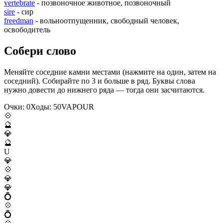
vertebrate
- позвоночное животное, позвоночный
sire
- сир
freedman
- вольноотпущенник, свободный человек,
освободитель
Собери слово
Меняйте соседние камни местами (нажмите на один, затем на
соседний). Собирайте по 3 и больше в ряд. Буквы слова
нужно довести до нижнего ряда — тогда они засчитаются.
Очки:
0
Ходы:
50
V
A
P
O
U
R
💠
🔮
💎
🔮
U
💎
💠
💎
💎
💍
💠
💍