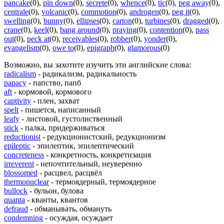
pancake
(0)
,
pin down
(0)
,
secrete
(0)
,
whence
(0)
,
tic
(0)
,
peg away
(0)
,
centrale
(0)
,
volcanic
(0)
,
commotion
(0)
,
androgen
(0)
,
peg it
(0)
,
swelling
(0)
,
bunny
(0)
,
ellipses
(0)
,
carton
(0)
,
turbines
(0)
,
dragged
(0)
,
crane
(0)
,
keel
(0)
,
bang around
(0)
,
praying
(0)
,
contention
(0)
,
pass
out
(0)
,
peck at
(0)
,
receivables
(0)
,
robber
(0)
,
yonder
(0)
,
evangelism
(0)
,
owe to
(0)
,
epigraph
(0)
,
glamorous
(0)
Возможно, вы захотите изучить эти английские слова:
radicalism
- радикализм, радикальность
papacy
- папство, папб
aft
- кормовой, кормового
captivity
- плен, захват
spelt
- пишется, написанный
leafy
- листовой, густолиственный
stick
- палка, придерживаться
reductionist
- редукционистский, редукционизм
epileptic
- эпилептик, эпилептический
concreteness
- конкретность, конкретизация
irreverent
- непочтительный, неуверенно
blossomed
- расцвел, расцвёл
thermonuclear
- термоядерный, термоядерное
bullock
- бульон, булова
quanta
- кванты, квантов
defraud
- обманывать, обмануть
condemning
- осуждая, осуждает