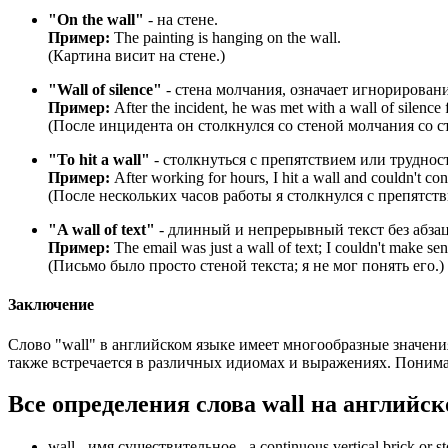
"On the wall"
- на стене.
Пример:
The painting is hanging on the wall.
(Картина висит на стене.)
"Wall of silence"
- стена молчания, означает игнорирован
Пример:
After the incident, he was met with a wall of silence 
(После инцидента он столкнулся со стеной молчания со с
"To hit a wall"
- столкнуться с препятствием или труднос
Пример:
After working for hours, I hit a wall and couldn't co
(После нескольких часов работы я столкнулся с препятств
"A wall of text"
- длинный и непрерывный текст без абзац
Пример:
The email was just a wall of text; I couldn't make sens
(Письмо было просто стеной текста; я не мог понять его.)
Заключение
Слово "wall" в английском языке имеет многообразные значения
также встречается в различных идиомах и выражениях. Понима
Все определения слова
wall
на английск
wall -
имя существительное
- a continuous vertical brick or st