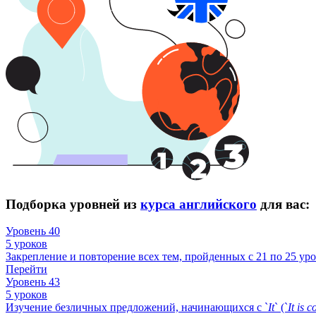
Подборка уровней из
курса английского
для вас:
Уровень 40
5 уроков
Закрепление и повторение всех тем, пройденных с 21 по 25 уро
Перейти
Уровень 43
5 уроков
Изучение безличных предложений, начинающихся с `
It
` (`
It
is
c