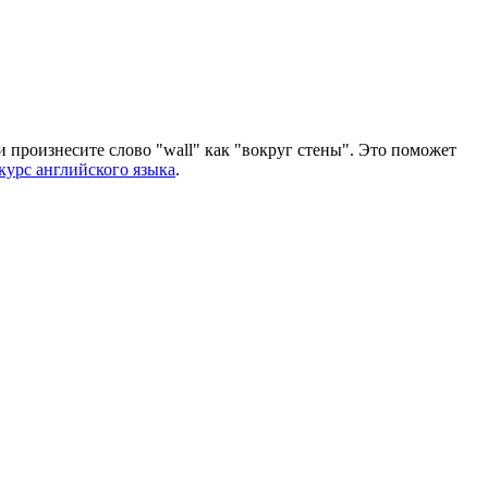
 и произнесите слово "wall" как "вокруг стены". Это поможет
курс английского языка
.