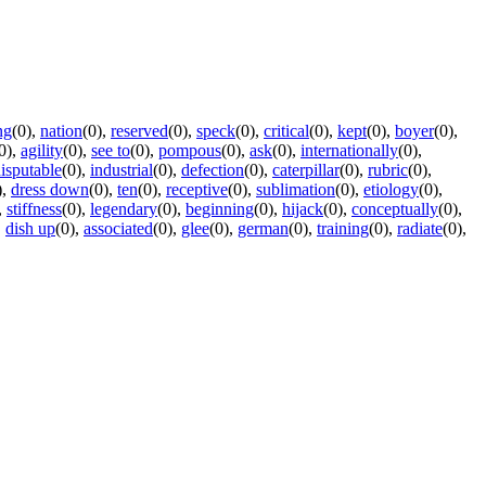
ng
(0)
,
nation
(0)
,
reserved
(0)
,
speck
(0)
,
critical
(0)
,
kept
(0)
,
boyer
(0)
,
0)
,
agility
(0)
,
see to
(0)
,
pompous
(0)
,
ask
(0)
,
internationally
(0)
,
isputable
(0)
,
industrial
(0)
,
defection
(0)
,
caterpillar
(0)
,
rubric
(0)
,
)
,
dress down
(0)
,
ten
(0)
,
receptive
(0)
,
sublimation
(0)
,
etiology
(0)
,
,
stiffness
(0)
,
legendary
(0)
,
beginning
(0)
,
hijack
(0)
,
conceptually
(0)
,
,
dish up
(0)
,
associated
(0)
,
glee
(0)
,
german
(0)
,
training
(0)
,
radiate
(0)
,