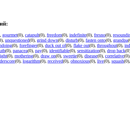
ий:
,
gourmet
(0)
,
catapult
(0)
,
freedom
(0)
,
indefinite
(0)
,
fresno
(0)
,
resoundi
0)
,
unquestioned
(0)
,
grind down
(0)
,
disturb
(0)
,
fasten onto
(0)
,
grandpa
(
ndoing
(0)
,
forefinger
(0)
,
duck out of
(0)
,
flake out
(0)
,
throughout
(0)
,
ind
ruth
(0)
,
panacea
(0)
,
pay
(0)
,
identifiable
(0)
,
sensitization
(0)
,
drop back
(0
ight
(0)
,
mothering
(0)
,
draw on
(0)
,
sweetie
(0)
,
disease
(0)
,
correlative
(0)
derscore
(0)
,
logarithm
(0)
,
received
(0)
,
obnoxious
(0)
,
live
(0)
,
squash
(0)