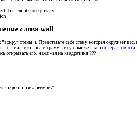
ect it or lend it some privacy.
ion
шение слова
wall
"вокруг стены"). Представьте себе стену, которая окружает вас,
ить английские слова и грамматику поможет наш
интерактивный 
есь открывать его, нажимая на квадратики
?
?
?
ит старой и изношенной.
"