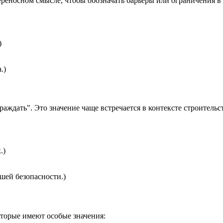
ереносном смысле, чтобы обозначать барьеры или ограничения в
)
.)
граждать". Это значение чаще встречается в контексте строительс
.)
шей безопасности.)
оторые имеют особые значения: