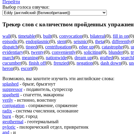
Перейти
Выбор голоса озвучки:
Трекер слов с количеством пройденных упражнен
wall
(0)
,
timetable
(0)
,
built
(0)
,
convocation
(0)
,
bilateral
(0)
,
fill in on
(0)
episodic
(0)
,
endoplasmic
(0)
,
stent
(0)
,
seismic
(0)
,
theta
(0)
,
differently
(
dispatch
(0)
,
tinged
(0)
,
centrifugation
(0)
,
edge up
(0)
,
catastrophe
(0)
,
u
evidentiary
(0)
,
twenty
(0)
,
conveniently
(0)
,
soliciting
(0)
,
blunder
(0)
,
t
march
(0)
,
meaning
(0)
,
nationwide
(0)
,
dream up
(0)
,
grafted
(0)
,
searchl
cucumber
(0)
,
finish off
(0)
,
frenzied
(0)
,
negation
(0)
,
dash down
(0)
,
un
heron
(0)
,
escort
(0)
Возможно, вы захотите изучить эти английские слова:
splashed
- брызг, брызгнут
suppressor
- подавитель, супрессор
spaghetti
- спагетти, макароны
verily
- истинно, воистину
conjugation
- сопряжение, спряжение
radix
- система счисления, основание
burg
- бург, город
geothermal
- геотермальный
pyloric
- пилорический отдел, привратник
and
- и