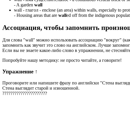
-
A garden
wall
wall -
глагол
- enclose (an area) within walls, especially to prot
-
Housing areas that are
wall
ed off from the indigenous populat
Ассоциация
, чтобы запомнить произно
Для слова "wall" можно использовать ассоциацию "вокруг" (как 
запомнить как звучит это слово на английском. Лучше запомн
Если вы не знаете какое-либо слово в упражнении, не стесняйт
Попробуйте нашу методику: не просто читайте, а говорите!
Упражнение
↑
Проговорите или напишите фразу по английски "
Стена выгляд
Стена выглядит старой и изношенной.
?
?
?
?
?
?
?
?
?
?
?
?
?
?
?
?
?
?
?
?
?
?