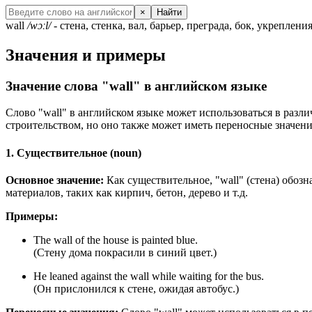
×
Найти
wall
/wɔːl/
- стена, стенка, вал, барьер, преграда, бок, укреплени
Значения и примеры
Значение слова "wall" в английском языке
Слово "wall" в английском языке может использоваться в разли
строительством, но оно также может иметь переносные значени
1. Существительное (noun)
Основное значение:
Как существительное, "wall" (стена) обоз
материалов, таких как кирпич, бетон, дерево и т.д.
Примеры:
The wall of the house is painted blue.
(Стену дома покрасили в синий цвет.)
He leaned against the wall while waiting for the bus.
(Он прислонился к стене, ожидая автобус.)