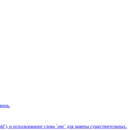
вень.
old
`), и использование слова `
one
` для замены существительных.