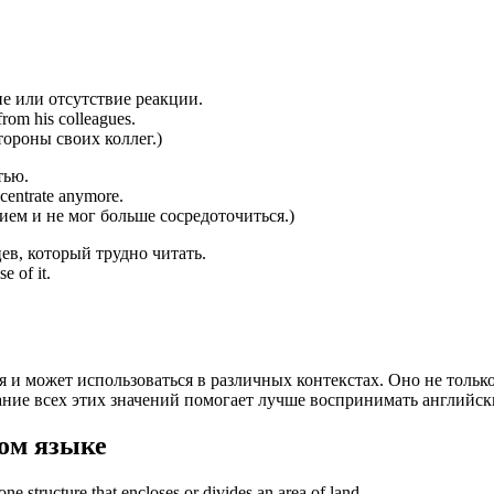
ие или отсутствие реакции.
from his colleagues.
тороны своих коллег.)
тью.
ncentrate anymore.
ием и не мог больше сосредоточиться.)
ев, который трудно читать.
e of it.
 и может использоваться в различных контекстах. Оно не только
ние всех этих значений помогает лучше воспринимать английски
ом языке
one structure that encloses or divides an area of land.