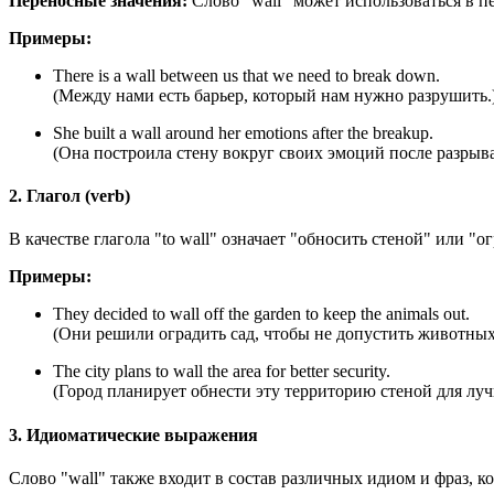
Переносные значения:
Слово "wall" может использоваться в п
Примеры:
There is a wall between us that we need to break down.
(Между нами есть барьер, который нам нужно разрушить.
She built a wall around her emotions after the breakup.
(Она построила стену вокруг своих эмоций после разрыва
2. Глагол (verb)
В качестве глагола "to wall" означает "обносить стеной" или "о
Примеры:
They decided to wall off the garden to keep the animals out.
(Они решили оградить сад, чтобы не допустить животных
The city plans to wall the area for better security.
(Город планирует обнести эту территорию стеной для луч
3. Идиоматические выражения
Слово "wall" также входит в состав различных идиом и фраз, к