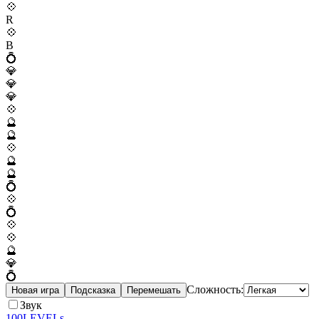
💠
R
💠
B
💍
💎
💎
💎
💠
🔮
🔮
💠
🔮
🔮
💍
💠
💍
💠
💠
🔮
💎
💍
Сложность:
Новая игра
Подсказка
Перемешать
Звук
100LEVELs