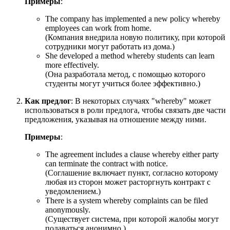
Примеры
:
The company has implemented a new policy whereby
employees can work from home.
(Компания внедрила новую политику, при которой
сотрудники могут работать из дома.)
She developed a method whereby students can learn
more effectively.
(Она разработала метод, с помощью которого
студенты могут учиться более эффективно.)
Как предлог
: В некоторых случаях "whereby" может
использоваться в роли предлога, чтобы связать две части
предложения, указывая на отношение между ними.
Примеры
:
The agreement includes a clause whereby either party
can terminate the contract with notice.
(Соглашение включает пункт, согласно которому
любая из сторон может расторгнуть контракт с
уведомлением.)
There is a system whereby complaints can be filed
anonymously.
(Существует система, при которой жалобы могут
подаваться анонимно.)