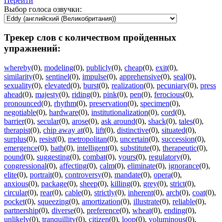
Перейти
Выбор голоса озвучки:
Трекер слов с количеством пройденных
упражнений:
whereby
(0)
,
modeling
(0)
,
publicly
(0)
,
cheap
(0)
,
exit
(0)
,
similarity
(0)
,
sentinel
(0)
,
impulse
(0)
,
apprehensive
(0)
,
seal
(0)
,
sexuality
(0)
,
elevated
(0)
,
burst
(0)
,
realization
(0)
,
pecuniary
(0)
,
press
ahead
(0)
,
majesty
(0)
,
riding
(0)
,
pink
(0)
,
pen
(0)
,
ferocious
(0)
,
pronounced
(0)
,
rhythm
(0)
,
preservation
(0)
,
specimen
(0)
,
negotiable
(0)
,
hardware
(0)
,
institutionalization
(0)
,
cord
(0)
,
barrier
(0)
,
secular
(0)
,
arose
(0)
,
ask around
(0)
,
shack
(0)
,
tales
(0)
,
therapist
(0)
,
chip away at
(0)
,
lift
(0)
,
distinctive
(0)
,
situated
(0)
,
surplus
(0)
,
resist
(0)
,
metropolitan
(0)
,
uncertain
(0)
,
succession
(0)
,
emergence
(0)
,
bath
(0)
,
intelligent
(0)
,
substitute
(0)
,
therapeutic
(0)
,
pound
(0)
,
suggesting
(0)
,
combat
(0)
,
yours
(0)
,
regulatory
(0)
,
congressional
(0)
,
affecting
(0)
,
calm
(0)
,
eliminate
(0)
,
ignorance
(0)
,
elite
(0)
,
portrait
(0)
,
controversy
(0)
,
mandate
(0)
,
opera
(0)
,
anxious
(0)
,
package
(0)
,
sheep
(0)
,
killing
(0)
,
grey
(0)
,
strict
(0)
,
circular
(0)
,
rear
(0)
,
cable
(0)
,
strictly
(0)
,
inherent
(0)
,
arch
(0)
,
coat
(0)
,
pocket
(0)
,
squeezing
(0)
,
amortization
(0)
,
illustrate
(0)
,
reliable
(0)
,
partnership
(0)
,
diverse
(0)
,
preference
(0)
,
wheat
(0)
,
ending
(0)
,
unlikely
(0)
,
tranquillity
(0)
,
citizen
(0)
,
loop
(0)
,
voluminous
(0)
,