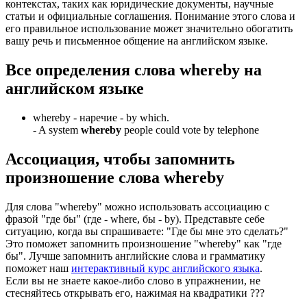
контекстах, таких как юридические документы, научные
статьи и официальные соглашения. Понимание этого слова и
его правильное использование может значительно обогатить
вашу речь и письменное общение на английском языке.
Все определения слова
whereby
на
английском языке
whereby -
наречие
- by which.
-
A system
whereby
people could vote by telephone
Ассоциация
, чтобы запомнить
произношение слова
whereby
Для слова "whereby" можно использовать ассоциацию с
фразой "где бы" (где - where, бы - by). Представьте себе
ситуацию, когда вы спрашиваете: "Где бы мне это сделать?"
Это поможет запомнить произношение "whereby" как "где
бы". Лучше запомнить английские слова и грамматику
поможет наш
интерактивный курс английского языка
.
Если вы не знаете какое-либо слово в упражнении, не
стесняйтесь открывать его, нажимая на квадратики
?
?
?