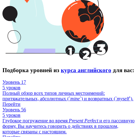
Подборка уровней из
курса английского
для вас:
Уровень 17
5 уроков
Полный обзор всех типов личных местоимений:
притяжательных, абсолютных (`
mine
`) и возвратных (`
myself
`).
Перейти
Уровень 56
5 уроков
Глубокое погружение во время
Present
Perfect
и его пассивную
форму. Вы научитесь говорить о действиях в прошлом,
которые связаны с настоящим.