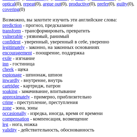
optical
(0)
,
repeat
(0)
,
argue out
(0)
,
productive
(0)
,
prefer
(0)
,
guilty
(0)
,
covering
(0)
Возможно, вы захотите изучить эти английские слова:
prediction
- прогноз, предсказание
transform
- трансформировать, превратить
vulnerable
- уязвимый, ранимый
confident
- уверенный, уверенный в себе, уверенно
legitimately
- законно, на законных основаниях
encouragement
- поощрение, поддержка
exile
- изгнание
inn
- гостиница
cheek
- щека
espionage
- шпионаж, шпион
inwardly
- внутренне, внутрь
cartridge
- картридж, патрон
soaking
- замачивание, впитывание
approximately
- примерно, приблизительно
crime
- преступление, преступления
zone
- зона, зоны
occasionally
- изредка, иногда, время от времени
compensation
- компенсация, возмещение
leg
- нога, ножка
validity
- действительность, обоснованность