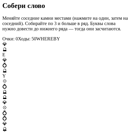
Собери слово
Меняйте соседние камни местами (нажмите на один, затем на
соседний). Собирайте по 3 и больше в ряд. Буквы слова
нужно довести до нижнего ряда — тогда они засчитаются.
Очки:
0
Ходы:
50
W
H
E
R
E
B
Y
💎
🔮
E
💎
💍
🔮
Y
💠
💍
🔮
🔮
💎
💠
💍
💍
💎
🔮