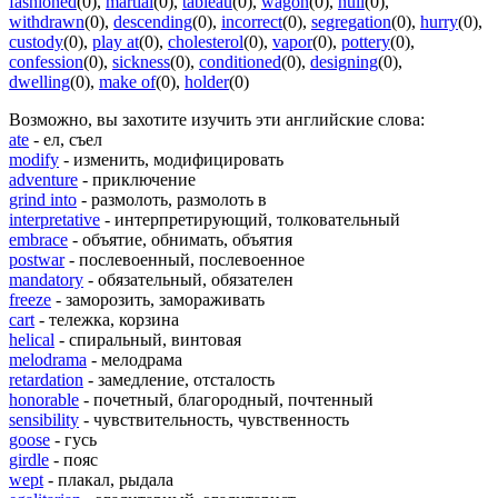
fashioned
(0)
,
martial
(0)
,
tableau
(0)
,
wagon
(0)
,
null
(0)
,
withdrawn
(0)
,
descending
(0)
,
incorrect
(0)
,
segregation
(0)
,
hurry
(0)
,
custody
(0)
,
play at
(0)
,
cholesterol
(0)
,
vapor
(0)
,
pottery
(0)
,
confession
(0)
,
sickness
(0)
,
conditioned
(0)
,
designing
(0)
,
dwelling
(0)
,
make of
(0)
,
holder
(0)
Возможно, вы захотите изучить эти английские слова:
ate
- ел, съел
modify
- изменить, модифицировать
adventure
- приключение
grind into
- размолоть, размолоть в
interpretative
- интерпретирующий, толковательный
embrace
- объятие, обнимать, объятия
postwar
- послевоенный, послевоенное
mandatory
- обязательный, обязателен
freeze
- заморозить, замораживать
cart
- тележка, корзина
helical
- спиральный, винтовая
melodrama
- мелодрама
retardation
- замедление, отсталость
honorable
- почетный, благородный, почтенный
sensibility
- чувствительность, чувственность
goose
- гусь
girdle
- пояс
wept
- плакал, рыдала