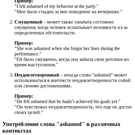
Пример:
"
I felt ashamed of my behavior at the party.
"
"Мне было стыдно за мое поведение на вечеринке."
Смущенный
– может также означать состояние
смущения, когда человек испытывает неловкость из-за
определенных обстоятельств.
Пример:
"
She was ashamed when she forgot her lines during the
performance.
"
"Ей было смущенно, когда она забыла свои реплики во
время выступления."
Неудовлетворенный
– иногда слово "ashamed" может
использоваться в контексте неудовлетворенности собой
или своими достижениями.
Пример:
"
He felt ashamed that he hadn’t achieved his goals yet.
"
"Он чувствовал неудовлетворенность, что еще не достиг
своих целей."
Употребление слова "ashamed" в различных
контекстах