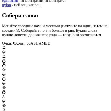
egalitarian
- эгалитарный, эгалитарист
nylon
- нейлон, капрон
Собери слово
Меняйте соседние камни местами (нажмите на один, затем на
соседний). Собирайте по 3 и больше в ряд. Буквы слова
нужно довести до нижнего ряда — тогда они засчитаются.
Очки:
0
Ходы:
50
A
S
H
A
M
E
D
🔮
💎
🔮
💍
💍
💎
💎
💍
💎
💎
💍
A
💎
💎
🔮