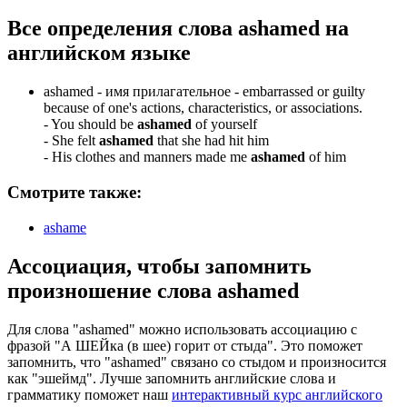
Все определения слова
ashamed
на
английском языке
ashamed -
имя прилагательное
- embarrassed or guilty
because of one's actions, characteristics, or associations.
-
You should be
ashamed
of yourself
-
She felt
ashamed
that she had hit him
-
His clothes and manners made me
ashamed
of him
Смотрите также:
ashame
Ассоциация
, чтобы запомнить
произношение слова
ashamed
Для слова "ashamed" можно использовать ассоциацию с
фразой "А ШЕЙка (в шее) горит от стыда". Это поможет
запомнить, что "ashamed" связано со стыдом и произносится
как "эшеймд". Лучше запомнить английские слова и
грамматику поможет наш
интерактивный курс английского