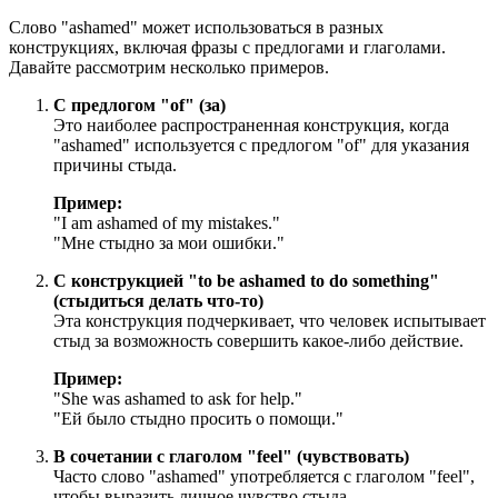
Слово "ashamed" может использоваться в разных
конструкциях, включая фразы с предлогами и глаголами.
Давайте рассмотрим несколько примеров.
С предлогом "of" (за)
Это наиболее распространенная конструкция, когда
"ashamed" используется с предлогом "of" для указания
причины стыда.
Пример:
"
I am ashamed of my mistakes.
"
"Мне стыдно за мои ошибки."
С конструкцией "to be ashamed to do something"
(стыдиться делать что-то)
Эта конструкция подчеркивает, что человек испытывает
стыд за возможность совершить какое-либо действие.
Пример:
"
She was ashamed to ask for help.
"
"Ей было стыдно просить о помощи."
В сочетании с глаголом "feel" (чувствовать)
Часто слово "ashamed" употребляется с глаголом "feel",
чтобы выразить личное чувство стыда.