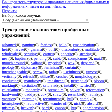
Вы научитесь структуре и правилам написания формальных и
неформальных писем на английском.
Перейти
Выбор голоса озвучки:
Трекер слов с количеством пройденных
упражнений:
ashamed
(0)
,
naming
(0)
,
fearless
(0)
,
hello
(0)
,
emancipation
(0)
,
heir
(0)
,
larvae
(0)
,
gamma
(0)
,
buff
(0)
,
discomfort
(0)
,
multitude
(0)
,
wholesale
(0)
,
scrutiny
(0)
,
earnest
(0)
,
appetite
(0)
,
steering
(0)
,
neat
(0)
,
baptism
(0)
,
pending
(0)
,
cubic
(0)
,
conspicuous
(0)
,
maid
(0)
,
mooch around
(0)
,
valiant
(0)
,
mystical
(0)
,
wax
(0)
,
departed
(0)
,
geology
(0)
,
diplomacy
(0)
,
feminism
(0)
,
curtain
(0)
,
interchangeable
(0)
,
screw
(0)
,
radar
(0)
,
usefulness
(0)
,
utmost
(0)
,
vertically
(0)
,
refresh
(0)
,
utilize
(0)
,
crushed
(0)
,
morphology
(0)
,
conductor
(0)
,
mandatory
(0)
,
translucent
(0)
,
perceptual
(0)
,
bloom
(0)
,
marking
(0)
,
excitation
(0)
,
saturated
(0)
,
install
(0)
,
twisted
(0)
,
calculating
(0)
,
monarchy
(0)
,
premature
(0)
,
solver
(0)
,
reformation
(0)
,
hardwood
(0)
,
daddy
(0)
,
cox
(0)
,
straw
(0)
,
resemble
(0)
,
radial
(0)
,
vacation
(0)
,
charming
(0)
,
recruitment
(0)
,
hull
(0)
,
comply
(0)
,
hemisphere
(0)
,
radioactive
(0)
,
wander off
(0)
,
nick
(0)
,
absurd
(0)
,
mistress
(0)
,
heavenly
(0)
,
bard
(0)
,
canon
(0)
,
hut
(0)
,
apprehension
(0)
,