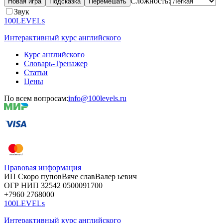
Сложность:
Новая игра
Подсказка
Перемешать
Звук
100LEVELs
Интерактивный курс английского
Курс английского
Словарь-Тренажер
Статьи
Цены
По всем вопросам:
info@100levels.ru
Правовая информация
ИП Скоро
пупов
Вяче
слав
Валер
ьевич
ОГР
НИП
32542
05000
91700
+7960
276
8000
100LEVELs
Интерактивный курс английского