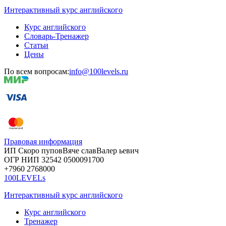
Интерактивный курс английского
Курс английского
Словарь-Тренажер
Статьи
Цены
По всем вопросам:
info@100levels.ru
Правовая информация
ИП Скоро
пупов
Вяче
слав
Валер
ьевич
ОГР
НИП
32542
05000
91700
+7960
276
8000
100LEVELs
Интерактивный курс английского
Курс английского
Тренажер