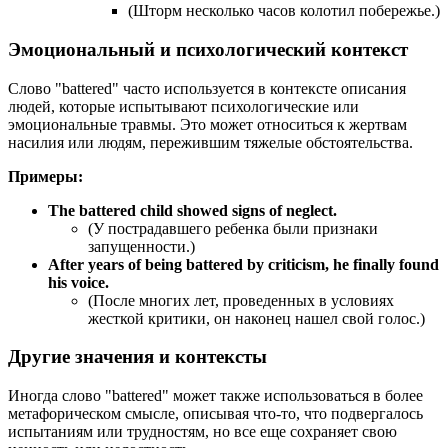
(Шторм несколько часов колотил побережье.)
Эмоциональный и психологический контекст
Слово "battered" часто используется в контексте описания
людей, которые испытывают психологические или
эмоциональные травмы. Это может относиться к жертвам
насилия или людям, пережившим тяжелые обстоятельства.
Примеры:
The battered child showed signs of neglect.
(У пострадавшего ребенка были признаки
запущенности.)
After years of being battered by criticism, he finally found
his voice.
(После многих лет, проведенных в условиях
жесткой критики, он наконец нашел свой голос.)
Другие значения и контексты
Иногда слово "battered" может также использоваться в более
метафорическом смысле, описывая что-то, что подвергалось
испытаниям или трудностям, но все еще сохраняет свою