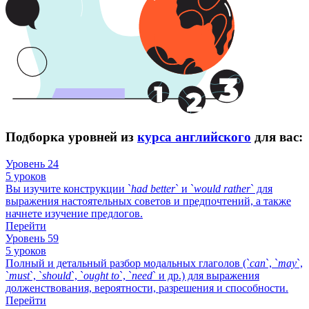
Подборка уровней из
курса английского
для вас:
Уровень 24
5 уроков
Вы изучите конструкции `
had
better
` и `
would
rather
` для
выражения настоятельных советов и предпочтений, а также
начнете изучение предлогов.
Перейти
Уровень 59
5 уроков
Полный и детальный разбор модальных глаголов (`
can
`, `
may
`,
`
must
`, `
should
`, `
ought
to
`, `
need
` и др.) для выражения
долженствования, вероятности, разрешения и способности.
Перейти