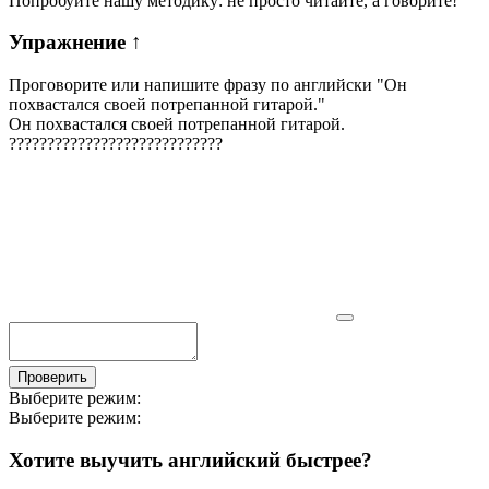
Попробуйте нашу методику: не просто читайте, а говорите!
Упражнение
↑
Проговорите или напишите фразу по английски "
Он
похвастался своей потрепанной гитарой.
"
Он похвастался своей потрепанной гитарой.
?
?
?
?
?
?
?
?
?
?
?
?
?
?
?
?
?
?
?
?
?
?
?
?
?
?
?
?
Проверить
Выберите режим:
Выберите режим:
Хотите выучить английский быстрее?