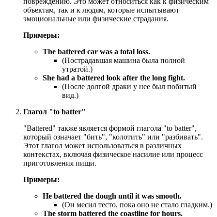
повреждению. Это может относиться как к физическим
объектам, так и к людям, которые испытывают
эмоциональные или физические страдания.
Примеры:
The battered car was a total loss.
(Пострадавшая машина была полной
утратой.)
She had a battered look after the long fight.
(После долгой драки у нее был побитый
вид.)
Глагол "to batter"
"Battered" также является формой глагола "to batter",
который означает "бить", "колотить" или "разбивать".
Этот глагол может использоваться в различных
контекстах, включая физическое насилие или процесс
приготовления пищи.
Примеры:
He battered the dough until it was smooth.
(Он месил тесто, пока оно не стало гладким.)
The storm battered the coastline for hours.