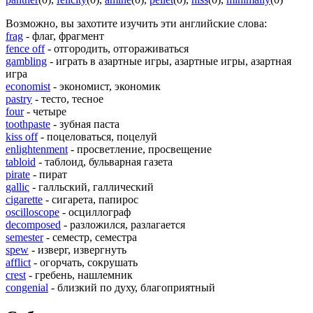
Возможно, вы захотите изучить эти английские слова:
frag
- флаг, фрагмент
fence off
- отгородить, отгораживаться
gambling
- играть в азартные игры, азартные игры, азартная
игра
economist
- экономист, экономик
pastry
- тесто, тесное
four
- четыре
toothpaste
- зубная паста
kiss off
- поцеловаться, поцелуй
enlightenment
- просветление, просвещение
tabloid
- таблоид, бульварная газета
pirate
- пират
gallic
- галльский, галлический
cigarette
- сигарета, папирос
oscilloscope
- осциллограф
decomposed
- разложился, разлагается
semester
- семестр, семестра
spew
- изверг, извергнуть
afflict
- огорчать, сокрушать
crest
- гребень, нашлемник
congenial
- близкий по духу, благоприятный