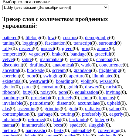
Выбор голоса озвучки:
Трекер слов с количеством пройденных
упражнений:
battered
(0)
,
lifelong
(0)
,
lew
(0)
,
cosmos
(0)
,
demography
(0)
,
tuning
(0)
,
logging
(0)
,
fascination
(0)
,
transcript
(0)
,
surround
(0)
,
lofty
(0)
,
discern
(0)
,
inspect
(0)
,
greed
(0)
,
prop
(0)
,
annex
(0)
,
temperate
(0)
,
vaguely
(0)
,
brake
(0)
,
bandage
(0)
,
graceful
(0)
,
velvet
(0)
,
satire
(0)
,
mammalian
(0)
,
restrained
(0)
,
charcoal
(0)
,
discontent
(0)
,
drafting
(0)
,
anatomical
(0)
,
wade
(0)
,
concurrence
(0)
,
ancestral
(0)
,
blockade
(0)
,
scream
(0)
,
grandson
(0)
,
frightening
(0)
,
coercion
(0)
,
odor
(0)
,
swinging
(0)
,
aperture
(0)
,
illuminated
(0)
,
existential
(0)
,
westward
(0)
,
boarding
(0)
,
violin
(0)
,
wizard
(0)
,
ghetto
(0)
,
parcel
(0)
,
curvature
(0)
,
guild
(0)
,
drawer
(0)
,
racist
(0)
,
ribbon
(0)
,
butyl
(0)
,
noisy
(0)
,
pore
(0)
,
equalization
(0)
,
inviting
(0)
,
hamburger
(0)
,
proletariat
(0)
,
princely
(0)
,
choir
(0)
,
impetus
(0)
,
invaluable
(0)
,
patriotism
(0)
,
dissent
(0)
,
accumulate
(0)
,
upheld
(0)
,
alas
(0)
,
ascending
(0)
,
grinding
(0)
,
grab
(0)
,
radiative
(0)
,
saline
(0)
,
contemplation
(0)
,
garbage
(0)
,
touring
(0)
,
preferably
(0)
,
eagerly
(0)
,
inhabited
(0)
,
reformed
(0)
,
tidal
(0)
,
hack into
(0)
,
bitterly
(0)
,
mama
(0)
,
innumerable
(0)
,
bees
(0)
,
spade
(0)
,
sluggish
(0)
,
metrical
(0)
,
narcissistic
(0)
,
hertz
(0)
,
untenable
(0)
,
converging
(0)
,
panther
(0)
,
felicity
(0)
,
amine
(0)
,
pellet
(0)
,
hiss
(0)
,
minimally
(0)