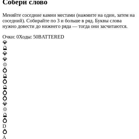
Собери слово
Меняйте соседние камни местами (нажмите на один, затем на
соседний). Собирайте по 3 и больше в ряд. Буквы слова
нужно довести до нижнего ряда — тогда они засчитаются.
Очки:
0
Ходы:
50
B
A
T
T
E
R
E
D
💎
🔮
💎
💎
💠
💍
🔮
💍
🔮
💍
💍
💎
💠
🔮
💍
D
💍
A