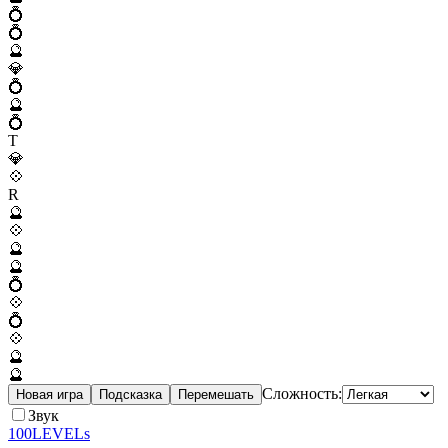
💍
💍
🔮
💎
💍
🔮
💍
T
💎
💠
R
🔮
💠
🔮
🔮
💍
💠
💍
💠
🔮
🔮
Сложность:
Новая игра
Подсказка
Перемешать
Звук
100LEVELs