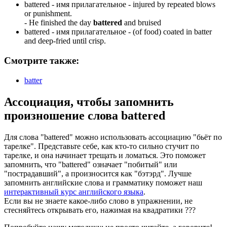
battered -
имя прилагательное
- injured by repeated blows
or punishment.
-
He finished the day
battered
and bruised
battered -
имя прилагательное
- (of food) coated in batter
and deep-fried until crisp.
Смотрите также:
batter
Ассоциация
, чтобы запомнить
произношение слова
battered
Для слова "battered" можно использовать ассоциацию "бьёт по
тарелке". Представьте себе, как кто-то сильно стучит по
тарелке, и она начинает трещать и ломаться. Это поможет
запомнить, что "battered" означает "побитый" или
"пострадавший", а произносится как "бэтэрд". Лучше
запомнить английские слова и грамматику поможет наш
интерактивный курс английского языка
.
Если вы не знаете какое-либо слово в упражнении, не
стесняйтесь открывать его, нажимая на квадратики
?
?
?