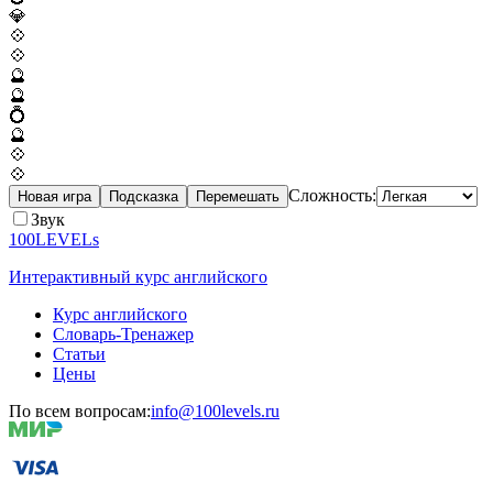
💎
💠
💠
🔮
🔮
💍
🔮
💠
💠
Сложность:
Новая игра
Подсказка
Перемешать
Звук
100LEVELs
Интерактивный курс английского
Курс английского
Словарь-Тренажер
Статьи
Цены
По всем вопросам:
info@100levels.ru