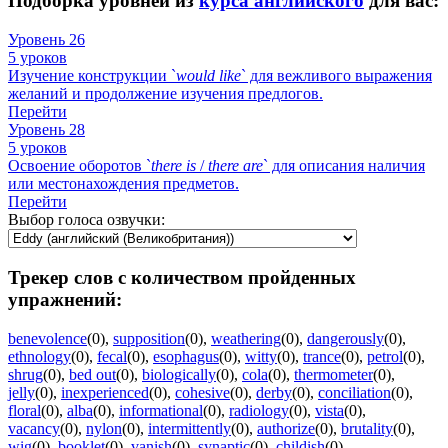
Подборка уровней из
курса английского
для вас:
Уровень 26
5 уроков
Изучение конструкции `
would
like
` для вежливого выражения
желаний и продолжение изучения предлогов.
Перейти
Уровень 28
5 уроков
Освоение оборотов `
there
is
/
there
are
` для описания наличия
или местонахождения предметов.
Перейти
Выбор голоса озвучки:
Трекер слов с количеством пройденных
упражнений:
benevolence
(0)
,
supposition
(0)
,
weathering
(0)
,
dangerously
(0)
,
ethnology
(0)
,
fecal
(0)
,
esophagus
(0)
,
witty
(0)
,
trance
(0)
,
petrol
(0)
,
shrug
(0)
,
bed out
(0)
,
biologically
(0)
,
cola
(0)
,
thermometer
(0)
,
jelly
(0)
,
inexperienced
(0)
,
cohesive
(0)
,
derby
(0)
,
conciliation
(0)
,
floral
(0)
,
alba
(0)
,
informational
(0)
,
radiology
(0)
,
vista
(0)
,
vacancy
(0)
,
nylon
(0)
,
intermittently
(0)
,
authorize
(0)
,
brutality
(0)
,
wig
(0)
,
booklet
(0)
,
vanish
(0)
,
synaptic
(0)
,
childish
(0)
,