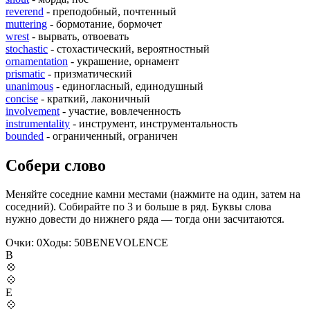
reverend
- преподобный, почтенный
muttering
- бормотание, бормочет
wrest
- вырвать, отвоевать
stochastic
- стохастический, вероятностный
ornamentation
- украшение, орнамент
prismatic
- призматический
unanimous
- единогласный, единодушный
concise
- краткий, лаконичный
involvement
- участие, вовлеченность
instrumentality
- инструмент, инструментальность
bounded
- ограниченный, ограничен
Собери слово
Меняйте соседние камни местами (нажмите на один, затем на
соседний). Собирайте по 3 и больше в ряд. Буквы слова
нужно довести до нижнего ряда — тогда они засчитаются.
Очки:
0
Ходы:
50
B
E
N
E
V
O
L
E
N
C
E
B
💠
💠
E
💠