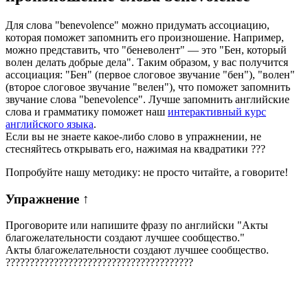
Для слова "benevolence" можно придумать ассоциацию,
которая поможет запомнить его произношение. Например,
можно представить, что "беневолент" — это "Бен, который
волен делать добрые дела". Таким образом, у вас получится
ассоциация: "Бен" (первое слоговое звучание "бен"), "волен"
(второе слоговое звучание "велен"), что поможет запомнить
звучание слова "benevolence". Лучше запомнить английские
слова и грамматику поможет наш
интерактивный курс
английского языка
.
Если вы не знаете какое-либо слово в упражнении, не
стесняйтесь открывать его, нажимая на квадратики
?
?
?
Попробуйте нашу методику: не просто читайте, а говорите!
Упражнение
↑
Проговорите или напишите фразу по английски "
Акты
благожелательности создают лучшее сообщество.
"
Акты благожелательности создают лучшее сообщество.
?
?
?
?
?
?
?
?
?
?
?
?
?
?
?
?
?
?
?
?
?
?
?
?
?
?
?
?
?
?
?
?
?
?
?
?
?
?
?