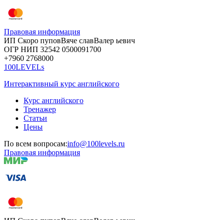
Правовая информация
ИП Скоро
пупов
Вяче
слав
Валер
ьевич
ОГР
НИП
32542
05000
91700
+7960
276
8000
100LEVELs
Интерактивный курс английского
Курс английского
Тренажер
Статьи
Цены
По всем вопросам:
info@100levels.ru
Правовая информация