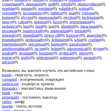
consortium
(0)
,
stagnation
(0)
,
spill
(0)
,
rebirth
(0)
,
photosynthesis
(0)
,
graphite
(0)
,
misuse
(0)
,
regulator
(0)
,
volatility
(0)
,
wiring
(0)
,
oversight
(0)
,
inconsistency
(0)
,
ruthless
(0)
,
peat
(0)
,
copious
(0)
,
homage
(0)
,
glycine
(0)
,
memoranda
(0)
,
ejection
(0)
,
proletarian
(0)
,
piracy
(0)
,
cation
(0)
,
deletion
(0)
,
heresy
(0)
,
segmentation
(0)
,
pediatrics
(0)
,
hue
(0)
,
haul
(0)
,
lore
(0)
,
plentiful
(0)
,
intracranial
(0)
,
inception
(0)
,
paradoxically
(0)
,
antagonism
(0)
,
prelude
(0)
,
ingenuity
(0)
,
pounding
(0)
,
power off
(0)
,
honorary
(0)
,
anaerobic
(0)
,
triumphant
(0)
,
nephropathy
(0)
,
delinquent
(0)
,
whig
(0)
,
confine
(0)
,
indebtedness
(0)
,
precarious
(0)
,
lambert
(0)
,
transformer
(0)
,
autobiographical
(0)
,
rat out
(0)
,
helper
(0)
,
astronomical
(0)
,
rhyme
(0)
,
graded
(0)
,
invariant
(0)
,
bondage
(0)
,
mythical
(0)
,
renew
(0)
,
potency
(0)
,
notify
(0)
,
tablespoon
(0)
,
uniqueness
(0)
,
anomaly
(0)
,
advisor
(0)
Возможно, вы захотите изучить эти английские слова:
topple
- свергнуть, свернуть
corrupted
- испорченный, поврежден
underwent
- подвергся, прошли
linguistics
- лингвистика, языкознание
etude
- этюд
perpetually
- постоянно, навсегда
cipher
- шифр
gazette
- газета, вестник
snout
- морда, нос