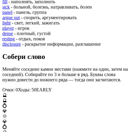
fill
- наполнять, заполнить
sick
- больной, болезнь, натравливать, болен
panel
- панель, группа
argue out
- спорить, аргументировать
light
- свет, легкий, зажигать
player
- игрок
dense
- плотный, густой
resting
- отдых, покоя
disclosure
- раскрытие информации, разглашение
Собери слово
Меняйте соседние камни местами (нажмите на один, затем на
соседний). Собирайте по 3 и больше в ряд. Буквы слова
нужно довести до нижнего ряда — тогда они засчитаются.
Очки:
0
Ходы:
50
E
A
R
L
Y
🔮
🔮
💍
💎
💠
💎
💍