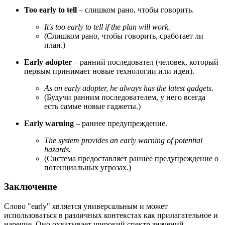
Too early to tell
– слишком рано, чтобы говорить.
It's too early to tell if the plan will work.
(Слишком рано, чтобы говорить, сработает ли
план.)
Early adopter
– ранний последовател (человек, который
первым принимает новые технологии или идеи).
As an early adopter, he always has the latest gadgets.
(Будучи ранним последователем, у него всегда
есть самые новые гаджеты.)
Early warning
– раннее предупреждение.
The system provides an early warning of potential
hazards.
(Система предоставляет раннее предупреждение о
потенциальных угрозах.)
Заключение
Слово "early" является универсальным и может
использоваться в различных контекстах как прилагательное и
наречие. Оно охватывает широкий спектр значений,