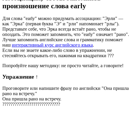
произношение слова
early
Для слова "early" можно придумать ассоциацию: "Эрли" —
как "Эрка" (первая буква "Э" и "рли" напоминает "рлы").
Представьте себе, что Эрка всегда встаёт рано, чтобы не
опоздать. Это поможет запомнить, что "early" означает "рано".
Лучше запомнить английские слова и грамматику поможет
наш
интерактивный курс английского языка
.
Если вы не знаете какое-либо слово в упражнении, не
стесняйтесь открывать его, нажимая на квадратики
?
?
?
Попробуйте нашу методику: не просто читайте, а говорите!
Упражнение
↑
Проговорите или напишите фразу по английски "
Она пришла
рано на встречу.
"
Она пришла рано на встречу.
?
?
?
?
?
?
?
?
?
?
?
?
?
?
?
?
?
?
?
?
?
?
?
?
?
?
?
?