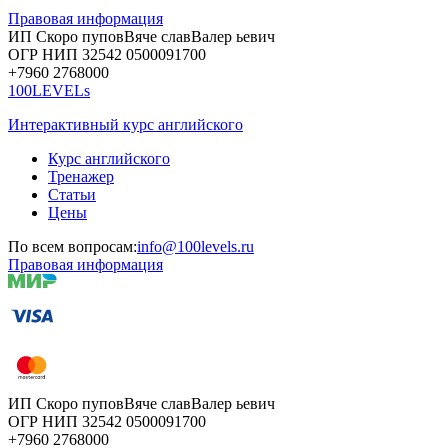
Правовая информация
ИП Скоро
пупов
Вяче
слав
Валер
ьевич
ОГР
НИП
32542
05000
91700
+7960
276
8000
100LEVELs
Интерактивный курс английского
Курс английского
Тренажер
Статьи
Цены
По всем вопросам:
info@100levels.ru
Правовая информация
ИП Скоро
пупов
Вяче
слав
Валер
ьевич
ОГР
НИП
32542
05000
91700
+7960
276
8000