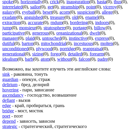
spoke
(0)
,
horizontally
(0)
,
crick
(0)
,
inauguration
(0)
,
hasta
(0)
,
thus
(0)
,
interrelated
(0)
,
sailor
(0)
,
get
(0)
,
steamship
(0)
,
point
(0)
,
viceroy
(0)
,
galaxy
(0)
,
eyeball
(0)
,
beset
(0)
,
acorn
(0)
,
suspicion
(0)
,
allege
(0)
,
exudate
(0)
,
anguished
(0)
,
treasure
(0)
,
old
(0)
,
enamel
(0)
,
extraction
(0)
,
accurate
(0)
,
rndum
(0)
,
bordering
(0)
,
indoors
(0)
,
jump
(0)
,
monsieur
(0)
,
stratosphere
(0)
,
portage
(0)
,
billow
(0)
,
participative
(0)
,
generous
(0)
,
organizational
(0)
,
dwelt
(0)
,
manager
(0)
,
plaid
(0)
,
untouched
(0)
,
instinctive
(0)
,
express
(0)
,
dutiful
(0)
,
barton
(0)
,
mitochondrial
(0)
,
incestuous
(0)
,
molten
(0)
,
unconditioned
(0)
,
plywood
(0)
,
porridge
(0)
,
reappraisal
(0)
,
generational
(0)
,
sizing
(0)
,
forgo
(0)
,
detailed
(0)
,
forearm
(0)
,
idealism
(0)
,
barb
(0)
,
atom
(0)
,
without
(0)
,
falcon
(0)
,
padre
(0)
Возможно, вы захотите изучить эти английские слова:
sink
- раковина, тонуть
guardian
- опекун, страж
delirium
- бред, делирий
hovering
- пари, зависание
ascendancy
- господство, возвышение
defiant
- вызов
edge
- край, пробираться, грань
bridge
- мост, мостик
poet
- поэт
depend
- зависеть, зависим
strategic
- стратегический, стратегического