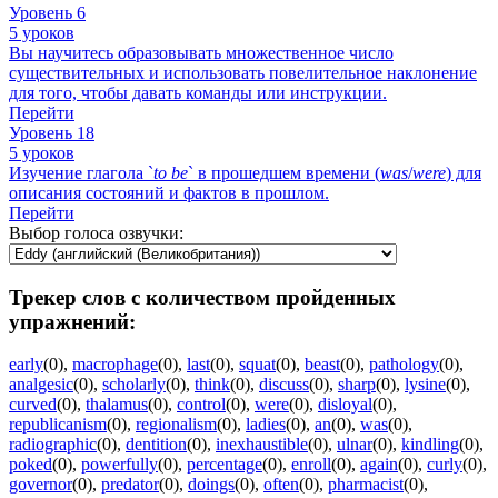
Уровень 6
5 уроков
Вы научитесь образовывать множественное число
существительных и использовать повелительное наклонение
для того, чтобы давать команды или инструкции.
Перейти
Уровень 18
5 уроков
Изучение глагола `
to
be
` в прошедшем времени (
was
/
were
) для
описания состояний и фактов в прошлом.
Перейти
Выбор голоса озвучки:
Трекер слов с количеством пройденных
упражнений:
early
(0)
,
macrophage
(0)
,
last
(0)
,
squat
(0)
,
beast
(0)
,
pathology
(0)
,
analgesic
(0)
,
scholarly
(0)
,
think
(0)
,
discuss
(0)
,
sharp
(0)
,
lysine
(0)
,
curved
(0)
,
thalamus
(0)
,
control
(0)
,
were
(0)
,
disloyal
(0)
,
republicanism
(0)
,
regionalism
(0)
,
ladies
(0)
,
an
(0)
,
was
(0)
,
radiographic
(0)
,
dentition
(0)
,
inexhaustible
(0)
,
ulnar
(0)
,
kindling
(0)
,
poked
(0)
,
powerfully
(0)
,
percentage
(0)
,
enroll
(0)
,
again
(0)
,
curly
(0)
,
governor
(0)
,
predator
(0)
,
doings
(0)
,
often
(0)
,
pharmacist
(0)
,