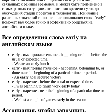
связанных с ранним временем, и может быть применено в
самых разных ситуациях, от описания времени суток до
обсуждения стадий проектов и технологий. Понимание
различных значений и нюансов использования слова "early"
поможет вам более точно и эффективно общаться на
английском языке.
Все определения слова
early
на
английском языке
early -
имя прилагательное
- happening or done before the
usual or expected time.
-
We ate an
early
lunch
early -
имя прилагательное
- happening, belonging to, or
done near the beginning of a particular time or period.
-
An
early
goal secured victory
early -
наречие
- before the usual or expected time.
-
I was planning to finish work
early
today
early -
наречие
- near the beginning of a particular time or
period.
-
We lost a couple of games
early
in the season
Ассоциация
, чтобы запомнить