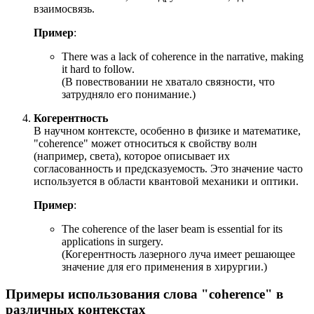
взаимосвязь.
Пример
:
There was a lack of coherence in the narrative, making
it hard to follow.
(В повествовании не хватало связности, что
затрудняло его понимание.)
Когерентность
В научном контексте, особенно в физике и математике,
"coherence" может относиться к свойству волн
(например, света), которое описывает их
согласованность и предсказуемость. Это значение часто
используется в области квантовой механики и оптики.
Пример
:
The coherence of the laser beam is essential for its
applications in surgery.
(Когерентность лазерного луча имеет решающее
значение для его применения в хирургии.)
Примеры использования слова "coherence" в
различных контекстах