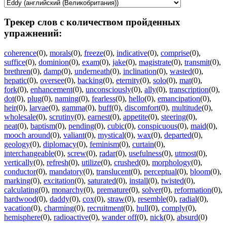
Трекер слов с количеством пройденных
упражнений:
coherence
(0)
,
morals
(0)
,
freeze
(0)
,
indicative
(0)
,
comprise
(0)
,
suffice
(0)
,
dominion
(0)
,
exam
(0)
,
jake
(0)
,
magistrate
(0)
,
transmit
(0)
,
brethren
(0)
,
damp
(0)
,
underneath
(0)
,
inclination
(0)
,
wasted
(0)
,
hepatic
(0)
,
oversee
(0)
,
backing
(0)
,
eternity
(0)
,
solo
(0)
,
mat
(0)
,
fork
(0)
,
enhancement
(0)
,
unconsciously
(0)
,
ally
(0)
,
transcription
(0)
,
dot
(0)
,
plug
(0)
,
naming
(0)
,
fearless
(0)
,
hello
(0)
,
emancipation
(0)
,
heir
(0)
,
larvae
(0)
,
gamma
(0)
,
buff
(0)
,
discomfort
(0)
,
multitude
(0)
,
wholesale
(0)
,
scrutiny
(0)
,
earnest
(0)
,
appetite
(0)
,
steering
(0)
,
neat
(0)
,
baptism
(0)
,
pending
(0)
,
cubic
(0)
,
conspicuous
(0)
,
maid
(0)
,
mooch around
(0)
,
valiant
(0)
,
mystical
(0)
,
wax
(0)
,
departed
(0)
,
geology
(0)
,
diplomacy
(0)
,
feminism
(0)
,
curtain
(0)
,
interchangeable
(0)
,
screw
(0)
,
radar
(0)
,
usefulness
(0)
,
utmost
(0)
,
vertically
(0)
,
refresh
(0)
,
utilize
(0)
,
crushed
(0)
,
morphology
(0)
,
conductor
(0)
,
mandatory
(0)
,
translucent
(0)
,
perceptual
(0)
,
bloom
(0)
,
marking
(0)
,
excitation
(0)
,
saturated
(0)
,
install
(0)
,
twisted
(0)
,
calculating
(0)
,
monarchy
(0)
,
premature
(0)
,
solver
(0)
,
reformation
(0)
,
hardwood
(0)
,
daddy
(0)
,
cox
(0)
,
straw
(0)
,
resemble
(0)
,
radial
(0)
,
vacation
(0)
,
charming
(0)
,
recruitment
(0)
,
hull
(0)
,
comply
(0)
,
hemisphere
(0)
,
radioactive
(0)
,
wander off
(0)
,
nick
(0)
,
absurd
(0)