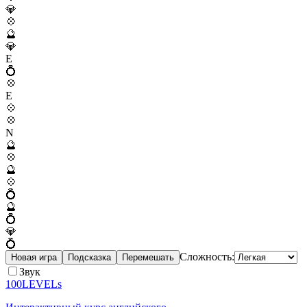
💎
💠
🔮
💎
E
💍
💠
E
💠
💠
N
🔮
💠
🔮
💠
💍
🔮
💍
💎
💍
Сложность:
Новая игра
Подсказка
Перемешать
Звук
100LEVELs