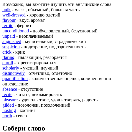
Возможно, вы захотите изучить эти английские слова:
bulk
- масса, объемный, большая часть
well-dressed
- хорошо одетый
flavour
- вкус, аромат
ferrite
- феррит
unconditioned
- необусловленный, безусловный
unpaid
- неоплачиваемый
anguished
- мучительный, страдальческий
suspicion
- подозрение, подозрительность
crick
- крик
flaring
- пылающий, разгорается
enroll
- зарегистрироваться
scholarly
- ученый, научный
distinctively
- отчетливо, отдеточно
quantification
- количественная оценка, количественно
определение
absence
- отсутствие
recite
- читать, декламировать
pleasure
- удовольствие, удовлетворять, радость
gilded
- позолочен, позолоченный
hosting
- хостинг
north
- север
Собери слово