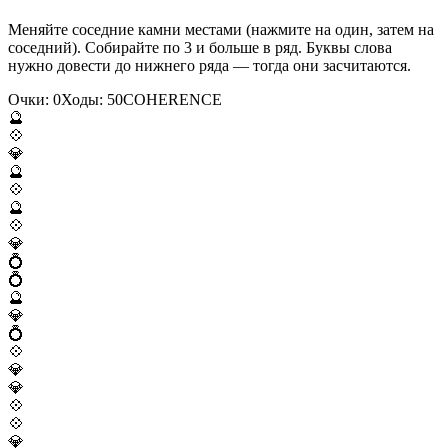
Меняйте соседние камни местами (нажмите на один, затем на
соседний). Собирайте по 3 и больше в ряд. Буквы слова
нужно довести до нижнего ряда — тогда они засчитаются.
Очки:
0
Ходы:
50
C
O
H
E
R
E
N
C
E
🔮
💠
💎
🔮
💠
🔮
💠
💎
💍
💍
🔮
💎
💍
💠
💎
💎
💠
💠
💎