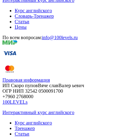
Интерактивный курс английского
Курс английского
Словарь-Тренажер
Статьи
Цены
По всем вопросам:
info@100levels.ru
Правовая информация
ИП Скоро
пупов
Вяче
слав
Валер
ьевич
ОГР
НИП
32542
05000
91700
+7960
276
8000
100LEVELs
Интерактивный курс английского
Курс английского
Тренажер
Статьи