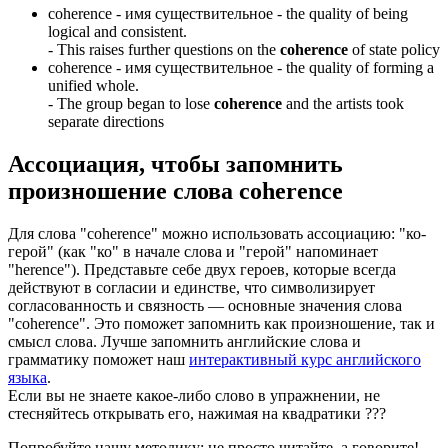
coherence -
имя существительное
- the quality of being
logical and consistent.
-
This raises further questions on the
coherence
of state policy
coherence -
имя существительное
- the quality of forming a
unified whole.
-
The group began to lose
coherence
and the artists took
separate directions
Ассоциация
, чтобы запомнить
произношение слова
coherence
Для слова "coherence" можно использовать ассоциацию: "ко-
герой" (как "ко" в начале слова и "герой" напоминает
"herence"). Представьте себе двух героев, которые всегда
действуют в согласии и единстве, что символизирует
согласованность и связность — основные значения слова
"coherence". Это поможет запомнить как произношение, так и
смысл слова. Лучше запомнить английские слова и
грамматику поможет наш
интерактивный курс английского
языка
.
Если вы не знаете какое-либо слово в упражнении, не
стесняйтесь открывать его, нажимая на квадратики
?
?
?
Попробуйте нашу методику: не просто читайте, а говорите!