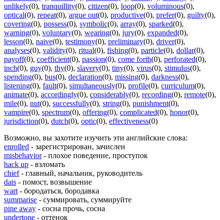
unlikely
(0)
,
tranquillity
(0)
,
citizen
(0)
,
loop
(0)
,
voluminous
(0)
,
optical
(0)
,
repeat
(0)
,
argue out
(0)
,
productive
(0)
,
prefer
(0)
,
guilty
(0)
,
covering
(0)
,
possess
(0)
,
symbolic
(0)
,
array
(0)
,
sparked
(0)
,
warning
(0)
,
voluntary
(0)
,
wearing
(0)
,
jury
(0)
,
expanded
(0)
,
lesson
(0)
,
naive
(0)
,
testimony
(0)
,
preliminary
(0)
,
driver
(0)
,
analyses
(0)
,
validity
(0)
,
ritual
(0)
,
fishing
(0)
,
particle
(0)
,
dollar
(0)
,
payoff
(0)
,
coefficient
(0)
,
passion
(0)
,
come forth
(0)
,
perforated
(0)
,
inch
(0)
,
guy
(0)
,
thy
(0)
,
slavery
(0)
,
tiny
(0)
,
virus
(0)
,
stimulus
(0)
,
spending
(0)
,
bus
(0)
,
declaration
(0)
,
missing
(0)
,
darkness
(0)
,
listening
(0)
,
fault
(0)
,
simultaneously
(0)
,
profile
(0)
,
curriculum
(0)
,
animate
(0)
,
accordingly
(0)
,
considerably
(0)
,
recording
(0)
,
remote
(0)
,
mile
(0)
,
nut
(0)
,
successfully
(0)
,
string
(0)
,
punishment
(0)
,
vampire
(0)
,
spectrum
(0)
,
offering
(0)
,
complicated
(0)
,
honor
(0)
,
jurisdiction
(0)
,
dutch
(0)
,
optic
(0)
,
effectiveness
(0)
Возможно, вы захотите изучить эти английские слова:
enrolled
- зарегистрирован, зачислен
misbehavior
- плохое поведение, проступок
hack up
- взломать
chief
- главный, начальник, руководитель
dais
- помост, возвышение
wart
- бородаться, бородавка
summarise
- суммировать, суммируйте
pine away
- сосна прочь, сосна
undertone
- оттенок