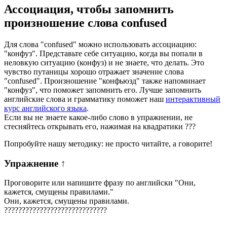
Ассоциация
, чтобы запомнить
произношение слова
confused
Для слова "confused" можно использовать ассоциацию:
"конфуз". Представьте себе ситуацию, когда вы попали в
неловкую ситуацию (конфуз) и не знаете, что делать. Это
чувство путаницы хорошо отражает значение слова
"confused". Произношение "конфьюзд" также напоминает
"конфуз", что поможет запомнить его. Лучше запомнить
английские слова и грамматику поможет наш
интерактивный
курс английского языка
.
Если вы не знаете какое-либо слово в упражнении, не
стесняйтесь открывать его, нажимая на квадратики
?
?
?
Попробуйте нашу методику: не просто читайте, а говорите!
Упражнение
↑
Проговорите или напишите фразу по английски "
Они,
кажется, смущены правилами.
"
Они, кажется, смущены правилами.
?
?
?
?
?
?
?
?
?
?
?
?
?
?
?
?
?
?
?
?
?
?
?
?
?
?
?
?
?