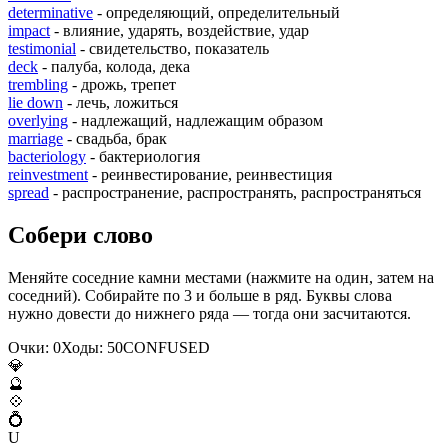
determinative
- определяющий, определительный
impact
- влияние, ударять, воздействие, удар
testimonial
- свидетельство, показатель
deck
- палуба, колода, дека
trembling
- дрожь, трепет
lie down
- лечь, ложиться
overlying
- надлежащий, надлежащим образом
marriage
- свадьба, брак
bacteriology
- бактериология
reinvestment
- реинвестирование, реинвестиция
spread
- распространение, распространять, распространяться
Собери слово
Меняйте соседние камни местами (нажмите на один, затем на
соседний). Собирайте по 3 и больше в ряд. Буквы слова
нужно довести до нижнего ряда — тогда они засчитаются.
Очки:
0
Ходы:
50
C
O
N
F
U
S
E
D
💎
🔮
💠
💍
U