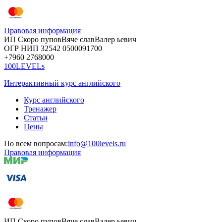
Правовая информация
ИП Скоро
пупов
Вяче
слав
Валер
ьевич
ОГР
НИП
32542
05000
91700
+7960
276
8000
100LEVELs
Интерактивный курс английского
Курс английского
Тренажер
Статьи
Цены
По всем вопросам:
info@100levels.ru
Правовая информация
ИП Скоро
пупов
Вяче
слав
Валер
ьевич