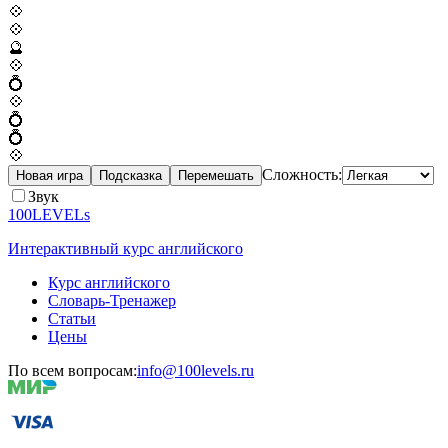
💠
💠
🔮
💠
💍
💠
💍
💍
💠
Сложность:
Новая игра
Подсказка
Перемешать
Звук
100LEVELs
Интерактивный курс английского
Курс английского
Словарь-Тренажер
Статьи
Цены
По всем вопросам:
info@100levels.ru