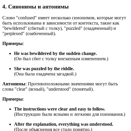
4. Синонимы и антонимы
Слово "confused" имеет несколько синонимов, которые могут
быть использованы в зависимости от контекста, такие как
"bewildered" (сбитый с толку), "puzzled" (озадаченный) и
"perplexed" (озабоченный).
Примеры
:
He was bewildered by the sudden change.
(Он был сбит с толку внезапным изменением.)
She was puzzled by the riddle.
(Она была озадачена загадкой.)
Антонимы
: Противоположными значениями могут быть
слова "clear" (ясный), "understood" (понятый).
Примеры
:
The instructions were clear and easy to follow.
(Инструкции были ясными и легкими для понимания.)
After the explanation, everything was understood.
(После объяснения все стало понятно.)