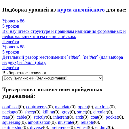
Подборка уровней из
курса английского
для вас:
Уровень 86
5 уроков
Вы научитесь структуре и правилам написания формальных и
неформальных писем на английском.
Перейти
Уровень 88
5 уроков
Детальный разбор местоимений `
either
`, `
neither
` (для выбора
из двух) и `
both
` (оба).
Перейти
Выбор голоса озвучки:
Трекер слов с количеством пройденных
упражнений:
confused
(0)
,
controversy
(0)
,
mandate
(0)
,
opera
(0)
,
anxious
(0)
,
package
(0)
,
sheep
(0)
,
killing
(0)
,
grey
(0)
,
strict
(0)
,
circular
(0)
,
rear
(0)
,
cable
(0)
,
strictly
(0)
,
inherent
(0)
,
arch
(0)
,
coat
(0)
,
pocket
(0)
,
squeezing
(0)
,
amortization
(0)
,
illustrate
(0)
,
reliable
(0)
,
partnership
(0)
,
diverse
(0)
,
preference
(0)
,
wheat
(0)
,
ending
(0)
,