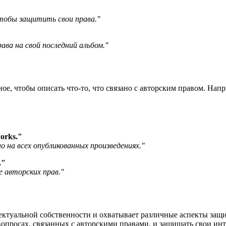
чтобы защитить свои права."
ва на свой последний альбом."
ое, чтобы описать что-то, что связано с авторским правом. Напри
works.
"
 на всех опубликованных произведениях."
.
"
е авторских прав."
лектуальной собственности и охватывает различные аспекты защ
вопросах, связанных с авторскими правами, и защищать свои инт