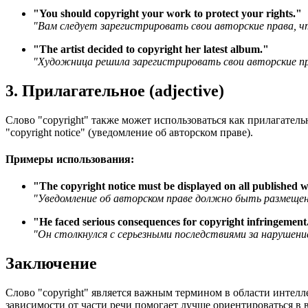
"
You should copyright your work to protect your rights.
"
"Вам следует зарегистрировать свои авторские права, 
"
The artist decided to copyright her latest album.
"
"Художница решила зарегистрировать свои авторские пра
3. Прилагательное (adjective)
Слово "copyright" также может использоваться как прилагательн
"copyright notice" (уведомление об авторском праве).
Примеры использования:
"
The copyright notice must be displayed on all published 
"Уведомление об авторском праве должно быть размещено
"
He faced serious consequences for copyright infringement
"Он столкнулся с серьезными последствиями за нарушени
Заключение
Слово "copyright" является важным термином в области интел
зависимости от части речи помогает лучше ориентироваться в 