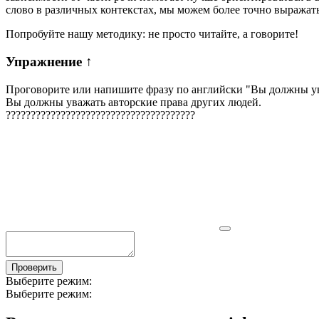
слово в различных контекстах, мы можем более точно выражать
Попробуйте нашу методику: не просто читайте, а говорите!
Упражнение
↑
Проговорите или напишите фразу по английски "
Вы должны ув
Вы должны уважать авторские права других людей.
?
?
?
?
?
?
?
?
?
?
?
?
?
?
?
?
?
?
?
?
?
?
?
?
?
?
?
?
?
?
?
?
?
?
?
?
?
?
Проверить
Выберите режим:
Выберите режим: