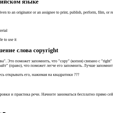
лийском языке
iven to an originator or an assignee to print, publish, perform, film, or re
erial
e to use it
шение слова
copyright
". Это поможет запомнить, что "copy" (копия) связано с "right" 
айт" (право), что поможет легче его запомнить. Лучше запомни
есь открывать его, нажимая на квадратики
?
?
?
овки и практика речи. Начните заниматься бесплатно прямо сей