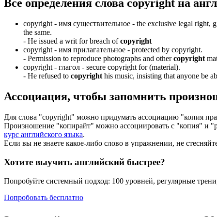
Все определения слова
copyright
на анг
copyright -
имя существительное
- the exclusive legal right, g
the same.
-
He issued a writ for breach of
copyright
copyright -
имя прилагательное
- protected by copyright.
-
Permission to reproduce photographs and other
copyright
mat
copyright -
глагол
- secure copyright for (material).
-
He refused to
copyright
his music, insisting that anyone be abl
Ассоциация
, чтобы запомнить произно
Для слова "copyright" можно придумать ассоциацию "копия права
Произношение "копирайт" можно ассоциировать с "копия" и "р
курс английского языка
.
Если вы не знаете какое-либо слово в упражнении, не стесняйт
Хотите выучить английский быстрее?
Попробуйте системный подход: 100 уровней, регулярные тренир
Попробовать бесплатно