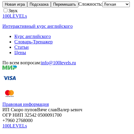
Сложность:
Новая игра
Подсказка
Перемешать
Звук
100LEVELs
Интерактивный курс английского
Курс английского
Словарь-Тренажер
Статьи
Цены
По всем вопросам:
info@100levels.ru
Правовая информация
ИП Скоро
пупов
Вяче
слав
Валер
ьевич
ОГР
НИП
32542
05000
91700
+7960
276
8000
100LEVELs