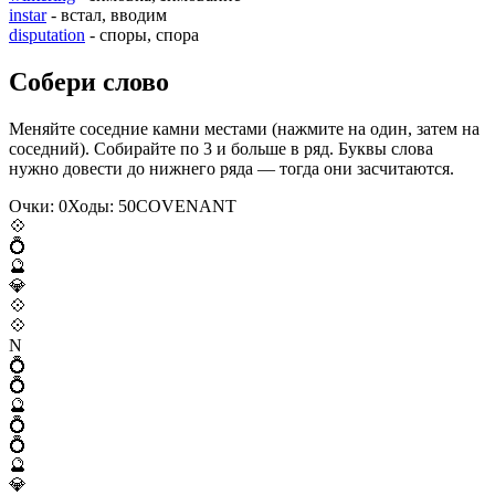
instar
- встал, вводим
disputation
- споры, спора
Собери слово
Меняйте соседние камни местами (нажмите на один, затем на
соседний). Собирайте по 3 и больше в ряд. Буквы слова
нужно довести до нижнего ряда — тогда они засчитаются.
Очки:
0
Ходы:
50
C
O
V
E
N
A
N
T
💠
💍
🔮
💎
💠
💠
N
💍
💍
🔮
💍
💍
🔮
💎