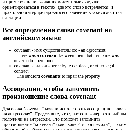
и примеров использования может помочь лучше
ориентироваться в текстах, где это слово встречается, и
правильно интерпретировать его значение в зависимости от
ситуации.
Все определения слова
covenant
на
английском языке
covenant -
имя существительное
- an agreement.
-
There was a
covenant
between them that her name was
never to be mentioned
covenant -
глагол
- agree by lease, deed, or other legal
contract.
-
The landlord
covenant
s to repair the property
Ассоциация
, чтобы запомнить
произношение слова
covenant
Для слова "covenant" можно использовать ассоциацию "ковер
на антресолях". Представьте, что у вас есть ковер, который вы
положили на антресоли. Это поможет запомнить
произношение "кoвeнaнт" (как "ковер" и "антресоли"). Таким
образом, образ будет связан с самим словом и его звучанием.