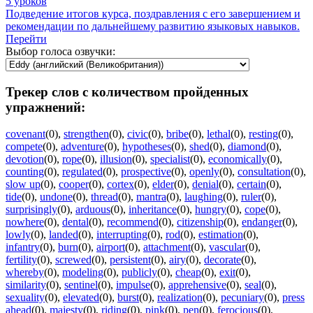
5 уроков
Подведение итогов курса, поздравления с его завершением и
рекомендации по дальнейшему развитию языковых навыков.
Перейти
Выбор голоса озвучки:
Трекер слов с количеством пройденных
упражнений:
covenant
(0)
,
strengthen
(0)
,
civic
(0)
,
bribe
(0)
,
lethal
(0)
,
resting
(0)
,
compete
(0)
,
adventure
(0)
,
hypotheses
(0)
,
shed
(0)
,
diamond
(0)
,
devotion
(0)
,
rope
(0)
,
illusion
(0)
,
specialist
(0)
,
economically
(0)
,
counting
(0)
,
regulated
(0)
,
prospective
(0)
,
openly
(0)
,
consultation
(0)
,
slow up
(0)
,
cooper
(0)
,
cortex
(0)
,
elder
(0)
,
denial
(0)
,
certain
(0)
,
tide
(0)
,
undone
(0)
,
thread
(0)
,
mantra
(0)
,
laughing
(0)
,
ruler
(0)
,
surprisingly
(0)
,
arduous
(0)
,
inheritance
(0)
,
hungry
(0)
,
cope
(0)
,
nowhere
(0)
,
dental
(0)
,
recommend
(0)
,
citizenship
(0)
,
endanger
(0)
,
lowly
(0)
,
landed
(0)
,
interrupting
(0)
,
rod
(0)
,
estimation
(0)
,
infantry
(0)
,
burn
(0)
,
airport
(0)
,
attachment
(0)
,
vascular
(0)
,
fertility
(0)
,
screwed
(0)
,
persistent
(0)
,
airy
(0)
,
decorate
(0)
,
whereby
(0)
,
modeling
(0)
,
publicly
(0)
,
cheap
(0)
,
exit
(0)
,
similarity
(0)
,
sentinel
(0)
,
impulse
(0)
,
apprehensive
(0)
,
seal
(0)
,
sexuality
(0)
,
elevated
(0)
,
burst
(0)
,
realization
(0)
,
pecuniary
(0)
,
press
ahead
(0)
,
majesty
(0)
,
riding
(0)
,
pink
(0)
,
pen
(0)
,
ferocious
(0)
,