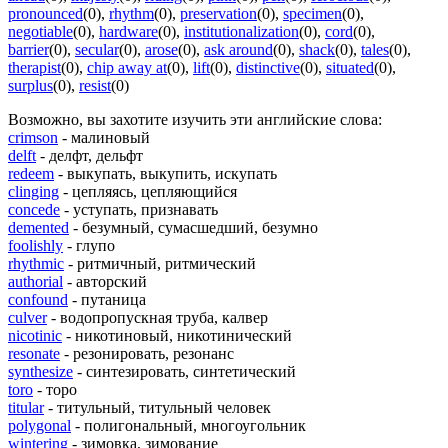
pronounced
(0)
,
rhythm
(0)
,
preservation
(0)
,
specimen
(0)
,
negotiable
(0)
,
hardware
(0)
,
institutionalization
(0)
,
cord
(0)
,
barrier
(0)
,
secular
(0)
,
arose
(0)
,
ask around
(0)
,
shack
(0)
,
tales
(0)
,
therapist
(0)
,
chip away at
(0)
,
lift
(0)
,
distinctive
(0)
,
situated
(0)
,
surplus
(0)
,
resist
(0)
Возможно, вы захотите изучить эти английские слова:
crimson
- малиновый
delft
- делфт, дельфт
redeem
- выкупать, выкупить, искупать
clinging
- цепляясь, цепляющийся
concede
- уступать, признавать
demented
- безумный, сумасшедший, безумно
foolishly
- глупо
rhythmic
- ритмичный, ритмический
authorial
- авторский
confound
- путаница
culver
- водопропускная труба, калвер
nicotinic
- никотиновый, никотинический
resonate
- резонировать, резонанс
synthesize
- синтезировать, синтетический
toro
- торо
titular
- титульный, титульный человек
polygonal
- полигональный, многоугольник
wintering
- зимовка, зимование