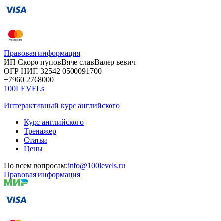
Правовая информация
ИП Скоро
пупов
Вяче
слав
Валер
ьевич
ОГР
НИП
32542
05000
91700
+7960
276
8000
100LEVELs
Интерактивный курс английского
Курс английского
Тренажер
Статьи
Цены
По всем вопросам:
info@100levels.ru
Правовая информация