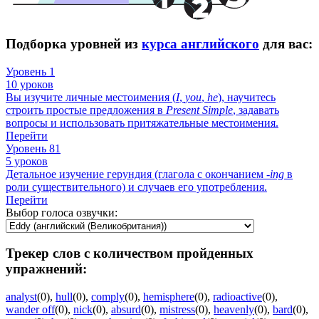
Подборка уровней из
курса английского
для вас:
Уровень 1
10 уроков
Вы изучите личные местоимения (
I
,
you
,
he
), научитесь
строить простые предложения в
Present
Simple
, задавать
вопросы и использовать притяжательные местоимения.
Перейти
Уровень 81
5 уроков
Детальное изучение герундия (глагола с окончанием -
ing
в
роли существительного) и случаев его употребления.
Перейти
Выбор голоса озвучки:
Трекер слов с количеством пройденных
упражнений:
analyst
(0)
,
hull
(0)
,
comply
(0)
,
hemisphere
(0)
,
radioactive
(0)
,
wander off
(0)
,
nick
(0)
,
absurd
(0)
,
mistress
(0)
,
heavenly
(0)
,
bard
(0)
,