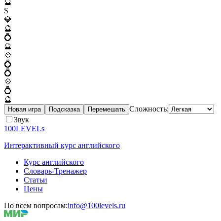
🔮
S
💎
🔮
💍
🔮
💠
💍
💍
💠
💍
🔮
Сложность:
Новая игра
Подсказка
Перемешать
Звук
100LEVELs
Интерактивный курс английского
Курс английского
Словарь-Тренажер
Статьи
Цены
По всем вопросам:
info@100levels.ru