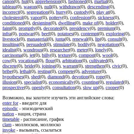
canon
(0)
,
hut
(0)
,
apprehension
(0)
,
fashioned
(0)
,
martial
(0)
,
tableau
(0)
,
wagon
(0)
,
null
(0)
,
withdrawn
(0)
,
descending
(0)
,
incorrect
(0)
,
segregation
(0)
,
hurry
(0)
,
custody
(0)
,
play at
(0)
,
cholesterol
(0)
,
vapor
(0)
,
pottery
(0)
,
confession
(0)
,
sickness
(0)
,
conditioned
(0)
,
designing
(0)
,
dwelling
(0)
,
make of
(0)
,
holder
(0)
,
faint
(0)
,
promptly
(0)
,
decorated
(0)
,
presidency
(0)
,
premium
(0)
,
infra
(0)
,
postwar
(0)
,
beef
(0)
,
potatoes
(0)
,
contempt
(0)
,
exploring
(0)
,
livestock
(0)
,
managerial
(0)
,
junta
(0)
,
renewal
(0)
,
lip
(0)
,
consult
(0)
,
insulting
(0)
,
persuaded
(0)
,
stimulate
(0)
,
bodily
(0)
,
negotiation
(0)
,
idealist
(0)
,
wondrous
(0)
,
researcher
(0)
,
meter
(0)
,
lonely
(0)
,
carcinoma
(0)
,
jet
(0)
,
billy
(0)
,
texture
(0)
,
compost
(0)
,
wool
(0)
,
cow
(0)
,
vocational
(0)
,
flour
(0)
,
arbitration
(0)
,
cultivated
(0)
,
discrete
(0)
,
bride
(0)
,
joining
(0)
,
warrant
(0)
,
strengthen
(0)
,
civic
(0)
,
bribe
(0)
,
lethal
(0)
,
resting
(0)
,
compete
(0)
,
adventure
(0)
,
hypotheses
(0)
,
shed
(0)
,
diamond
(0)
,
devotion
(0)
,
rope
(0)
,
illusion
(0)
,
specialist
(0)
,
economically
(0)
,
counting
(0)
,
regulated
(0)
,
prospective
(0)
,
openly
(0)
,
consultation
(0)
,
slow up
(0)
,
cooper
(0)
Возможно, вы захотите изучить эти английские слова:
enter for
- введите для
episodic
- эпизодический
nation
- нация, страна
timetable
- расписание, график
clam
- моллюсков, моллюско
invoke
- вызывать, ссылаться