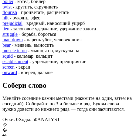
boiler
- котел, бойлер
twist
- крутить, скручивать
flourish
- процветать, расцветать
hilt
- рукоять, эфес
prejudicial
- вредный, наносящий ущерб
lien
- залоговое удержание, удержание залога
struggle
- борьба, бороться
man down
- парень убит, человек вниз
bear
- медведь, выносить
muscle in on
- мышцы на, мускулы на
squid
- кальмар, кальцит
establishment
- учреждение, предприятие
screen
- экран
onward
- вперед, дальше
Собери слово
Меняйте соседние камни местами (нажмите на один, затем на
соседний). Собирайте по 3 и больше в ряд. Буквы слова
нужно довести до нижнего ряда — тогда они засчитаются.
Очки:
0
Ходы:
50
A
N
A
L
Y
S
T
💠
💎
💎