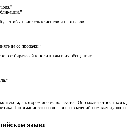
tions.
"
бликаций."
lity", чтобы привлечь клиентов и партнеров.
.
"
иять на ее продажи."
доверию избирателей к политикам и их обещаниям.
ла."
т контекста, в котором оно используется. Оно может относиться
олитика. Понимание этого слова и его значений поможет лучше 
лийском языке