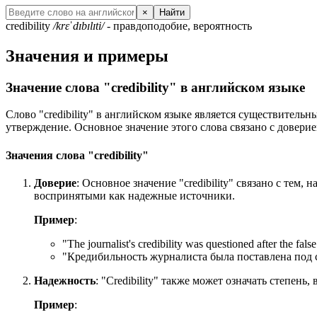
×
Найти
credibility
/krɛˈdɪbɪlɪti/
- правдоподобие, вероятность
Значения и примеры
Значение слова "credibility" в английском языке
Слово "credibility" в английском языке является существител
утверждение. Основное значение этого слова связано с довер
Значения слова "credibility"
Доверие
: Основное значение "credibility" связано с те
воспринятыми как надежные источники.
Пример
:
"
The journalist's credibility was questioned after the false
"Кредибильность журналиста была поставлена под 
Надежность
: "Credibility" также может означать степе
Пример
: