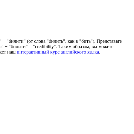
+ "билити" (от слова "билить", как в "бить"). Представьте
" + "билити" = "credibility". Таким образом, вы можете
ожет наш
интерактивный курс английского языка
.