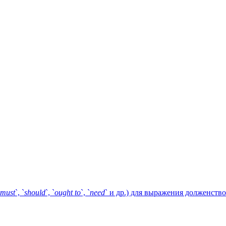
must
`, `
should
`, `
ought
to
`, `
need
` и др.) для выражения долженств