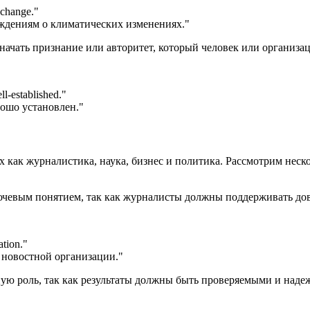
e change.
"
ждениям о климатических изменениях."
 означать признание или авторитет, который человек или организ
ll-established.
"
рошо установлен."
аких как журналистика, наука, бизнес и политика. Рассмотрим нес
 ключевым понятием, так как журналисты должны поддерживать до
ation.
"
 новостной организации."
ажную роль, так как результаты должны быть проверяемыми и над