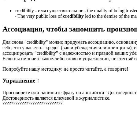
credibility -
имя существительное
- the quality of being truste
-
The very public loss of
credibility
led to the demise of the m
Ассоциация
, чтобы запомнить произно
Для слова "credibility" можно придумать ассоциацию, основанн
себе, что у вас есть "кредо" (ваши убеждения или принципы), и
ассоциировать "credibility" с надежностью и правдой ваших 
Если вы не знаете какое-либо слово в упражнении, не стесняйт
Попробуйте нашу методику: не просто читайте, а говорите!
Упражнение
↑
Проговорите или напишите фразу по английски "
Достоверност
Достоверность является ключевой в журналистике.
?
?
?
?
?
?
?
?
?
?
?
?
?
?
?
?
?
?
?
?
?
?
?
?
?
?
?
?