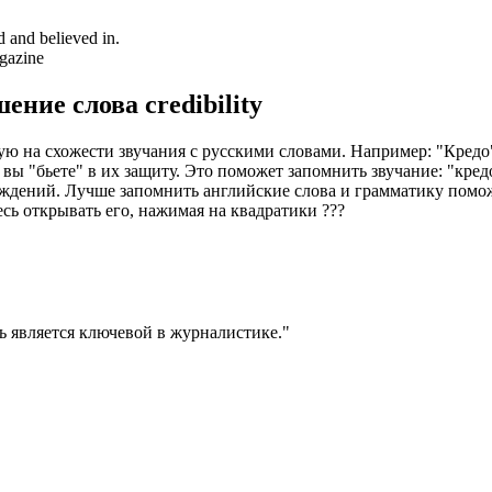
d and believed in.
agazine
шение слова
credibility
ую на схожести звучания с русскими словами. Например: "Кредо" 
 вы "бьете" в их защиту. Это поможет запомнить звучание: "кредо
убеждений. Лучше запомнить английские слова и грамматику пом
есь открывать его, нажимая на квадратики
?
?
?
ь является ключевой в журналистике.
"