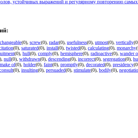
голов, устойчивых выражений и регулярному повторению самых
ий:
rchangeable
(0)
,
screw
(0)
,
radar
(0)
,
usefulness
(0)
,
utmost
(0)
,
vertically
(0
citation
(0)
,
saturated
(0)
,
install
(0)
,
twisted
(0)
,
calculating
(0)
,
monarchy
(
ruitment
(0)
,
hull
(0)
,
comply
(0)
,
hemisphere
(0)
,
radioactive
(0)
,
wander o
)
,
null
(0)
,
withdrawn
(0)
,
descending
(0)
,
incorrect
(0)
,
segregation
(0)
,
hu
make of
(0)
,
holder
(0)
,
faint
(0)
,
promptly
(0)
,
decorated
(0)
,
presidency
(0
consult
(0)
,
insulting
(0)
,
persuaded
(0)
,
stimulate
(0)
,
bodily
(0)
,
negotiati