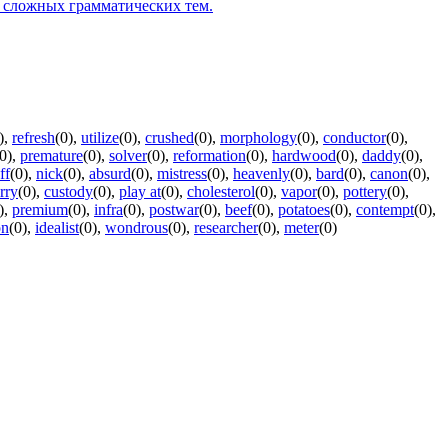
 сложных грамматических тем.
)
,
refresh
(0)
,
utilize
(0)
,
crushed
(0)
,
morphology
(0)
,
conductor
(0)
,
0)
,
premature
(0)
,
solver
(0)
,
reformation
(0)
,
hardwood
(0)
,
daddy
(0)
,
ff
(0)
,
nick
(0)
,
absurd
(0)
,
mistress
(0)
,
heavenly
(0)
,
bard
(0)
,
canon
(0)
,
rry
(0)
,
custody
(0)
,
play at
(0)
,
cholesterol
(0)
,
vapor
(0)
,
pottery
(0)
,
)
,
premium
(0)
,
infra
(0)
,
postwar
(0)
,
beef
(0)
,
potatoes
(0)
,
contempt
(0)
,
on
(0)
,
idealist
(0)
,
wondrous
(0)
,
researcher
(0)
,
meter
(0)