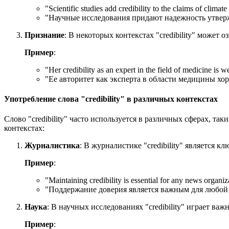
"
Scientific studies add credibility to the claims of climat
"Научные исследования придают надежность утвер
Признание
: В некоторых контекстах "credibility" может
Пример
:
"
Her credibility as an expert in the field of medicine is we
"Ее авторитет как эксперта в области медицины хо
Употребление слова "credibility" в различных контекстах
Слово "credibility" часто используется в различных сферах, т
контекстах:
Журналистика
: В журналистике "credibility" является
Пример
:
"
Maintaining credibility is essential for any news organiz
"Поддержание доверия является важным для любой
Наука
: В научных исследованиях "credibility" играет в
Пример
: