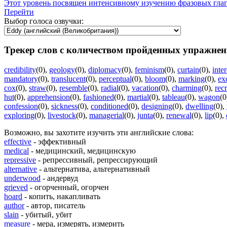
Этот уровень посвящен интенсивному изучению фразовых гла
Перейти
Выбор голоса озвучки:
Трекер слов с количеством пройденных упражнен
credibility
(0)
,
geology
(0)
,
diplomacy
(0)
,
feminism
(0)
,
curtain
(0)
,
inte
mandatory
(0)
,
translucent
(0)
,
perceptual
(0)
,
bloom
(0)
,
marking
(0)
,
ex
cox
(0)
,
straw
(0)
,
resemble
(0)
,
radial
(0)
,
vacation
(0)
,
charming
(0)
,
rec
hut
(0)
,
apprehension
(0)
,
fashioned
(0)
,
martial
(0)
,
tableau
(0)
,
wagon
(0
confession
(0)
,
sickness
(0)
,
conditioned
(0)
,
designing
(0)
,
dwelling
(0)
,
exploring
(0)
,
livestock
(0)
,
managerial
(0)
,
junta
(0)
,
renewal
(0)
,
lip
(0)
,
Возможно, вы захотите изучить эти английские слова:
effective
- эффективный
medical
- медицинский, медицинскую
repressive
- репрессивный, репрессирующий
alternative
- альтернатива, альтернативный
underwood
- андервуд
grieved
- огорченный, огорчен
hoard
- копить, накапливать
author
- автор, писатель
slain
- убитый, убит
measure
- мера, измерять, измерить