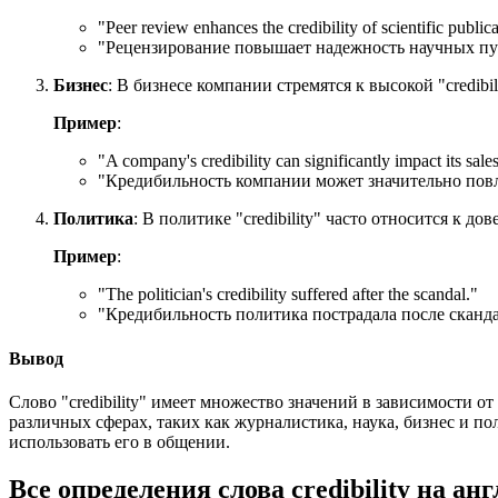
"
Peer review enhances the credibility of scientific publica
"Рецензирование повышает надежность научных пу
Бизнес
: В бизнесе компании стремятся к высокой "credibi
Пример
:
"
A company's credibility can significantly impact its sales
"Кредибильность компании может значительно повл
Политика
: В политике "credibility" часто относится к 
Пример
:
"
The politician's credibility suffered after the scandal.
"
"Кредибильность политика пострадала после сканда
Вывод
Слово "credibility" имеет множество значений в зависимости о
различных сферах, таких как журналистика, наука, бизнес и п
использовать его в общении.
Все определения слова
credibility
на анг