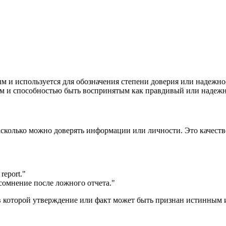
ьным и используется для обозначения степени доверия или надеж
ием и способностью быть воспринятым как правдивый или надеж
м, насколько можно доверять информации или личности. Это качес
 report.
"
сомнение после ложного отчета."
нь, в которой утверждение или факт может быть признан истинным