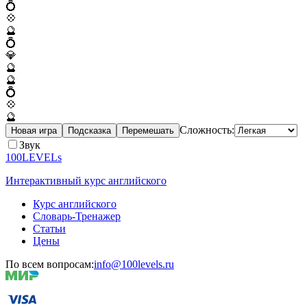
💍
💠
🔮
💍
💎
🔮
🔮
💍
💠
🔮
Сложность:
Новая игра
Подсказка
Перемешать
Звук
100LEVELs
Интерактивный курс английского
Курс английского
Словарь-Тренажер
Статьи
Цены
По всем вопросам:
info@100levels.ru