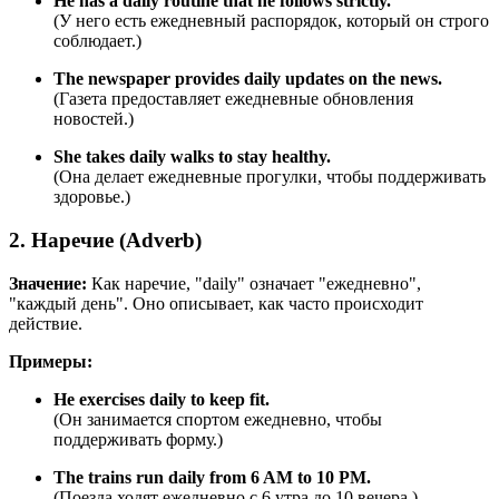
He has a daily routine that he follows strictly.
(У него есть ежедневный распорядок, который он строго
соблюдает.)
The newspaper provides daily updates on the news.
(Газета предоставляет ежедневные обновления
новостей.)
She takes daily walks to stay healthy.
(Она делает ежедневные прогулки, чтобы поддерживать
здоровье.)
2. Наречие (Adverb)
Значение:
Как наречие, "daily" означает "ежедневно",
"каждый день". Оно описывает, как часто происходит
действие.
Примеры:
He exercises daily to keep fit.
(Он занимается спортом ежедневно, чтобы
поддерживать форму.)
The trains run daily from 6 AM to 10 PM.
(Поезда ходят ежедневно с 6 утра до 10 вечера.)