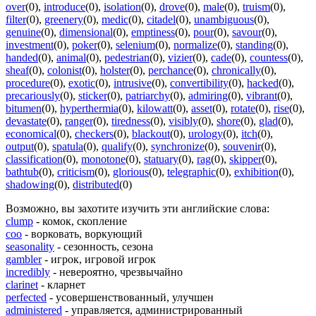
over
(0)
,
introduce
(0)
,
isolation
(0)
,
drove
(0)
,
male
(0)
,
truism
(0)
,
filter
(0)
,
greenery
(0)
,
medic
(0)
,
citadel
(0)
,
unambiguous
(0)
,
genuine
(0)
,
dimensional
(0)
,
emptiness
(0)
,
pour
(0)
,
savour
(0)
,
investment
(0)
,
poker
(0)
,
selenium
(0)
,
normalize
(0)
,
standing
(0)
,
handed
(0)
,
animal
(0)
,
pedestrian
(0)
,
vizier
(0)
,
cade
(0)
,
countess
(0)
,
sheaf
(0)
,
colonist
(0)
,
holster
(0)
,
perchance
(0)
,
chronically
(0)
,
procedure
(0)
,
exotic
(0)
,
intrusive
(0)
,
convertibility
(0)
,
hacked
(0)
,
precariously
(0)
,
sticker
(0)
,
patriarchy
(0)
,
admiring
(0)
,
vibrant
(0)
,
bitumen
(0)
,
hyperthermia
(0)
,
kilowatt
(0)
,
asset
(0)
,
rotate
(0)
,
rise
(0)
,
devastate
(0)
,
ranger
(0)
,
tiredness
(0)
,
visibly
(0)
,
shore
(0)
,
glad
(0)
,
economical
(0)
,
checkers
(0)
,
blackout
(0)
,
urology
(0)
,
itch
(0)
,
output
(0)
,
spatula
(0)
,
qualify
(0)
,
synchronize
(0)
,
souvenir
(0)
,
classification
(0)
,
monotone
(0)
,
statuary
(0)
,
rag
(0)
,
skipper
(0)
,
bathtub
(0)
,
criticism
(0)
,
glorious
(0)
,
telegraphic
(0)
,
exhibition
(0)
,
shadowing
(0)
,
distributed
(0)
Возможно, вы захотите изучить эти английские слова:
clump
- комок, скопление
coo
- ворковать, воркующий
seasonality
- сезонность, сезона
gambler
- игрок, игровой игрок
incredibly
- невероятно, чрезвычайно
clarinet
- кларнет
perfected
- усовершенствованный, улучшен
administered
- управляется, администрированный