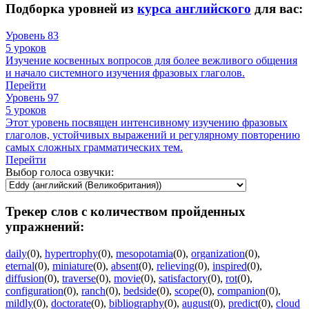
Подборка уровней из
курса английского
для вас:
Уровень 83
5 уроков
Изучение косвенных вопросов для более вежливого общения
и начало системного изучения фразовых глаголов.
Перейти
Уровень 97
5 уроков
Этот уровень посвящен интенсивному изучению фразовых
глаголов, устойчивых выражений и регулярному повторению
самых сложных грамматических тем.
Перейти
Выбор голоса озвучки:
Трекер слов с количеством пройденных
упражнений:
daily
(0)
,
hypertrophy
(0)
,
mesopotamia
(0)
,
organization
(0)
,
eternal
(0)
,
miniature
(0)
,
absent
(0)
,
relieving
(0)
,
inspired
(0)
,
diffusion
(0)
,
traverse
(0)
,
movie
(0)
,
satisfactory
(0)
,
rot
(0)
,
configuration
(0)
,
ranch
(0)
,
bedside
(0)
,
scope
(0)
,
companion
(0)
,
mildly
(0)
,
doctorate
(0)
,
bibliography
(0)
,
august
(0)
,
predict
(0)
,
cloud