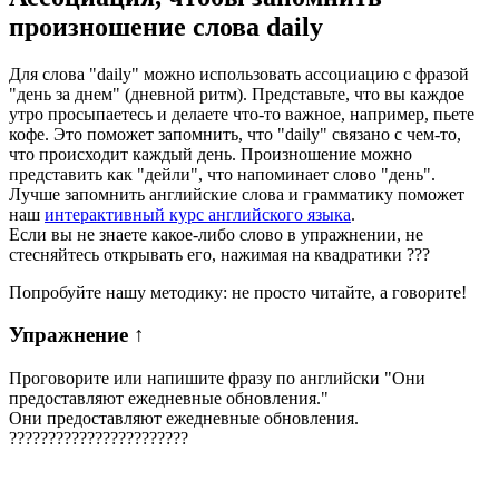
произношение слова
daily
Для слова "daily" можно использовать ассоциацию с фразой
"день за днем" (дневной ритм). Представьте, что вы каждое
утро просыпаетесь и делаете что-то важное, например, пьете
кофе. Это поможет запомнить, что "daily" связано с чем-то,
что происходит каждый день. Произношение можно
представить как "дейли", что напоминает слово "день".
Лучше запомнить английские слова и грамматику поможет
наш
интерактивный курс английского языка
.
Если вы не знаете какое-либо слово в упражнении, не
стесняйтесь открывать его, нажимая на квадратики
?
?
?
Попробуйте нашу методику: не просто читайте, а говорите!
Упражнение
↑
Проговорите или напишите фразу по английски "
Они
предоставляют ежедневные обновления.
"
Они предоставляют ежедневные обновления.
?
?
?
?
?
?
?
?
?
?
?
?
?
?
?
?
?
?
?
?
?
?
?