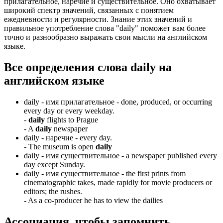
прилагательное, наречие и существительное. Оно охватывает
широкий спектр значений, связанных с понятием
ежедневности и регулярности. Знание этих значений и
правильное употребление слова "daily" поможет вам более
точно и разнообразно выражать свои мысли на английском
языке.
Все определения слова
daily
на
английском языке
daily -
имя прилагательное
- done, produced, or occurring
every day or every weekday.
-
daily
flights to Prague
-
A
daily
newspaper
daily -
наречие
- every day.
-
The museum is open
daily
daily -
имя существительное
- a newspaper published every
day except Sunday.
daily -
имя существительное
- the first prints from
cinematographic takes, made rapidly for movie producers or
editors; the rushes.
-
As a co-producer he has to view the dailies
Ассоциация
, чтобы запомнить