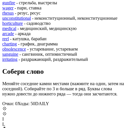
gunfire
- стрельба, выстрелы
wager
- пари, ставка
rhesus
- резус, ресус
unconstitutional
- неконституционный, неконституционные
horticulture
- садоводство
medical
- медицинский, медицинскую
arcade
- аркада
reel
- катушка, барабан
charting
- график, диаграмма
obsolescence
- устаревание, устареваем
sanguine
- сангвиник, оптимистичный
irritating
- раздражающий, раздражительный
Собери слово
Меняйте соседние камни местами (нажмите на один, затем на
соседний). Собирайте по 3 и больше в ряд. Буквы слова
нужно довести до нижнего ряда — тогда они засчитаются.
Очки:
0
Ходы:
50
D
A
I
L
Y
💠
💠
I
L