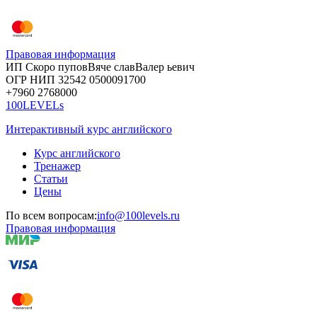
Правовая информация
ИП Скоро
пупов
Вяче
слав
Валер
ьевич
ОГР
НИП
32542
05000
91700
+7960
276
8000
100LEVELs
Интерактивный курс английского
Курс английского
Тренажер
Статьи
Цены
По всем вопросам:
info@100levels.ru
Правовая информация