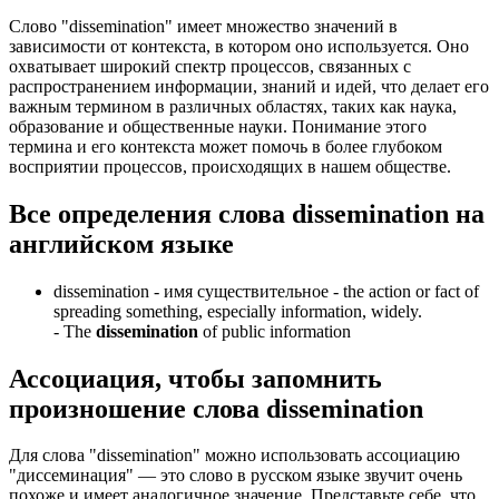
Слово "dissemination" имеет множество значений в
зависимости от контекста, в котором оно используется. Оно
охватывает широкий спектр процессов, связанных с
распространением информации, знаний и идей, что делает его
важным термином в различных областях, таких как наука,
образование и общественные науки. Понимание этого
термина и его контекста может помочь в более глубоком
восприятии процессов, происходящих в нашем обществе.
Все определения слова
dissemination
на
английском языке
dissemination -
имя существительное
- the action or fact of
spreading something, especially information, widely.
-
The
dissemination
of public information
Ассоциация
, чтобы запомнить
произношение слова
dissemination
Для слова "dissemination" можно использовать ассоциацию
"диссеминация" — это слово в русском языке звучит очень
похоже и имеет аналогичное значение. Представьте себе, что