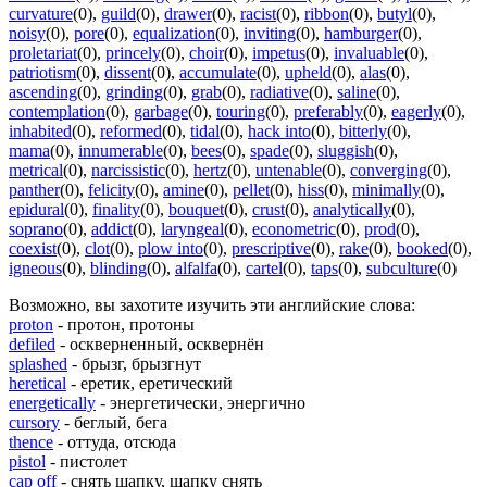
curvature
(0)
,
guild
(0)
,
drawer
(0)
,
racist
(0)
,
ribbon
(0)
,
butyl
(0)
,
noisy
(0)
,
pore
(0)
,
equalization
(0)
,
inviting
(0)
,
hamburger
(0)
,
proletariat
(0)
,
princely
(0)
,
choir
(0)
,
impetus
(0)
,
invaluable
(0)
,
patriotism
(0)
,
dissent
(0)
,
accumulate
(0)
,
upheld
(0)
,
alas
(0)
,
ascending
(0)
,
grinding
(0)
,
grab
(0)
,
radiative
(0)
,
saline
(0)
,
contemplation
(0)
,
garbage
(0)
,
touring
(0)
,
preferably
(0)
,
eagerly
(0)
,
inhabited
(0)
,
reformed
(0)
,
tidal
(0)
,
hack into
(0)
,
bitterly
(0)
,
mama
(0)
,
innumerable
(0)
,
bees
(0)
,
spade
(0)
,
sluggish
(0)
,
metrical
(0)
,
narcissistic
(0)
,
hertz
(0)
,
untenable
(0)
,
converging
(0)
,
panther
(0)
,
felicity
(0)
,
amine
(0)
,
pellet
(0)
,
hiss
(0)
,
minimally
(0)
,
epidural
(0)
,
finality
(0)
,
bouquet
(0)
,
crust
(0)
,
analytically
(0)
,
soprano
(0)
,
addict
(0)
,
laryngeal
(0)
,
econometric
(0)
,
prod
(0)
,
coexist
(0)
,
clot
(0)
,
plow into
(0)
,
prescriptive
(0)
,
rake
(0)
,
booked
(0)
,
igneous
(0)
,
blinding
(0)
,
alfalfa
(0)
,
cartel
(0)
,
taps
(0)
,
subculture
(0)
Возможно, вы захотите изучить эти английские слова:
proton
- протон, протоны
defiled
- оскверненный, осквернён
splashed
- брызг, брызгнут
heretical
- еретик, еретический
energetically
- энергетически, энергично
cursory
- беглый, бега
thence
- оттуда, отсюда
pistol
- пистолет
cap off
- снять шапку, шапку снять