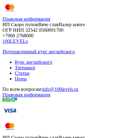
Правовая информация
ИП Скоро
пупов
Вяче
слав
Валер
ьевич
ОГР
НИП
32542
05000
91700
+7960
276
8000
100LEVELs
Интерактивный курс английского
Курс английского
Тренажер
Статьи
Цены
По всем вопросам:
info@100levels.ru
Правовая информация
ИП Скоро
пупов
Вяче
слав
Валер
ьевич