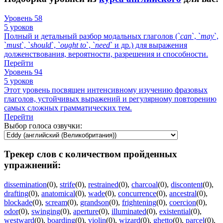
Уровень 58
5 уроков
Полный и детальный разбор модальных глаголов (`
can
`, `
may
`,
`
must
`, `
should
`, `
ought
to
`, `
need
` и др.) для выражения
долженствования, вероятности, разрешения и способности.
Перейти
Уровень 94
5 уроков
Этот уровень посвящен интенсивному изучению фразовых
глаголов, устойчивых выражений и регулярному повторению
самых сложных грамматических тем.
Перейти
Выбор голоса озвучки:
Трекер слов с количеством пройденных
упражнений:
dissemination
(0)
,
strife
(0)
,
restrained
(0)
,
charcoal
(0)
,
discontent
(0)
,
drafting
(0)
,
anatomical
(0)
,
wade
(0)
,
concurrence
(0)
,
ancestral
(0)
,
blockade
(0)
,
scream
(0)
,
grandson
(0)
,
frightening
(0)
,
coercion
(0)
,
odor
(0)
,
swinging
(0)
,
aperture
(0)
,
illuminated
(0)
,
existential
(0)
,
westward
(0)
,
boarding
(0)
,
violin
(0)
,
wizard
(0)
,
ghetto
(0)
,
parcel
(0)
,