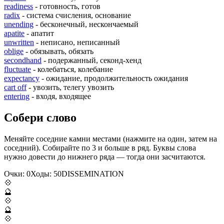
readiness
- готовность, готов
radix
- система счисления, основание
unending
- бесконечный, нескончаемый
apatite
- апатит
unwritten
- неписано, неписанный
oblige
- обязывать, обязать
secondhand
- подержанный, секонд-хенд
fluctuate
- колебаться, колебание
expectancy
- ожидание, продолжительность ожидания
cart off
- увозить, телегу увозить
entering
- входя, входящее
Собери слово
Меняйте соседние камни местами (нажмите на один, затем на
соседний). Собирайте по 3 и больше в ряд. Буквы слова
нужно довести до нижнего ряда — тогда они засчитаются.
Очки:
0
Ходы:
50
D
I
S
S
E
M
I
N
A
T
I
O
N
💠
🔮
💠
🔮
💠