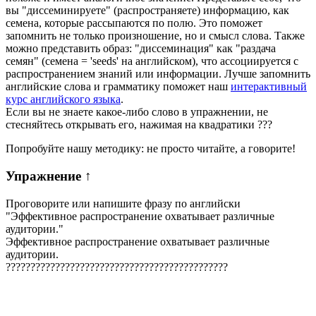
вы "диссеминируете" (распространяете) информацию, как
семена, которые рассыпаются по полю. Это поможет
запомнить не только произношение, но и смысл слова. Также
можно представить образ: "диссеминация" как "раздача
семян" (семена = 'seeds' на английском), что ассоциируется с
распространением знаний или информации. Лучше запомнить
английские слова и грамматику поможет наш
интерактивный
курс английского языка
.
Если вы не знаете какое-либо слово в упражнении, не
стесняйтесь открывать его, нажимая на квадратики
?
?
?
Попробуйте нашу методику: не просто читайте, а говорите!
Упражнение
↑
Проговорите или напишите фразу по английски
"
Эффективное распространение охватывает различные
аудитории.
"
Эффективное распространение охватывает различные
аудитории.
?
?
?
?
?
?
?
?
?
?
?
?
?
?
?
?
?
?
?
?
?
?
?
?
?
?
?
?
?
?
?
?
?
?
?
?
?
?
?
?
?
?
?
?
?