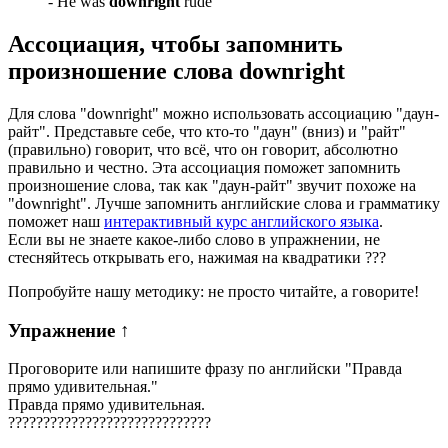
-
He was
downright
rude
Ассоциация
, чтобы запомнить
произношение слова
downright
Для слова "downright" можно использовать ассоциацию "даун-
райт". Представьте себе, что кто-то "даун" (вниз) и "райт"
(правильно) говорит, что всё, что он говорит, абсолютно
правильно и честно. Эта ассоциация поможет запомнить
произношение слова, так как "даун-райт" звучит похоже на
"downright". Лучше запомнить английские слова и грамматику
поможет наш
интерактивный курс английского языка
.
Если вы не знаете какое-либо слово в упражнении, не
стесняйтесь открывать его, нажимая на квадратики
?
?
?
Попробуйте нашу методику: не просто читайте, а говорите!
Упражнение
↑
Проговорите или напишите фразу по английски "
Правда
прямо удивительная.
"
Правда прямо удивительная.
?
?
?
?
?
?
?
?
?
?
?
?
?
?
?
?
?
?
?
?
?
?
?
?
?
?
?
?
?