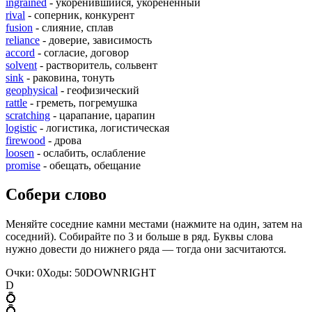
ingrained
- укоренившийся, укорененный
rival
- соперник, конкурент
fusion
- слияние, сплав
reliance
- доверие, зависимость
accord
- согласие, договор
solvent
- растворитель, сольвент
sink
- раковина, тонуть
geophysical
- геофизический
rattle
- греметь, погремушка
scratching
- царапание, царапин
logistic
- логистика, логистическая
firewood
- дрова
loosen
- ослабить, ослабление
promise
- обещать, обещание
Собери слово
Меняйте соседние камни местами (нажмите на один, затем на
соседний). Собирайте по 3 и больше в ряд. Буквы слова
нужно довести до нижнего ряда — тогда они засчитаются.
Очки:
0
Ходы:
50
D
O
W
N
R
I
G
H
T
D
💍
💍