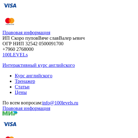
Правовая информация
ИП Скоро
пупов
Вяче
слав
Валер
ьевич
ОГР
НИП
32542
05000
91700
+7960
276
8000
100LEVELs
Интерактивный курс английского
Курс английского
Тренажер
Статьи
Цены
По всем вопросам:
info@100levels.ru
Правовая информация