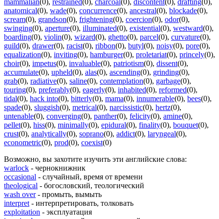
mammalian
(0)
,
restrained
(0)
,
charcoal
(0)
,
discontent
(0)
,
drafting
(0)
,
anatomical
(0)
,
wade
(0)
,
concurrence
(0)
,
ancestral
(0)
,
blockade
(0)
,
scream
(0)
,
grandson
(0)
,
frightening
(0)
,
coercion
(0)
,
odor
(0)
,
swinging
(0)
,
aperture
(0)
,
illuminated
(0)
,
existential
(0)
,
westward
(0)
,
boarding
(0)
,
violin
(0)
,
wizard
(0)
,
ghetto
(0)
,
parcel
(0)
,
curvature
(0)
,
guild
(0)
,
drawer
(0)
,
racist
(0)
,
ribbon
(0)
,
butyl
(0)
,
noisy
(0)
,
pore
(0)
,
equalization
(0)
,
inviting
(0)
,
hamburger
(0)
,
proletariat
(0)
,
princely
(0)
,
choir
(0)
,
impetus
(0)
,
invaluable
(0)
,
patriotism
(0)
,
dissent
(0)
,
accumulate
(0)
,
upheld
(0)
,
alas
(0)
,
ascending
(0)
,
grinding
(0)
,
grab
(0)
,
radiative
(0)
,
saline
(0)
,
contemplation
(0)
,
garbage
(0)
,
touring
(0)
,
preferably
(0)
,
eagerly
(0)
,
inhabited
(0)
,
reformed
(0)
,
tidal
(0)
,
hack into
(0)
,
bitterly
(0)
,
mama
(0)
,
innumerable
(0)
,
bees
(0)
,
spade
(0)
,
sluggish
(0)
,
metrical
(0)
,
narcissistic
(0)
,
hertz
(0)
,
untenable
(0)
,
converging
(0)
,
panther
(0)
,
felicity
(0)
,
amine
(0)
,
pellet
(0)
,
hiss
(0)
,
minimally
(0)
,
epidural
(0)
,
finality
(0)
,
bouquet
(0)
,
crust
(0)
,
analytically
(0)
,
soprano
(0)
,
addict
(0)
,
laryngeal
(0)
,
econometric
(0)
,
prod
(0)
,
coexist
(0)
Возможно, вы захотите изучить эти английские слова:
warlock
- чернокнижник
occasional
- случайный, время от времени
theological
- богословский, теологический
wash over
- промыть, вымыть
interpret
- интерпретировать, толковать
exploitation
- эксплуатация