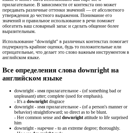
прилагательное. В зависимости от контекста оно может
передавать различные оттенки значений — от абсолютного
утверждения до честного выражения. Понимание его
значений и правильное использование в речи поможет
обогатить ваш словарный запас и сделать общение более
выразительным.
Использование "downright" в различных контекстах помогает
подчеркнуть крайние оценки, будь то положительные или
отрицательные, что делает это слово важным инструментом в
английском языке.
Все определения слова
downright
на
английском языке
downright -
имя прилагательное
- (of something bad or
unpleasant) utter; complete (used for emphasis).
-
It's a
downright
disgrace
downright -
имя прилагательное
- (of a person's manner or
behavior) straightforward; so direct as to be blunt.
-
Her common sense and
downright
attitude to life surprised
him
downright -
наречие
- to an extreme degree; thoroughly.