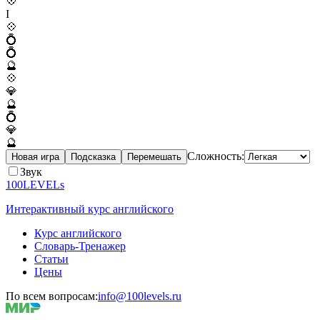
💠
I
💠
💍
💍
🔮
💠
💎
🔮
💍
💎
🔮
Сложность:
Новая игра
Подсказка
Перемешать
Звук
100LEVELs
Интерактивный курс английского
Курс английского
Словарь-Тренажер
Статьи
Цены
По всем вопросам:
info@100levels.ru