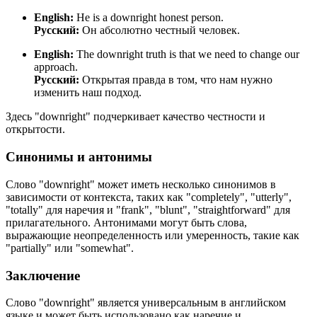
English:
He is a downright honest person.
Русский:
Он абсолютно честный человек.
English:
The downright truth is that we need to change our
approach.
Русский:
Открытая правда в том, что нам нужно
изменить наш подход.
Здесь "downright" подчеркивает качество честности и
открытости.
Синонимы и антонимы
Слово "downright" может иметь несколько синонимов в
зависимости от контекста, таких как "completely", "utterly",
"totally" для наречия и "frank", "blunt", "straightforward" для
прилагательного. Антонимами могут быть слова,
выражающие неопределенность или умеренность, такие как
"partially" или "somewhat".
Заключение
Слово "downright" является универсальным в английском
языке и может быть использовано как наречие и