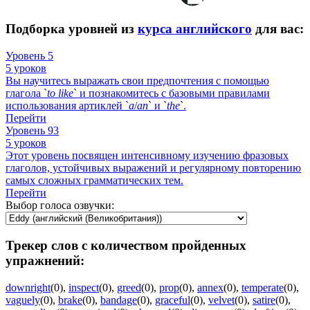
Подборка уровней из
курса английского
для вас:
Уровень 5
5 уроков
Вы научитесь выражать свои предпочтения с помощью
глагола `
to
like
` и познакомитесь с базовыми правилами
использования артиклей `
a
/
an
` и `
the
`.
Перейти
Уровень 93
5 уроков
Этот уровень посвящен интенсивному изучению фразовых
глаголов, устойчивых выражений и регулярному повторению
самых сложных грамматических тем.
Перейти
Выбор голоса озвучки:
Трекер слов с количеством пройденных
упражнений:
downright
(0)
,
inspect
(0)
,
greed
(0)
,
prop
(0)
,
annex
(0)
,
temperate
(0)
,
vaguely
(0)
,
brake
(0)
,
bandage
(0)
,
graceful
(0)
,
velvet
(0)
,
satire
(0)
,