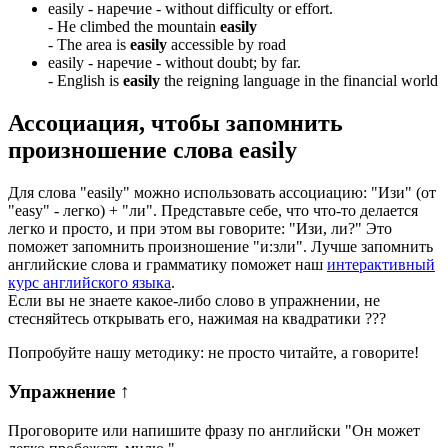
easily -
наречие
- without difficulty or effort.
-
He climbed the mountain
easily
-
The area is
easily
accessible by road
easily -
наречие
- without doubt; by far.
-
English is
easily
the reigning language in the financial world
Ассоциация
, чтобы запомнить
произношение слова
easily
Для слова "easily" можно использовать ассоциацию: "Изи" (от
"easy" - легко) + "ли". Представьте себе, что что-то делается
легко и просто, и при этом вы говорите: "Изи, ли?" Это
поможет запомнить произношение "и:зли". Лучше запомнить
английские слова и грамматику поможет наш
интерактивный
курс английского языка
.
Если вы не знаете какое-либо слово в упражнении, не
стесняйтесь открывать его, нажимая на квадратики
?
?
?
Попробуйте нашу методику: не просто читайте, а говорите!
Упражнение
↑
Проговорите или напишите фразу по английски "
Он может