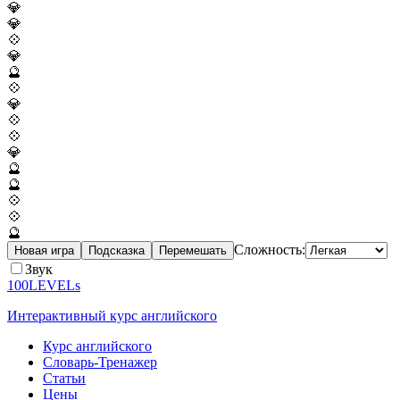
💎
💎
💠
💎
🔮
💠
💎
💠
💠
💎
🔮
🔮
💠
💠
🔮
Сложность:
Новая игра
Подсказка
Перемешать
Звук
100LEVELs
Интерактивный курс английского
Курс английского
Словарь-Тренажер
Статьи
Цены