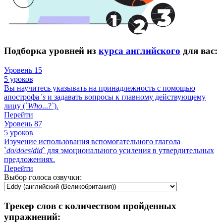
Подборка уровней из
курса английского
для вас:
Уровень 15
5 уроков
Вы научитесь указывать на принадлежность с помощью
апострофа '
s
и задавать вопросы к главному действующему
лицу (`
Who
...?`).
Перейти
Уровень 87
5 уроков
Изучение использования вспомогательного глагола
`
do
/
does
/
did
` для эмоционального усиления в утвердительных
предложениях.
Перейти
Выбор голоса озвучки:
Трекер слов с количеством пройденных
упражнений: