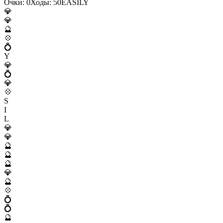
Очки:
0
Ходы:
50
E
A
S
I
L
Y
💎
💎
🔮
💠
💍
Y
💎
💍
💎
💠
S
I
L
💎
💎
🔮
🔮
🔮
💎
🔮
💠
💍
💍
🔮