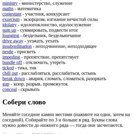
ministry
- министерство, служение
maths
- математика
contestant
- участник, конкурсант
exorcism
- экзорцизм, изгнание нечистой силы
idolatry
- идолопоклонство, идолослужение
sum up
- суммировать, подвести итог
lounging
- бездельник, бездельничание
drive away
- уезжать, уехать
insubordination
- неподчинение, неподходящее
nestle
- присветь
impeding
- препятствие, препятствует
bundle off
- отключить, утереть
ticked
- тика, тик
chill out
- расслабляться, расслабиться, остынь
break down
- авария, сломать, сломаться, разорвать
gap
- зазор, разрыв, промежуток
conceal
- скрывать
Собери слово
Меняйте соседние камни местами (нажмите на один, затем на
соседний). Собирайте по 3 и больше в ряд. Буквы слова
нужно довести до нижнего ряда — тогда они засчитаются.