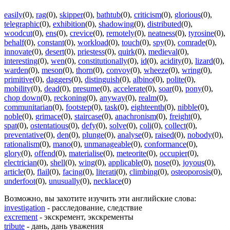
easily
(0)
,
rag
(0)
,
skipper
(0)
,
bathtub
(0)
,
criticism
(0)
,
glorious
(0)
,
telegraphic
(0)
,
exhibition
(0)
,
shadowing
(0)
,
distributed
(0)
,
woodcut
(0)
,
ens
(0)
,
crevice
(0)
,
remotely
(0)
,
neatness
(0)
,
tyrosine
(0)
,
behalf
(0)
,
constant
(0)
,
workload
(0)
,
touch
(0)
,
spy
(0)
,
comrade
(0)
,
innovate
(0)
,
desert
(0)
,
priestess
(0)
,
quirk
(0)
,
medieval
(0)
,
interesting
(0)
,
wen
(0)
,
constitutionally
(0)
,
id
(0)
,
acidity
(0)
,
lizard
(0)
,
warden
(0)
,
meson
(0)
,
thorn
(0)
,
convoy
(0)
,
wheeze
(0)
,
wring
(0)
,
primitive
(0)
,
daggers
(0)
,
distinguish
(0)
,
albino
(0)
,
polite
(0)
,
mobility
(0)
,
dead
(0)
,
presume
(0)
,
accelerate
(0)
,
soar
(0)
,
pony
(0)
,
chop down
(0)
,
reckoning
(0)
,
anyway
(0)
,
realm
(0)
,
communitarian
(0)
,
footstep
(0)
,
task
(0)
,
eighteenth
(0)
,
nibble
(0)
,
noble
(0)
,
grimace
(0)
,
staircase
(0)
,
anachronism
(0)
,
freight
(0)
,
spat
(0)
,
ostentatious
(0)
,
defy
(0)
,
solve
(0)
,
coli
(0)
,
collect
(0)
,
preventative
(0)
,
den
(0)
,
plunge
(0)
,
analyse
(0)
,
raised
(0)
,
nobody
(0)
,
rationalism
(0)
,
mano
(0)
,
unmanageable
(0)
,
conformance
(0)
,
glory
(0)
,
offend
(0)
,
materialise
(0)
,
meteorite
(0)
,
occupier
(0)
,
electrician
(0)
,
shell
(0)
,
wing
(0)
,
applicable
(0)
,
nose
(0)
,
joyous
(0)
,
article
(0)
,
flail
(0)
,
facing
(0)
,
literati
(0)
,
climbing
(0)
,
osteoporosis
(0)
,
underfoot
(0)
,
unusually
(0)
,
necklace
(0)
Возможно, вы захотите изучить эти английские слова:
investigation
- расследование, следствие
excrement
- экскремент, экскременты
tribute
- дань, дань уважения