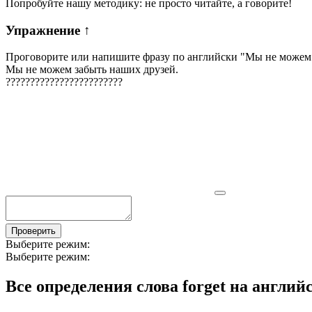
Попробуйте нашу методику: не просто читайте, а говорите!
Упражнение
↑
Проговорите или напишите фразу по английски "
Мы не можем 
Мы не можем забыть наших друзей.
?
?
?
?
?
?
?
?
?
?
?
?
?
?
?
?
?
?
?
?
?
?
?
?
Проверить
Выберите режим:
Выберите режим:
Все определения слова
forget
на англий