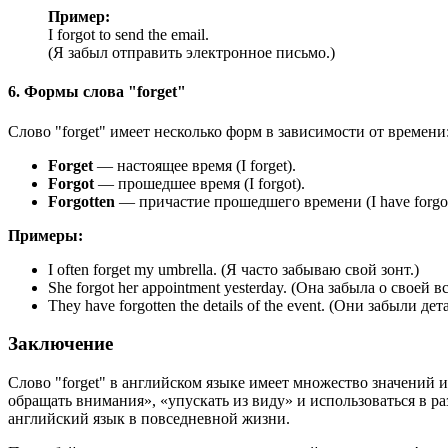
Пример:
I forgot to send the email.
(Я забыл отправить электронное письмо.)
6. Формы слова "forget"
Слово "forget" имеет несколько форм в зависимости от времени
Forget
— настоящее время (I forget).
Forgot
— прошедшее время (I forgot).
Forgotten
— причастие прошедшего времени (I have forgot
Примеры:
I often forget my umbrella.
(Я часто забываю свой зонт.)
She forgot her appointment yesterday.
(Она забыла о своей вс
They have forgotten the details of the event.
(Они забыли дета
Заключение
Слово "forget" в английском языке имеет множество значений и
обращать внимания», «упускать из виду» и использоваться в р
английский язык в повседневной жизни.