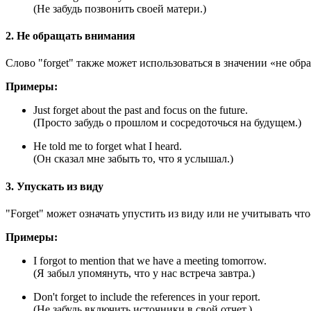
(Не забудь позвонить своей матери.)
2. Не обращать внимания
Слово "forget" также может использоваться в значении «не об
Примеры:
Just forget about the past and focus on the future.
(Просто забудь о прошлом и сосредоточься на будущем.)
He told me to forget what I heard.
(Он сказал мне забыть то, что я услышал.)
3. Упускать из виду
"Forget" может означать упустить из виду или не учитывать что
Примеры:
I forgot to mention that we have a meeting tomorrow.
(Я забыл упомянуть, что у нас встреча завтра.)
Don't forget to include the references in your report.
(Не забудь включить источники в свой отчет.)