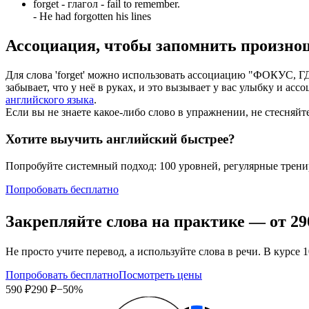
forget -
глагол
- fail to remember.
-
He had forgotten his lines
Ассоциация
, чтобы запомнить произно
Для слова 'forget' можно использовать ассоциацию "ФОКУС, ГДЕ
забывает, что у неё в руках, и это вызывает у вас улыбку и 
английского языка
.
Если вы не знаете какое-либо слово в упражнении, не стесняйт
Хотите выучить английский быстрее?
Попробуйте системный подход: 100 уровней, регулярные тренир
Попробовать бесплатно
Закрепляйте слова на практике — от
29
Не просто учите перевод, а используйте слова в речи. В курс
Попробовать бесплатно
Посмотреть цены
590 ₽
290 ₽
−50%