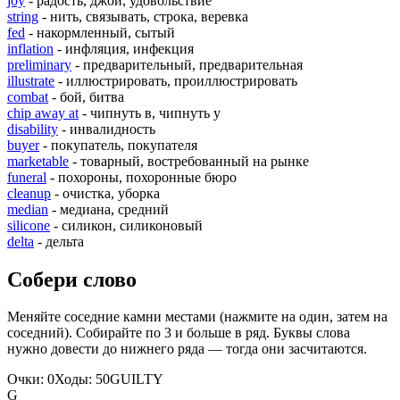
joy
- радость, джой, удовольствие
string
- нить, связывать, строка, веревка
fed
- накормленный, сытый
inflation
- инфляция, инфекция
preliminary
- предварительный, предварительная
illustrate
- иллюстрировать, проиллюстрировать
combat
- бой, битва
chip away at
- чипнуть в, чипнуть у
disability
- инвалидность
buyer
- покупатель, покупателя
marketable
- товарный, востребованный на рынке
funeral
- похороны, похоронные бюро
cleanup
- очистка, уборка
median
- медиана, средний
silicone
- силикон, силиконовый
delta
- дельта
Собери слово
Меняйте соседние камни местами (нажмите на один, затем на
соседний). Собирайте по 3 и больше в ряд. Буквы слова
нужно довести до нижнего ряда — тогда они засчитаются.
Очки:
0
Ходы:
50
G
U
I
L
T
Y
G