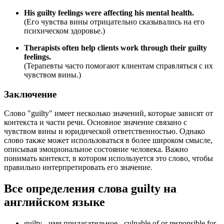
His guilty feelings were affecting his mental health.
(Его чувства вины отрицательно сказывались на его
психическом здоровье.)
Therapists often help clients work through their guilty
feelings.
(Терапевты часто помогают клиентам справляться с их
чувством вины.)
Заключение
Слово "guilty" имеет несколько значений, которые зависят от
контекста и части речи. Основное значение связано с
чувством вины и юридической ответственностью. Однако
слово также может использоваться в более широком смысле,
описывая эмоциональное состояние человека. Важно
понимать контекст, в котором используется это слово, чтобы
правильно интерпретировать его значение.
Все определения слова
guilty
на
английском языке
guilty -
имя прилагательное
- culpable of or responsible for