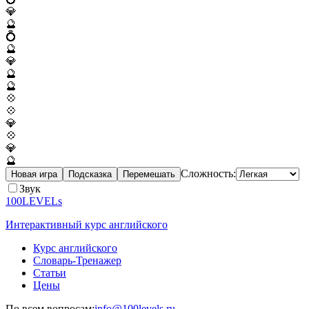
💎
🔮
💍
🔮
💎
🔮
🔮
💠
💠
💎
💠
💎
🔮
Сложность:
Новая игра
Подсказка
Перемешать
Звук
100LEVELs
Интерактивный курс английского
Курс английского
Словарь-Тренажер
Статьи
Цены
По всем вопросам:
info@100levels.ru