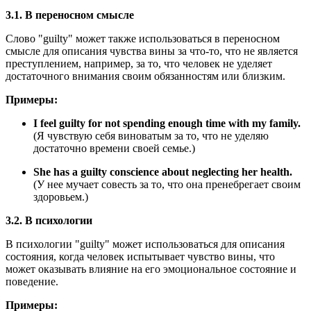
3.1. В переносном смысле
Слово "guilty" может также использоваться в переносном
смысле для описания чувства вины за что-то, что не является
преступлением, например, за то, что человек не уделяет
достаточного внимания своим обязанностям или близким.
Примеры:
I feel guilty for not spending enough time with my family.
(Я чувствую себя виноватым за то, что не уделяю
достаточно времени своей семье.)
She has a guilty conscience about neglecting her health.
(У нее мучает совесть за то, что она пренебрегает своим
здоровьем.)
3.2. В психологии
В психологии "guilty" может использоваться для описания
состояния, когда человек испытывает чувство вины, что
может оказывать влияние на его эмоциональное состояние и
поведение.
Примеры: