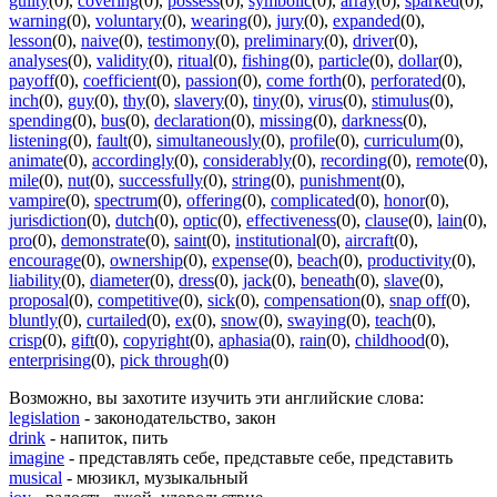
guilty
(0)
,
covering
(0)
,
possess
(0)
,
symbolic
(0)
,
array
(0)
,
sparked
(0)
,
warning
(0)
,
voluntary
(0)
,
wearing
(0)
,
jury
(0)
,
expanded
(0)
,
lesson
(0)
,
naive
(0)
,
testimony
(0)
,
preliminary
(0)
,
driver
(0)
,
analyses
(0)
,
validity
(0)
,
ritual
(0)
,
fishing
(0)
,
particle
(0)
,
dollar
(0)
,
payoff
(0)
,
coefficient
(0)
,
passion
(0)
,
come forth
(0)
,
perforated
(0)
,
inch
(0)
,
guy
(0)
,
thy
(0)
,
slavery
(0)
,
tiny
(0)
,
virus
(0)
,
stimulus
(0)
,
spending
(0)
,
bus
(0)
,
declaration
(0)
,
missing
(0)
,
darkness
(0)
,
listening
(0)
,
fault
(0)
,
simultaneously
(0)
,
profile
(0)
,
curriculum
(0)
,
animate
(0)
,
accordingly
(0)
,
considerably
(0)
,
recording
(0)
,
remote
(0)
,
mile
(0)
,
nut
(0)
,
successfully
(0)
,
string
(0)
,
punishment
(0)
,
vampire
(0)
,
spectrum
(0)
,
offering
(0)
,
complicated
(0)
,
honor
(0)
,
jurisdiction
(0)
,
dutch
(0)
,
optic
(0)
,
effectiveness
(0)
,
clause
(0)
,
lain
(0)
,
pro
(0)
,
demonstrate
(0)
,
saint
(0)
,
institutional
(0)
,
aircraft
(0)
,
encourage
(0)
,
ownership
(0)
,
expense
(0)
,
beach
(0)
,
productivity
(0)
,
liability
(0)
,
diameter
(0)
,
dress
(0)
,
jack
(0)
,
beneath
(0)
,
slave
(0)
,
proposal
(0)
,
competitive
(0)
,
sick
(0)
,
compensation
(0)
,
snap off
(0)
,
bluntly
(0)
,
curtailed
(0)
,
ex
(0)
,
snow
(0)
,
swaying
(0)
,
teach
(0)
,
crisp
(0)
,
gift
(0)
,
copyright
(0)
,
aphasia
(0)
,
rain
(0)
,
childhood
(0)
,
enterprising
(0)
,
pick through
(0)
Возможно, вы захотите изучить эти английские слова:
legislation
- законодательство, закон
drink
- напиток, пить
imagine
- представлять себе, представьте себе, представить
musical
- мюзикл, музыкальный