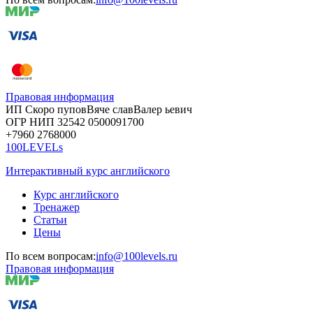
Правовая информация
ИП Скоро
пупов
Вяче
слав
Валер
ьевич
ОГР
НИП
32542
05000
91700
+7960
276
8000
100LEVELs
Интерактивный курс английского
Курс английского
Тренажер
Статьи
Цены
По всем вопросам:
info@100levels.ru
Правовая информация