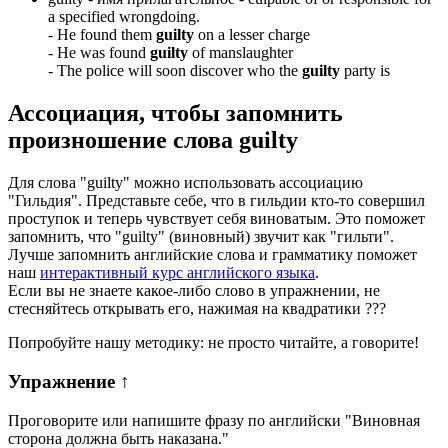
a specified wrongdoing.
-
He found them
guilty
on a lesser charge
-
He was found
guilty
of manslaughter
-
The police will soon discover who the
guilty
party is
Ассоциация
, чтобы запомнить
произношение слова
guilty
Для слова "guilty" можно использовать ассоциацию
"Гильдия". Представьте себе, что в гильдии кто-то совершил
проступок и теперь чувствует себя виноватым. Это поможет
запомнить, что "guilty" (виновный) звучит как "гильти".
Лучше запомнить английские слова и грамматику поможет
наш
интерактивный курс английского языка
.
Если вы не знаете какое-либо слово в упражнении, не
стесняйтесь открывать его, нажимая на квадратики
?
?
?
Попробуйте нашу методику: не просто читайте, а говорите!
Упражнение
↑
Проговорите или напишите фразу по английски "
Виновная
сторона должна быть наказана.
"