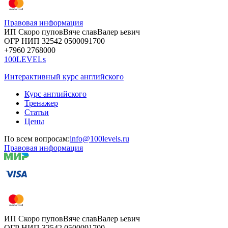
Правовая информация
ИП Скоро
пупов
Вяче
слав
Валер
ьевич
ОГР
НИП
32542
05000
91700
+7960
276
8000
100LEVELs
Интерактивный курс английского
Курс английского
Тренажер
Статьи
Цены
По всем вопросам:
info@100levels.ru
Правовая информация
ИП Скоро
пупов
Вяче
слав
Валер
ьевич
ОГР
НИП
32542
05000
91700