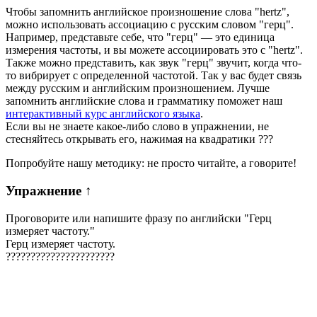
Чтобы запомнить английское произношение слова "hertz",
можно использовать ассоциацию с русским словом "герц".
Например, представьте себе, что "герц" — это единица
измерения частоты, и вы можете ассоциировать это с "hertz".
Также можно представить, как звук "герц" звучит, когда что-
то вибрирует с определенной частотой. Так у вас будет связь
между русским и английским произношением. Лучше
запомнить английские слова и грамматику поможет наш
интерактивный курс английского языка
.
Если вы не знаете какое-либо слово в упражнении, не
стесняйтесь открывать его, нажимая на квадратики
?
?
?
Попробуйте нашу методику: не просто читайте, а говорите!
Упражнение
↑
Проговорите или напишите фразу по английски "
Герц
измеряет частоту.
"
Герц измеряет частоту.
?
?
?
?
?
?
?
?
?
?
?
?
?
?
?
?
?
?
?
?
?
?