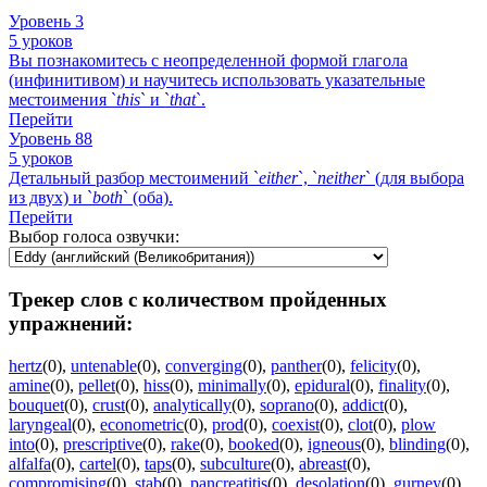
Уровень 3
5 уроков
Вы познакомитесь с неопределенной формой глагола
(инфинитивом) и научитесь использовать указательные
местоимения `
this
` и `
that
`.
Перейти
Уровень 88
5 уроков
Детальный разбор местоимений `
either
`, `
neither
` (для выбора
из двух) и `
both
` (оба).
Перейти
Выбор голоса озвучки:
Трекер слов с количеством пройденных
упражнений:
hertz
(0)
,
untenable
(0)
,
converging
(0)
,
panther
(0)
,
felicity
(0)
,
amine
(0)
,
pellet
(0)
,
hiss
(0)
,
minimally
(0)
,
epidural
(0)
,
finality
(0)
,
bouquet
(0)
,
crust
(0)
,
analytically
(0)
,
soprano
(0)
,
addict
(0)
,
laryngeal
(0)
,
econometric
(0)
,
prod
(0)
,
coexist
(0)
,
clot
(0)
,
plow
into
(0)
,
prescriptive
(0)
,
rake
(0)
,
booked
(0)
,
igneous
(0)
,
blinding
(0)
,
alfalfa
(0)
,
cartel
(0)
,
taps
(0)
,
subculture
(0)
,
abreast
(0)
,
compromising
(0)
,
stab
(0)
,
pancreatitis
(0)
,
desolation
(0)
,
gurney
(0)
,