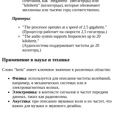
сочетания, как "megahertz" (мегагерцы) или
"kilohertz" (килогерцы), которые обозначают
миллионы или тысячи герц соответственно.
Примеры
:
"
The processor operates at a speed of 2.
5 gigahertz."
(Процессор работает на скорости 2,5 гигагерца.)
"
The audio system supports frequencies up to 20
kilohertz.
"
(Аудиосистема поддерживает частоты до 20
килогерц.)
Применение в науке и технике
Слово "hertz" имеет ключевое значение в различных областях:
Физика
: используется для описания частоты колебаний,
например, в механических системах или в
электромагнитных волнах.
Электроника
: в контексте сигналов и частот передачи
данных, таких как радиоволны.
Акустика
: при описании звуковых волн и их частот, что
важно для музыки и звукового дизайна.