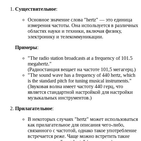
Существительное
:
Основное значение слова "hertz" — это единица
измерения частоты. Она используется в различных
областях науки и техники, включая физику,
электронику и телекоммуникации.
Примеры
:
"
The radio station broadcasts at a frequency of 101.
5
megahertz."
(Радиостанция вещает на частоте 101,5 мегагерц.)
"
The sound wave has a frequency of 440 hertz, which
is the standard pitch for tuning musical instruments.
"
(Звуковая волна имеет частоту 440 герц, что
является стандартной настройкой для настройки
музыкальных инструментов.)
Прилагательное
:
В некоторых случаях "hertz" может использоваться
как прилагательное для описания чего-либо,
связанного с частотой, однако такое употребление
встречается реже. Чаще можно встретить такие