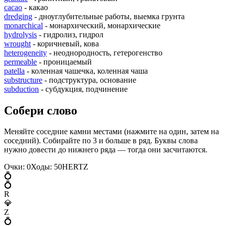
cacao
- какао
dredging
- дноуглубительные работы, выемка грунта
monarchical
- монархический, монархические
hydrolysis
- гидролиз, гидрол
wrought
- коричневый, кова
heterogeneity
- неоднородность, гетерогенство
permeable
- проницаемый
patella
- коленная чашечка, коленная чаша
substructure
- подструктура, основание
subduction
- субдукция, подчинение
Собери слово
Меняйте соседние камни местами (нажмите на один, затем на
соседний). Собирайте по 3 и больше в ряд. Буквы слова
нужно довести до нижнего ряда — тогда они засчитаются.
Очки:
0
Ходы:
50
H
E
R
T
Z
💍
💍
R
💎
Z
💍