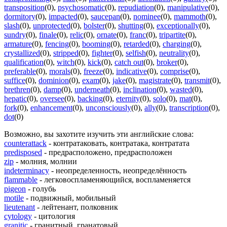
transposition
(0)
,
psychosomatic
(0)
,
repudiation
(0)
,
manipulative
(0)
,
dormitory
(0)
,
impacted
(0)
,
saucepan
(0)
,
nominee
(0)
,
mammoth
(0)
,
slash
(0)
,
unprotected
(0)
,
bolster
(0)
,
shutting
(0)
,
exceptionally
(0)
,
sundry
(0)
,
finale
(0)
,
relic
(0)
,
ornate
(0)
,
franc
(0)
,
tripartite
(0)
,
armature
(0)
,
fencing
(0)
,
booming
(0)
,
retarded
(0)
,
charging
(0)
,
crystallized
(0)
,
stripped
(0)
,
fighter
(0)
,
selfish
(0)
,
neutrality
(0)
,
qualification
(0)
,
witch
(0)
,
kick
(0)
,
catch out
(0)
,
broker
(0)
,
preferable
(0)
,
morals
(0)
,
freeze
(0)
,
indicative
(0)
,
comprise
(0)
,
suffice
(0)
,
dominion
(0)
,
exam
(0)
,
jake
(0)
,
magistrate
(0)
,
transmit
(0)
,
brethren
(0)
,
damp
(0)
,
underneath
(0)
,
inclination
(0)
,
wasted
(0)
,
hepatic
(0)
,
oversee
(0)
,
backing
(0)
,
eternity
(0)
,
solo
(0)
,
mat
(0)
,
fork
(0)
,
enhancement
(0)
,
unconsciously
(0)
,
ally
(0)
,
transcription
(0)
,
dot
(0)
Возможно, вы захотите изучить эти английские слова:
counterattack
- контратаковать, контратака, контратата
predisposed
- предрасположено, предрасположен
zip
- молния, молнии
indeterminacy
- неопределенность, неопределённость
flammable
- легковоспламеняющийся, воспламеняется
pigeon
- голубь
motile
- подвижный, мобильный
lieutenant
- лейтенант, полковник
cytology
- цитология
granitic
- гранитный, гранатовый