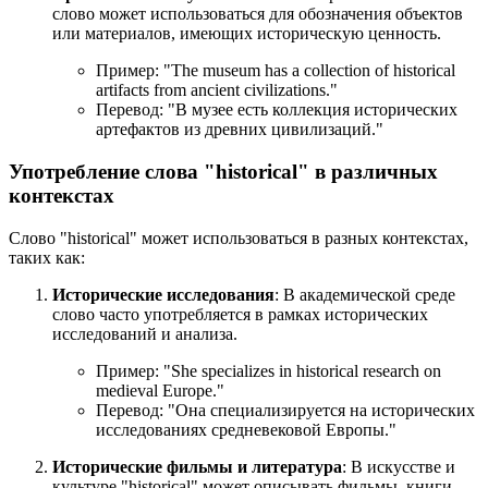
слово может использоваться для обозначения объектов
или материалов, имеющих историческую ценность.
Пример: "
The museum has a collection of historical
artifacts from ancient civilizations.
"
Перевод: "В музее есть коллекция исторических
артефактов из древних цивилизаций."
Употребление слова "historical" в различных
контекстах
Слово "historical" может использоваться в разных контекстах,
таких как:
Исторические исследования
: В академической среде
слово часто употребляется в рамках исторических
исследований и анализа.
Пример: "
She specializes in historical research on
medieval Europe.
"
Перевод: "Она специализируется на исторических
исследованиях средневековой Европы."
Исторические фильмы и литература
: В искусстве и
культуре "historical" может описывать фильмы, книги