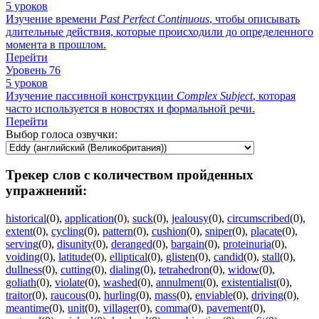
5 уроков
Изучение времени
Past
Perfect
Continuous
, чтобы описывать
длительные действия, которые происходили до определенного
момента в прошлом.
Перейти
Уровень 76
5 уроков
Изучение пассивной конструкции
Complex
Subject
, которая
часто используется в новостях и формальной речи.
Перейти
Выбор голоса озвучки:
Трекер слов с количеством пройденных
упражнений:
historical
(0)
,
application
(0)
,
suck
(0)
,
jealousy
(0)
,
circumscribed
(0)
,
extent
(0)
,
cycling
(0)
,
pattern
(0)
,
cushion
(0)
,
sniper
(0)
,
placate
(0)
,
serving
(0)
,
disunity
(0)
,
deranged
(0)
,
bargain
(0)
,
proteinuria
(0)
,
voiding
(0)
,
latitude
(0)
,
elliptical
(0)
,
glisten
(0)
,
candid
(0)
,
stall
(0)
,
dullness
(0)
,
cutting
(0)
,
dialing
(0)
,
tetrahedron
(0)
,
widow
(0)
,
goliath
(0)
,
violate
(0)
,
washed
(0)
,
annulment
(0)
,
existentialist
(0)
,
traitor
(0)
,
raucous
(0)
,
hurling
(0)
,
mass
(0)
,
enviable
(0)
,
driving
(0)
,
meantime
(0)
,
unit
(0)
,
villager
(0)
,
comma
(0)
,
pavement
(0)
,