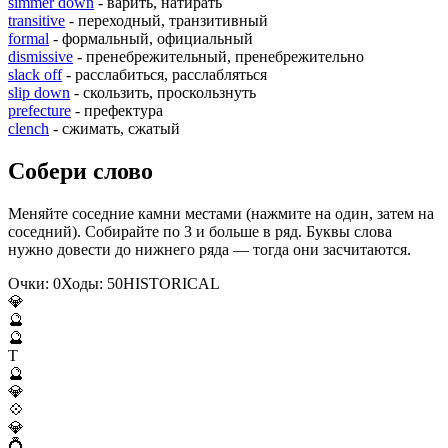
simmer down
- варить, натирать
transitive
- переходный, транзитивный
formal
- формальный, официальный
dismissive
- пренебрежительный, пренебрежительно
slack off
- расслабиться, расслабляться
slip down
- скользить, проскользнуть
prefecture
- префектура
clench
- сжимать, сжатый
Собери слово
Меняйте соседние камни местами (нажмите на один, затем на
соседний). Собирайте по 3 и больше в ряд. Буквы слова
нужно довести до нижнего ряда — тогда они засчитаются.
Очки:
0
Ходы:
50
H
I
S
T
O
R
I
C
A
L
💎
🔮
🔮
T
🔮
💎
💠
💎
💍