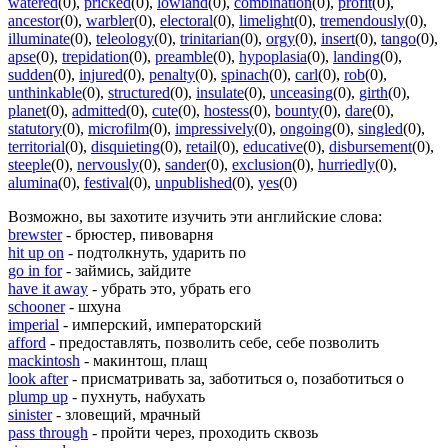
watered
(0)
,
pricked
(0)
,
lowland
(0)
,
combination
(0)
,
profit
(0)
,
ancestor
(0)
,
warbler
(0)
,
electoral
(0)
,
limelight
(0)
,
tremendously
(0)
,
illuminate
(0)
,
teleology
(0)
,
trinitarian
(0)
,
orgy
(0)
,
insert
(0)
,
tango
(0)
,
apse
(0)
,
trepidation
(0)
,
preamble
(0)
,
hypoplasia
(0)
,
landing
(0)
,
sudden
(0)
,
injured
(0)
,
penalty
(0)
,
spinach
(0)
,
carl
(0)
,
rob
(0)
,
unthinkable
(0)
,
structured
(0)
,
insulate
(0)
,
unceasing
(0)
,
girth
(0)
,
planet
(0)
,
admitted
(0)
,
cute
(0)
,
hostess
(0)
,
bounty
(0)
,
dare
(0)
,
statutory
(0)
,
microfilm
(0)
,
impressively
(0)
,
ongoing
(0)
,
singled
(0)
,
territorial
(0)
,
disquieting
(0)
,
retail
(0)
,
educative
(0)
,
disbursement
(0)
,
steeple
(0)
,
nervously
(0)
,
sander
(0)
,
exclusion
(0)
,
hurriedly
(0)
,
alumina
(0)
,
festival
(0)
,
unpublished
(0)
,
yes
(0)
Возможно, вы захотите изучить эти английские слова:
brewster
- брюстер, пивоварня
hit up on
- подтолкнуть, ударить по
go in for
- займись, зайдите
have it away
- убрать это, убрать его
schooner
- шхуна
imperial
- имперский, императорский
afford
- предоставлять, позволить себе, себе позволить
mackintosh
- макинтош, плащ
look after
- присматривать за, заботиться о, позаботиться о
plump up
- пухнуть, набухать
sinister
- зловещий, мрачный
pass through
- пройти через, проходить сквозь