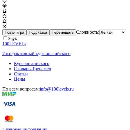
💍
💎
🔮
💍
🔮
💠
Сложность:
Новая игра
Подсказка
Перемешать
Звук
100LEVELs
Интерактивный курс английского
Курс английского
Словарь-Тренажер
Статьи
Цены
По всем вопросам:
info@100levels.ru
Правовая информация