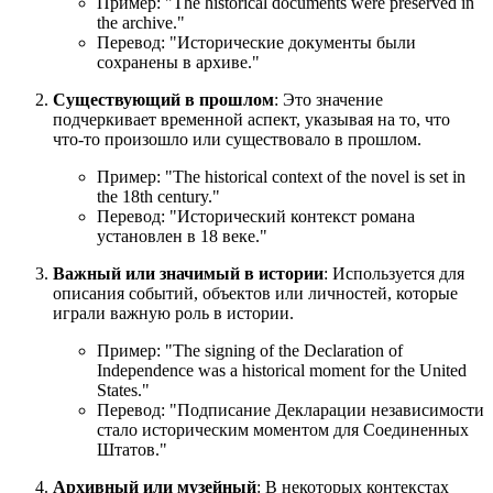
Пример: "
The historical documents were preserved in
the archive.
"
Перевод: "Исторические документы были
сохранены в архиве."
Существующий в прошлом
: Это значение
подчеркивает временной аспект, указывая на то, что
что-то произошло или существовало в прошлом.
Пример: "
The historical context of the novel is set in
the 18th century.
"
Перевод: "Исторический контекст романа
установлен в 18 веке."
Важный или значимый в истории
: Используется для
описания событий, объектов или личностей, которые
играли важную роль в истории.
Пример: "
The signing of the Declaration of
Independence was a historical moment for the United
States.
"
Перевод: "Подписание Декларации независимости
стало историческим моментом для Соединенных
Штатов."
Архивный или музейный
: В некоторых контекстах