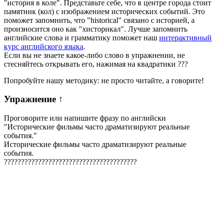
"история в коле". Представьте себе, что в центре города стоит
памятник (кол) с изображением исторических событий. Это
поможет запомнить, что "historical" связано с историей, а
произносится оно как "хисторикал". Лучше запомнить
английские слова и грамматику поможет наш
интерактивный
курс английского языка
.
Если вы не знаете какое-либо слово в упражнении, не
стесняйтесь открывать его, нажимая на квадратики
?
?
?
Попробуйте нашу методику: не просто читайте, а говорите!
Упражнение
↑
Проговорите или напишите фразу по английски
"
Исторические фильмы часто драматизируют реальные
события.
"
Исторические фильмы часто драматизируют реальные
события.
?
?
?
?
?
?
?
?
?
?
?
?
?
?
?
?
?
?
?
?
?
?
?
?
?
?
?
?
?
?
?
?
?
?
?
?
?
?
?