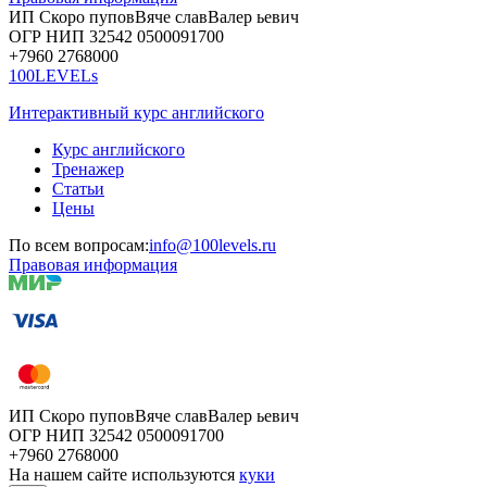
ИП Скоро
пупов
Вяче
слав
Валер
ьевич
ОГР
НИП
32542
05000
91700
+7960
276
8000
100LEVELs
Интерактивный курс английского
Курс английского
Тренажер
Статьи
Цены
По всем вопросам:
info@100levels.ru
Правовая информация
ИП Скоро
пупов
Вяче
слав
Валер
ьевич
ОГР
НИП
32542
05000
91700
+7960
276
8000
На нашем сайте используются
куки