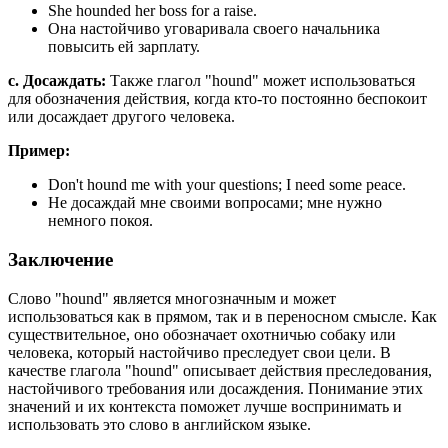
She hounded her boss for a raise.
Она настойчиво уговаривала своего начальника
повысить ей зарплату.
c. Досаждать:
Также глагол "hound" может использоваться
для обозначения действия, когда кто-то постоянно беспокоит
или досаждает другого человека.
Пример:
Don't hound me with your questions; I need some peace.
Не досаждай мне своими вопросами; мне нужно
немного покоя.
Заключение
Слово "hound" является многозначным и может
использоваться как в прямом, так и в переносном смысле. Как
существительное, оно обозначает охотничью собаку или
человека, который настойчиво преследует свои цели. В
качестве глагола "hound" описывает действия преследования,
настойчивого требования или досаждения. Понимание этих
значений и их контекста поможет лучше воспринимать и
использовать это слово в английском языке.