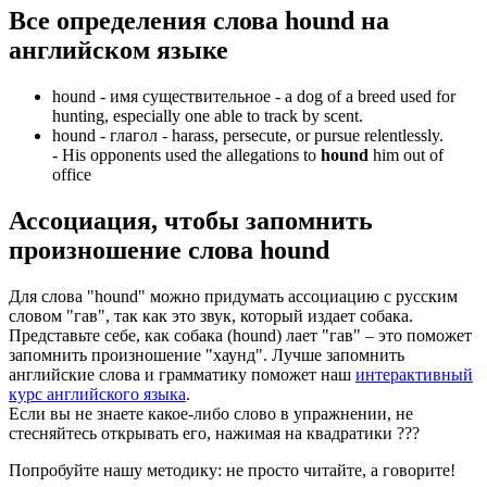
Все определения слова
hound
на
английском языке
hound -
имя существительное
- a dog of a breed used for
hunting, especially one able to track by scent.
hound -
глагол
- harass, persecute, or pursue relentlessly.
-
His opponents used the allegations to
hound
him out of
office
Ассоциация
, чтобы запомнить
произношение слова
hound
Для слова "hound" можно придумать ассоциацию с русским
словом "гав", так как это звук, который издает собака.
Представьте себе, как собака (hound) лает "гав" – это поможет
запомнить произношение "хаунд". Лучше запомнить
английские слова и грамматику поможет наш
интерактивный
курс английского языка
.
Если вы не знаете какое-либо слово в упражнении, не
стесняйтесь открывать его, нажимая на квадратики
?
?
?
Попробуйте нашу методику: не просто читайте, а говорите!