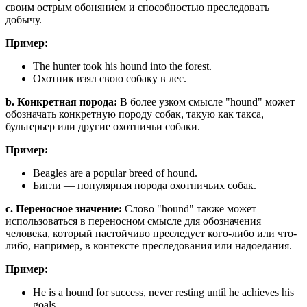
своим острым обонянием и способностью преследовать
добычу.
Пример:
The hunter took his hound into the forest.
Охотник взял свою собаку в лес.
b. Конкретная порода:
В более узком смысле "hound" может
обозначать конкретную породу собак, такую как такса,
бультерьер или другие охотничьи собаки.
Пример:
Beagles are a popular breed of hound.
Бигли — популярная порода охотничьих собак.
c. Переносное значение:
Слово "hound" также может
использоваться в переносном смысле для обозначения
человека, который настойчиво преследует кого-либо или что-
либо, например, в контексте преследования или надоедания.
Пример:
He is a hound for success, never resting until he achieves his
goals.