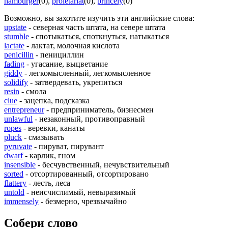
hamburger
(0)
,
proletariat
(0)
,
princely
(0)
Возможно, вы захотите изучить эти английские слова:
upstate
- северная часть штата, на севере штата
stumble
- спотыкаться, споткнуться, натыкаться
lactate
- лактат, молочная кислота
penicillin
- пенициллин
fading
- угасание, выцветание
giddy
- легкомысленный, легкомысленное
solidify
- затвердевать, укрепиться
resin
- смола
clue
- зацепка, подсказка
entrepreneur
- предприниматель, бизнесмен
unlawful
- незаконный, противоправный
ropes
- веревки, канаты
pluck
- смазывать
pyruvate
- пируват, пирувант
dwarf
- карлик, гном
insensible
- бесчувственный, нечувствительный
sorted
- отсортированный, отсортировано
flattery
- лесть, леса
untold
- неисчислимый, невыразимый
immensely
- безмерно, чрезвычайно
Собери слово