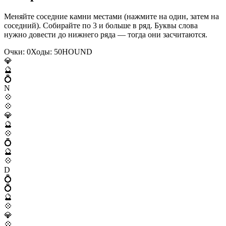
Меняйте соседние камни местами (нажмите на один, затем на
соседний). Собирайте по 3 и больше в ряд. Буквы слова
нужно довести до нижнего ряда — тогда они засчитаются.
Очки:
0
Ходы:
50
H
O
U
N
D
💎
🔮
💍
N
💠
💠
💎
🔮
💠
💍
🔮
💠
D
💍
💍
🔮
💠
💎
💠