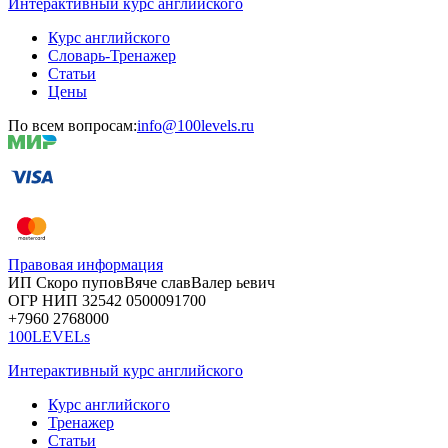
Интерактивный курс английского
Курс английского
Словарь-Тренажер
Статьи
Цены
По всем вопросам:
info@100levels.ru
Правовая информация
ИП Скоро
пупов
Вяче
слав
Валер
ьевич
ОГР
НИП
32542
05000
91700
+7960
276
8000
100LEVELs
Интерактивный курс английского
Курс английского
Тренажер
Статьи