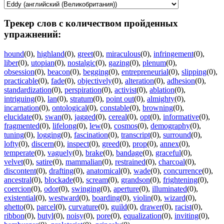
Трекер слов с количеством пройденных
упражнений:
hound
(0)
,
highland
(0)
,
greet
(0)
,
miraculous
(0)
,
infringement
(0)
,
liber
(0)
,
utopian
(0)
,
nostalgic
(0)
,
gazing
(0)
,
plenum
(0)
,
obsession
(0)
,
beacon
(0)
,
begging
(0)
,
entrepreneurial
(0)
,
slipping
(0)
,
practicable
(0)
,
fade
(0)
,
objectively
(0)
,
alteration
(0)
,
adhesion
(0)
,
standardization
(0)
,
perspiration
(0)
,
activist
(0)
,
ablation
(0)
,
intriguing
(0)
,
lan
(0)
,
stratum
(0)
,
point out
(0)
,
almighty
(0)
,
incarnation
(0)
,
ontological
(0)
,
constable
(0)
,
browning
(0)
,
elucidate
(0)
,
swan
(0)
,
jagged
(0)
,
cereal
(0)
,
opt
(0)
,
informative
(0)
,
fragmented
(0)
,
lifelong
(0)
,
lew
(0)
,
cosmos
(0)
,
demography
(0)
,
tuning
(0)
,
logging
(0)
,
fascination
(0)
,
transcript
(0)
,
surround
(0)
,
lofty
(0)
,
discern
(0)
,
inspect
(0)
,
greed
(0)
,
prop
(0)
,
annex
(0)
,
temperate
(0)
,
vaguely
(0)
,
brake
(0)
,
bandage
(0)
,
graceful
(0)
,
velvet
(0)
,
satire
(0)
,
mammalian
(0)
,
restrained
(0)
,
charcoal
(0)
,
discontent
(0)
,
drafting
(0)
,
anatomical
(0)
,
wade
(0)
,
concurrence
(0)
,
ancestral
(0)
,
blockade
(0)
,
scream
(0)
,
grandson
(0)
,
frightening
(0)
,
coercion
(0)
,
odor
(0)
,
swinging
(0)
,
aperture
(0)
,
illuminated
(0)
,
existential
(0)
,
westward
(0)
,
boarding
(0)
,
violin
(0)
,
wizard
(0)
,
ghetto
(0)
,
parcel
(0)
,
curvature
(0)
,
guild
(0)
,
drawer
(0)
,
racist
(0)
,
ribbon
(0)
,
butyl
(0)
,
noisy
(0)
,
pore
(0)
,
equalization
(0)
,
inviting
(0)
,