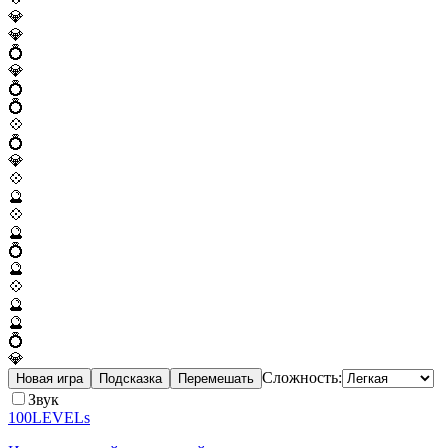
💎
💎
💍
💎
💍
💍
💠
💍
💎
💠
🔮
💠
🔮
💍
🔮
💠
🔮
🔮
💍
💎
Сложность:
Новая игра
Подсказка
Перемешать
Звук
100LEVELs