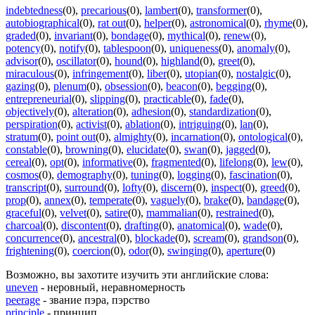
indebtedness
(0)
,
precarious
(0)
,
lambert
(0)
,
transformer
(0)
,
autobiographical
(0)
,
rat out
(0)
,
helper
(0)
,
astronomical
(0)
,
rhyme
(0)
,
graded
(0)
,
invariant
(0)
,
bondage
(0)
,
mythical
(0)
,
renew
(0)
,
potency
(0)
,
notify
(0)
,
tablespoon
(0)
,
uniqueness
(0)
,
anomaly
(0)
,
advisor
(0)
,
oscillator
(0)
,
hound
(0)
,
highland
(0)
,
greet
(0)
,
miraculous
(0)
,
infringement
(0)
,
liber
(0)
,
utopian
(0)
,
nostalgic
(0)
,
gazing
(0)
,
plenum
(0)
,
obsession
(0)
,
beacon
(0)
,
begging
(0)
,
entrepreneurial
(0)
,
slipping
(0)
,
practicable
(0)
,
fade
(0)
,
objectively
(0)
,
alteration
(0)
,
adhesion
(0)
,
standardization
(0)
,
perspiration
(0)
,
activist
(0)
,
ablation
(0)
,
intriguing
(0)
,
lan
(0)
,
stratum
(0)
,
point out
(0)
,
almighty
(0)
,
incarnation
(0)
,
ontological
(0)
,
constable
(0)
,
browning
(0)
,
elucidate
(0)
,
swan
(0)
,
jagged
(0)
,
cereal
(0)
,
opt
(0)
,
informative
(0)
,
fragmented
(0)
,
lifelong
(0)
,
lew
(0)
,
cosmos
(0)
,
demography
(0)
,
tuning
(0)
,
logging
(0)
,
fascination
(0)
,
transcript
(0)
,
surround
(0)
,
lofty
(0)
,
discern
(0)
,
inspect
(0)
,
greed
(0)
,
prop
(0)
,
annex
(0)
,
temperate
(0)
,
vaguely
(0)
,
brake
(0)
,
bandage
(0)
,
graceful
(0)
,
velvet
(0)
,
satire
(0)
,
mammalian
(0)
,
restrained
(0)
,
charcoal
(0)
,
discontent
(0)
,
drafting
(0)
,
anatomical
(0)
,
wade
(0)
,
concurrence
(0)
,
ancestral
(0)
,
blockade
(0)
,
scream
(0)
,
grandson
(0)
,
frightening
(0)
,
coercion
(0)
,
odor
(0)
,
swinging
(0)
,
aperture
(0)
Возможно, вы захотите изучить эти английские слова:
uneven
- неровный, неравномерность
peerage
- звание пэра, пэрство
principle
- принцип