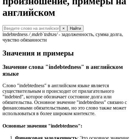
произношение, примеры на
английском
×
Найти
indebtedness
/ˌɪndebˈtɛdnəs/
- задолженность, сумма долга,
чувство обязанности
Значения и примеры
Значение слова "indebtedness" в английском
языке
Слово "indebtedness" в английском языке является
существительным и происходит от прилагательного
"indebted", которое обозначает состояние долга или
обязательства. Основное значение "indebtedness" связано с
финансовыми обязательствами, но это слово также может
использоваться в более широком контексте.
Основные значения "indebtedness":
Финансовая задолженность
: Это основное значение