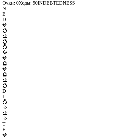
Очки:
0
Ходы:
50
I
N
D
E
B
T
E
D
N
E
S
S
N
E
D
💎
💍
🔮
💍
💍
💎
💎
🔮
💎
🔮
🔮
💍
D
I
💍
💠
🔮
💠
T
E
💎