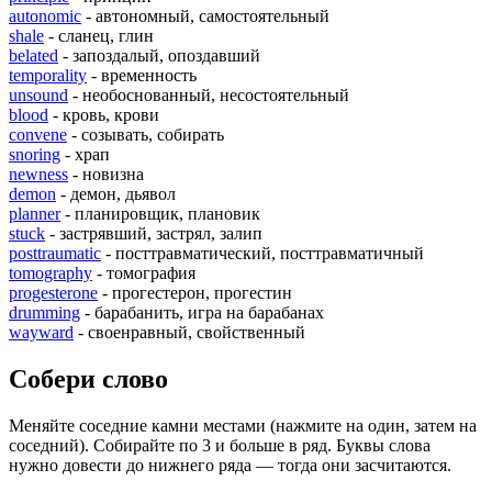
autonomic
- автономный, самостоятельный
shale
- сланец, глин
belated
- запоздалый, опоздавший
temporality
- временность
unsound
- необоснованный, несостоятельный
blood
- кровь, крови
convene
- созывать, собирать
snoring
- храп
newness
- новизна
demon
- демон, дьявол
planner
- планировщик, плановик
stuck
- застрявший, застрял, залип
posttraumatic
- посттравматический, посттравматичный
tomography
- томография
progesterone
- прогестерон, прогестин
drumming
- барабанить, игра на барабанах
wayward
- своенравный, свойственный
Собери слово
Меняйте соседние камни местами (нажмите на один, затем на
соседний). Собирайте по 3 и больше в ряд. Буквы слова
нужно довести до нижнего ряда — тогда они засчитаются.