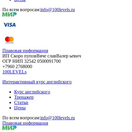
По всем вопросам:
info@100levels.ru
Правовая информация
ИП Скоро
пупов
Вяче
слав
Валер
ьевич
ОГР
НИП
32542
05000
91700
+7960
276
8000
100LEVELs
Интерактивный курс английского
Курс английского
Тренажер
Статьи
Цены
По всем вопросам:
info@100levels.ru
Правовая информация