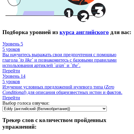
Подборка уровней из
курса английского
для вас:
Уровень 5
5 уроков
Вы научитесь выражать свои предпочтения с помощью
глагола `
to
like
` и познакомитесь с базовыми правилами
использования артиклей `
a
/
an
` и `
the
`.
Перейти
Уровень 14
5 уроков
Изучение условных предложений нулевого типа (
Zero
Conditional
) для описания общеизвестных истин и фактов.
Перейти
Выбор голоса озвучки:
Трекер слов с количеством пройденных
упражнений: