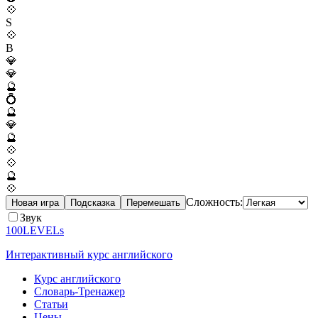
💠
S
💠
B
💎
💎
🔮
💍
🔮
💎
🔮
💠
💠
🔮
💠
Сложность:
Новая игра
Подсказка
Перемешать
Звук
100LEVELs
Интерактивный курс английского
Курс английского
Словарь-Тренажер
Статьи
Цены