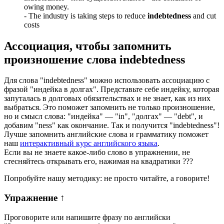
owing money.
-
The industry is taking steps to reduce
indebtedness
and cut
costs
Ассоциация
, чтобы запомнить
произношение слова
indebtedness
Для слова "indebtedness" можно использовать ассоциацию с
фразой "индейка в долгах". Представьте себе индейку, которая
запуталась в долговых обязательствах и не знает, как из них
выбраться. Это поможет запомнить не только произношение,
но и смысл слова: "индейка" — "in", "долгах" — "debt", и
добавим "ness" как окончание. Так и получится "indebtedness"!
Лучше запомнить английские слова и грамматику поможет
наш
интерактивный курс английского языка
.
Если вы не знаете какое-либо слово в упражнении, не
стесняйтесь открывать его, нажимая на квадратики
?
?
?
Попробуйте нашу методику: не просто читайте, а говорите!
Упражнение
↑
Проговорите или напишите фразу по английски