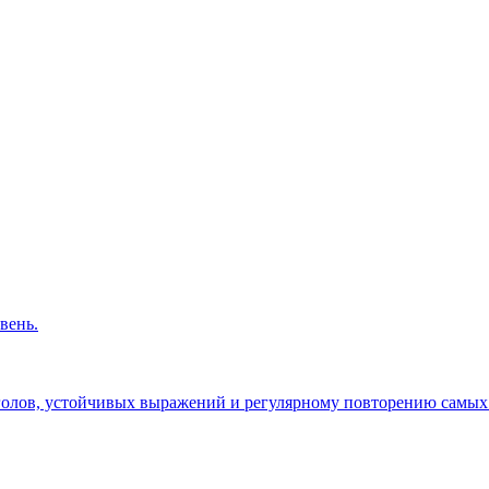
вень.
голов, устойчивых выражений и регулярному повторению самых