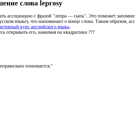
шение слова
leprosy
ать ассоциацию с фразой "лепра — сыпь". Это поможет запомнить
 русском языке), что напоминает о конце слова. Таким образом, а
активный курс английского языка
.
есь открывать его, нажимая на квадратики
?
?
?
неправильно понимается.
"