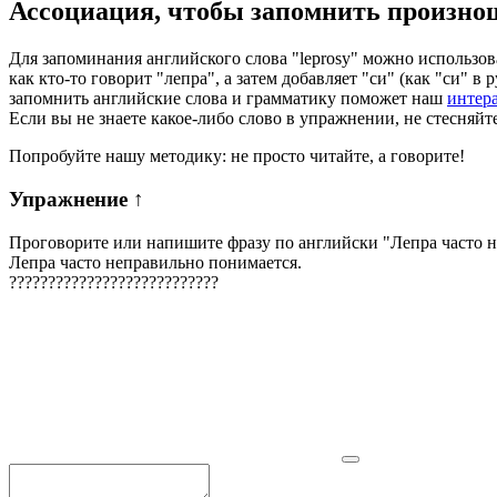
Ассоциация
, чтобы запомнить произно
Для запоминания английского слова "leprosy" можно использов
как кто-то говорит "лепра", а затем добавляет "си" (как "си" в
запомнить английские слова и грамматику поможет наш
интер
Если вы не знаете какое-либо слово в упражнении, не стесняйт
Попробуйте нашу методику: не просто читайте, а говорите!
Упражнение
↑
Проговорите или напишите фразу по английски "
Лепра часто 
Лепра часто неправильно понимается.
?
?
?
?
?
?
?
?
?
?
?
?
?
?
?
?
?
?
?
?
?
?
?
?
?
?
?