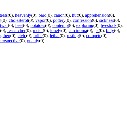
tress
(0)
,
heavenly
(0)
,
bard
(0)
,
canon
(0)
,
hut
(0)
,
apprehension
(0)
,
t
(0)
,
cholesterol
(0)
,
vapor
(0)
,
pottery
(0)
,
confession
(0)
,
sickness
(0)
,
twar
(0)
,
beef
(0)
,
potatoes
(0)
,
contempt
(0)
,
exploring
(0)
,
livestock
(0)
,
(0)
,
researcher
(0)
,
meter
(0)
,
lonely
(0)
,
carcinoma
(0)
,
jet
(0)
,
billy
(0)
,
ngthen
(0)
,
civic
(0)
,
bribe
(0)
,
lethal
(0)
,
resting
(0)
,
compete
(0)
,
prospective
(0)
,
openly
(0)