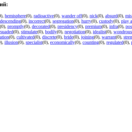
ий:
0)
,
hemisphere
(0)
,
radioactive
(0)
,
wander off
(0)
,
nick
(0)
,
absurd
(0)
,
mis
descending
(0)
,
incorrect
(0)
,
segregation
(0)
,
hurry
(0)
,
custody
(0)
,
play a
(0)
,
promptly
(0)
,
decorated
(0)
,
presidency
(0)
,
premium
(0)
,
infra
(0)
,
pos
rsuaded
(0)
,
stimulate
(0)
,
bodily
(0)
,
negotiation
(0)
,
idealist
(0)
,
wondrous
ration
(0)
,
cultivated
(0)
,
discrete
(0)
,
bride
(0)
,
joining
(0)
,
warrant
(0)
,
stre
0)
,
illusion
(0)
,
specialist
(0)
,
economically
(0)
,
counting
(0)
,
regulated
(0)
,