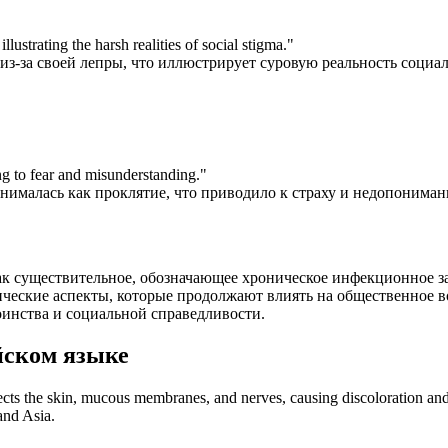
llustrating the harsh realities of social stigma.
"
из-за своей лепры, что иллюстрирует суровую реальность социа
ng to fear and misunderstanding.
"
ималась как проклятие, что приводило к страху и недопониман
как существительное, обозначающее хроническое инфекционное з
ические аспекты, которые продолжают влиять на общественное в
оинства и социальной справедливости.
йском языке
fects the skin, mucous membranes, and nerves, causing discoloration and
and Asia.