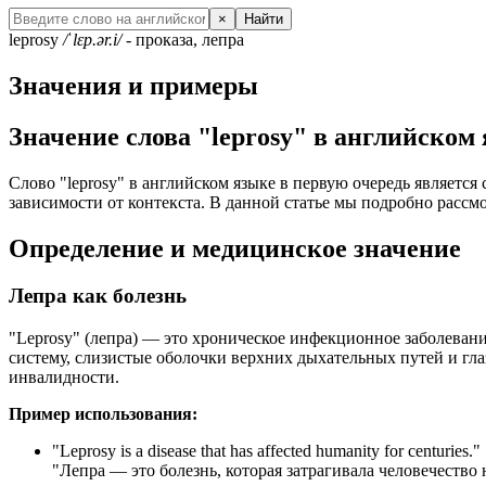
×
Найти
leprosy
/ˈlɛp.ər.i/
- проказа, лепра
Значения и примеры
Значение слова "leprosy" в английском
Слово "leprosy" в английском языке в первую очередь является
зависимости от контекста. В данной статье мы подробно рассмо
Определение и медицинское значение
Лепра как болезнь
"
Leprosy" (лепра) — это хроническое инфекционное заболевани
систему, слизистые оболочки верхних дыхательных путей и гл
инвалидности.
Пример использования:
"
Leprosy is a disease that has affected humanity for centuries.
"
"Лепра — это болезнь, которая затрагивала человечество