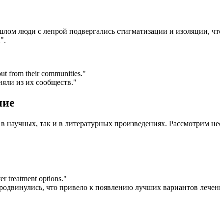
шлом люди с лепрой подвергались стигматизации и изоляции, чт
".
out from their communities.
"
няли из их сообществ."
ние
к в научных, так и в литературных произведениях. Рассмотрим н
er treatment options.
"
родвинулись, что привело к появлению лучших вариантов лечен