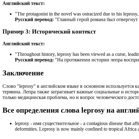
Английский текст:
"
The protagonist in the novel was ostracized due to his leprosy, i
Русский перевод:
"Главный герой романа был отвергнут 
Пример 3: Исторический контекст
Английский текст:
"
Throughout history, leprosy has been viewed as a curse, leadi
Русский перевод:
"На протяжении истории лепра восприн
Заключение
Слово "leprosy" в английском языке в основном используется 
термина. Лепра также затрагивает важные социальные и истор
только медицинская проблема, но и вопрос человеческого дост
Все определения слова
leprosy
на англи
leprosy -
имя существительное
- a contagious disease that af
deformities. Leprosy is now mainly confined to tropical Africa 