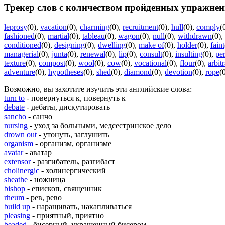
Трекер слов с количеством пройденных упражнен
leprosy
(0)
,
vacation
(0)
,
charming
(0)
,
recruitment
(0)
,
hull
(0)
,
comply
(
fashioned
(0)
,
martial
(0)
,
tableau
(0)
,
wagon
(0)
,
null
(0)
,
withdrawn
(0)
,
conditioned
(0)
,
designing
(0)
,
dwelling
(0)
,
make of
(0)
,
holder
(0)
,
faint
managerial
(0)
,
junta
(0)
,
renewal
(0)
,
lip
(0)
,
consult
(0)
,
insulting
(0)
,
pe
texture
(0)
,
compost
(0)
,
wool
(0)
,
cow
(0)
,
vocational
(0)
,
flour
(0)
,
arbit
adventure
(0)
,
hypotheses
(0)
,
shed
(0)
,
diamond
(0)
,
devotion
(0)
,
rope
(
Возможно, вы захотите изучить эти английские слова:
turn to
- повернуться к, повернуть к
debate
- дебаты, дискутировать
sancho
- санчо
nursing
- уход за больными, медсестринское дело
drown out
- утонуть, заглушить
organism
- организм, организме
avatar
- аватар
extensor
- разгибатель, разгибаст
cholinergic
- холинергический
sheathe
- ножница
bishop
- епископ, священник
rheum
- рев, рево
build up
- наращивать, накапливаться
pleasing
- приятный, приятно
beaded
- бисерный, украшенный бисером