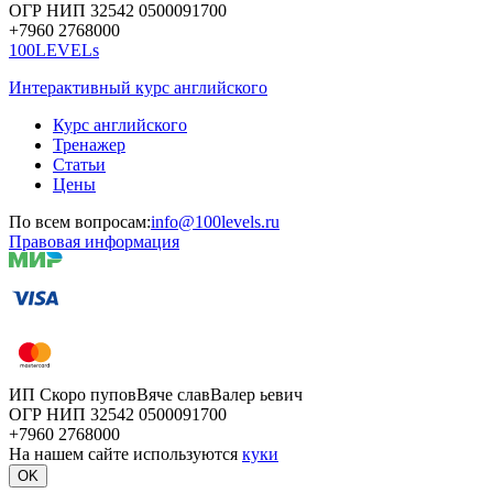
ОГР
НИП
32542
05000
91700
+7960
276
8000
100LEVELs
Интерактивный курс английского
Курс английского
Тренажер
Статьи
Цены
По всем вопросам:
info@100levels.ru
Правовая информация
ИП Скоро
пупов
Вяче
слав
Валер
ьевич
ОГР
НИП
32542
05000
91700
+7960
276
8000
На нашем сайте используются
куки
OK