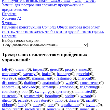
Вы научитесь использовать `
which
`, `
that
`, `
who
`, `
when
`,
`
where
` для построения сложных предложений с
придаточными.
Перейти
Уровень 72
5 уроков
Изучение конструкции
Complex
Object
, которая позволяет
сказать, что кто-то хочет, чтобы кто-то другой что-то сделал.
Перейти
Выбор голоса озвучки:
Трекер слов с количеством пройденных
упражнений:
lofty
(0)
,
discern
(0)
,
inspect
(0)
,
greed
(0)
,
prop
(0)
,
annex
(0)
,
temperate
(0)
,
vaguely
(0)
,
brake
(0)
,
bandage
(0)
,
graceful
(0)
,
velvet
(0)
,
satire
(0)
,
mammalian
(0)
,
restrained
(0)
,
charcoal
(0)
,
discontent
(0)
,
drafting
(0)
,
anatomical
(0)
,
wade
(0)
,
concurrence
(0)
,
ancestral
(0)
,
blockade
(0)
,
scream
(0)
,
grandson
(0)
,
frightening
(0)
,
coercion
(0)
,
odor
(0)
,
swinging
(0)
,
aperture
(0)
,
illuminated
(0)
,
existential
(0)
,
westward
(0)
,
boarding
(0)
,
violin
(0)
,
wizard
(0)
,
ghetto
(0)
,
parcel
(0)
,
curvature
(0)
,
guild
(0)
,
drawer
(0)
,
racist
(0)
,
ribbon
(0)
,
butyl
(0)
,
noisy
(0)
,
pore
(0)
,
equalization
(0)
,
inviting
(0)
,
hamburger
(0)
,
proletariat
(0)
,
princely
(0)
,
choir
(0)
,
impetus
(0)
,