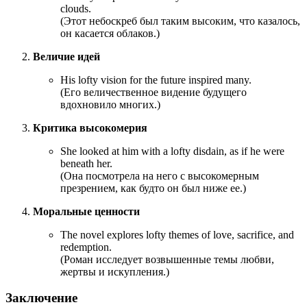
clouds.
(Этот небоскреб был таким высоким, что казалось,
он касается облаков.)
Величие идей
His lofty vision for the future inspired many.
(Его величественное видение будущего
вдохновило многих.)
Критика высокомерия
She looked at him with a lofty disdain, as if he were
beneath her.
(Она посмотрела на него с высокомерным
презрением, как будто он был ниже ее.)
Моральные ценности
The novel explores lofty themes of love, sacrifice, and
redemption.
(Роман исследует возвышенные темы любви,
жертвы и искупления.)
Заключение