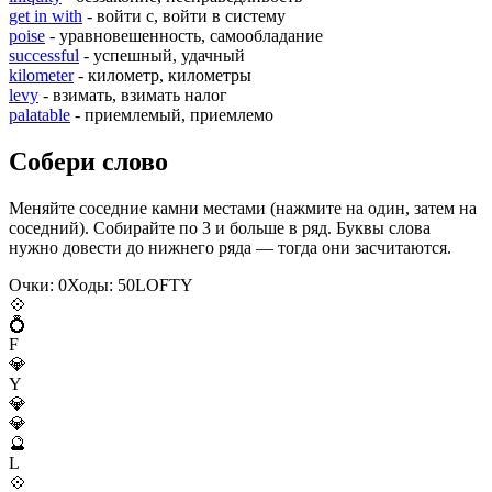
get in with
- войти с, войти в систему
poise
- уравновешенность, самообладание
successful
- успешный, удачный
kilometer
- километр, километры
levy
- взимать, взимать налог
palatable
- приемлемый, приемлемо
Собери слово
Меняйте соседние камни местами (нажмите на один, затем на
соседний). Собирайте по 3 и больше в ряд. Буквы слова
нужно довести до нижнего ряда — тогда они засчитаются.
Очки:
0
Ходы:
50
L
O
F
T
Y
💠
💍
F
💎
Y
💎
💎
🔮
L
💠