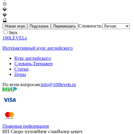
💠
💎
💎
🔮
Сложность:
Новая игра
Подсказка
Перемешать
Звук
100LEVELs
Интерактивный курс английского
Курс английского
Словарь-Тренажер
Статьи
Цены
По всем вопросам:
info@100levels.ru
Правовая информация
ИП Скоро
пупов
Вяче
слав
Валер
ьевич