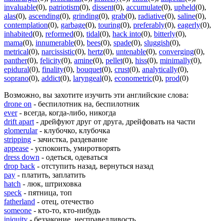
invaluable
(0)
,
patriotism
(0)
,
dissent
(0)
,
accumulate
(0)
,
upheld
(0)
,
alas
(0)
,
ascending
(0)
,
grinding
(0)
,
grab
(0)
,
radiative
(0)
,
saline
(0)
,
contemplation
(0)
,
garbage
(0)
,
touring
(0)
,
preferably
(0)
,
eagerly
(0)
,
inhabited
(0)
,
reformed
(0)
,
tidal
(0)
,
hack into
(0)
,
bitterly
(0)
,
mama
(0)
,
innumerable
(0)
,
bees
(0)
,
spade
(0)
,
sluggish
(0)
,
metrical
(0)
,
narcissistic
(0)
,
hertz
(0)
,
untenable
(0)
,
converging
(0)
,
panther
(0)
,
felicity
(0)
,
amine
(0)
,
pellet
(0)
,
hiss
(0)
,
minimally
(0)
,
epidural
(0)
,
finality
(0)
,
bouquet
(0)
,
crust
(0)
,
analytically
(0)
,
soprano
(0)
,
addict
(0)
,
laryngeal
(0)
,
econometric
(0)
,
prod
(0)
Возможно, вы захотите изучить эти английские слова:
drone on
- беспилотник на, беспилотник
ever
- всегда, когда-либо, никогда
drift apart
- дрейфуют друг от друга, дрейфовать на части
glomerular
- клубочко, клубочка
stripping
- зачистка, раздевание
appease
- успокоить, умиротворять
dress down
- одеться, одеваться
drop back
- отступить назад, вернуться назад
pay
- платить, заплатить
hatch
- люк, штриховка
speck
- пятница, топ
fatherland
- отец, отечество
someone
- кто-то, кто-нибудь
iniquity
- беззаконие, несправедливость