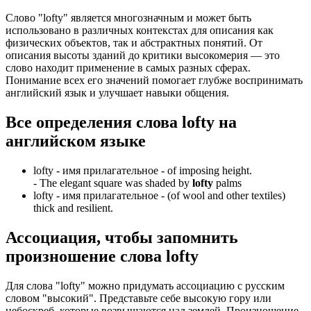
Слово "lofty" является многозначным и может быть
использовано в различных контекстах для описания как
физических объектов, так и абстрактных понятий. От
описания высоты зданий до критики высокомерия — это
слово находит применение в самых разных сферах.
Понимание всех его значений помогает глубже воспринимать
английский язык и улучшает навыки общения.
Все определения слова
lofty
на
английском языке
lofty -
имя прилагательное
- of imposing height.
-
The elegant square was shaded by
lofty
palms
lofty -
имя прилагательное
- (of wool and other textiles)
thick and resilient.
Ассоциация
, чтобы запомнить
произношение слова
lofty
Для слова "lofty" можно придумать ассоциацию с русским
словом "высокий". Представьте себе высокую гору или
небоскреб, которые возвышаются над землей. Произношение