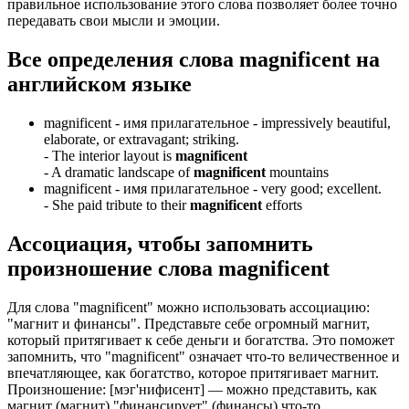
правильное использование этого слова позволяет более точно
передавать свои мысли и эмоции.
Все определения слова
magnificent
на
английском языке
magnificent -
имя прилагательное
- impressively beautiful,
elaborate, or extravagant; striking.
-
The interior layout is
magnificent
-
A dramatic landscape of
magnificent
mountains
magnificent -
имя прилагательное
- very good; excellent.
-
She paid tribute to their
magnificent
efforts
Ассоциация
, чтобы запомнить
произношение слова
magnificent
Для слова "magnificent" можно использовать ассоциацию:
"магнит и финансы". Представьте себе огромный магнит,
который притягивает к себе деньги и богатства. Это поможет
запомнить, что "magnificent" означает что-то величественное и
впечатляющее, как богатство, которое притягивает магнит.
Произношение: [мэг'нифисент] — можно представить, как
магнит (магнит) "финансирует" (финансы) что-то