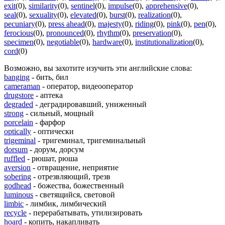
exit
(0)
,
similarity
(0)
,
sentinel
(0)
,
impulse
(0)
,
apprehensive
(0)
,
seal
(0)
,
sexuality
(0)
,
elevated
(0)
,
burst
(0)
,
realization
(0)
,
pecuniary
(0)
,
press ahead
(0)
,
majesty
(0)
,
riding
(0)
,
pink
(0)
,
pen
(0)
,
ferocious
(0)
,
pronounced
(0)
,
rhythm
(0)
,
preservation
(0)
,
specimen
(0)
,
negotiable
(0)
,
hardware
(0)
,
institutionalization
(0)
,
cord
(0)
Возможно, вы захотите изучить эти английские слова:
banging
- бить, бил
cameraman
- оператор, видеооператор
drugstore
- аптека
degraded
- деградировавший, униженный
strong
- сильный, мощный
porcelain
- фарфор
optically
- оптически
trigeminal
- тригеминал, тригеминальный
dorsum
- дорум, дорсум
ruffled
- рюшат, рюша
aversion
- отвращение, неприятие
sobering
- отрезвляющий, трезв
godhead
- божества, божественный
luminous
- светящийся, световой
limbic
- лимбик, лимбический
recycle
- перерабатывать, утилизировать
hoard
- копить, накапливать