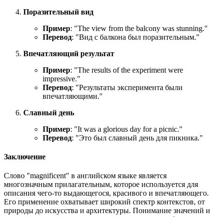
Поразительный вид
Пример
: "
The view from the balcony was stunning.
"
Перевод
: "Вид с балкона был поразительным."
Впечатляющий результат
Пример
: "
The results of the experiment were
impressive.
"
Перевод
: "Результаты эксперимента были
впечатляющими."
Славный день
Пример
: "
It was a glorious day for a picnic.
"
Перевод
: "Это был славный день для пикника."
Заключение
Слово "magnificent" в английском языке является
многозначным прилагательным, которое используется для
описания чего-то выдающегося, красивого и впечатляющего.
Его применение охватывает широкий спектр контекстов, от
природы до искусства и архитектуры. Понимание значений и