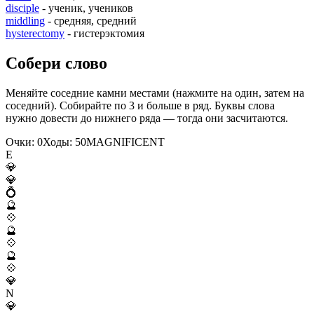
disciple
- ученик, учеников
middling
- средняя, средний
hysterectomy
- гистерэктомия
Собери слово
Меняйте соседние камни местами (нажмите на один, затем на
соседний). Собирайте по 3 и больше в ряд. Буквы слова
нужно довести до нижнего ряда — тогда они засчитаются.
Очки:
0
Ходы:
50
M
A
G
N
I
F
I
C
E
N
T
E
💎
💎
💍
🔮
💠
🔮
💠
🔮
💠
💎
N
💎