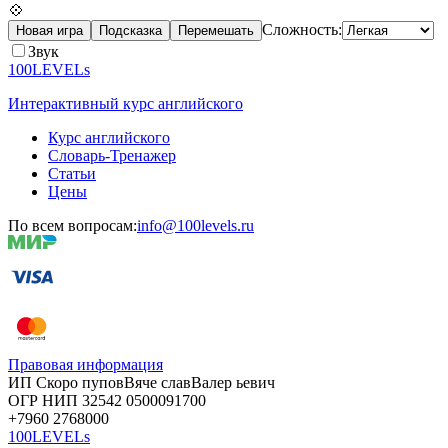
💠
Сложность:
Новая игра
Подсказка
Перемешать
Звук
100LEVELs
Интерактивный курс английского
Курс английского
Словарь-Тренажер
Статьи
Цены
По всем вопросам:
info@100levels.ru
Правовая информация
ИП Скоро
пупов
Вяче
слав
Валер
ьевич
ОГР
НИП
32542
05000
91700
+7960
276
8000
100LEVELs