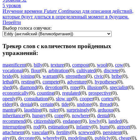
5 уроков
Изучение времени
Future
Continuous
для описания действий,
которые будут длиться в определенный момент в будущем.
Перейти
Выбор голоса озвучки:
Трекер слов с количеством пройденных
упражнений:
magnificent
(0)
,
billy
(0)
,
texture
(0)
,
compost
(0)
,
wool
(0)
,
cow
(0)
,
vocational
(0)
,
flour
(0)
,
arbitration
(0)
,
cultivated
(0)
,
discrete
(0)
,
bride
(0)
,
joining
(0)
,
warrant
(0)
,
strengthen
(0)
,
civic
(0)
,
bribe
(0)
,
lethal
(0)
,
resting
(0)
,
compete
(0)
,
adventure
(0)
,
hypotheses
(0)
,
shed
(0)
,
diamond
(0)
,
devotion
(0)
,
rope
(0)
,
illusion
(0)
,
specialist
(0)
,
economically
(0)
,
counting
(0)
,
regulated
(0)
,
prospective
(0)
,
openly
(0)
,
consultation
(0)
,
slow up
(0)
,
cooper
(0)
,
cortex
(0)
,
elder
(0)
,
denial
(0)
,
certain
(0)
,
tide
(0)
,
undone
(0)
,
thread
(0)
,
mantra
(0)
,
laughing
(0)
,
ruler
(0)
,
surprisingly
(0)
,
arduous
(0)
,
inheritance
(0)
,
hungry
(0)
,
cope
(0)
,
nowhere
(0)
,
dental
(0)
,
recommend
(0)
,
citizenship
(0)
,
endanger
(0)
,
lowly
(0)
,
landed
(0)
,
interrupting
(0)
,
rod
(0)
,
estimation
(0)
,
infantry
(0)
,
burn
(0)
,
airport
(0)
,
attachment
(0)
,
vascular
(0)
,
fertility
(0)
,
screwed
(0)
,
persistent
(0)
,
airy
(0)
,
decorate
(0)
,
whereby
(0)
,
modeling
(0)
,
publicly
(0)
,
cheap
(0)
,