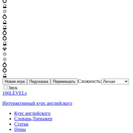
💍
🔮
💠
💍
🔮
🔮
💍
💍
🔮
💎
💠
💠
💍
💍
🔮
Сложность:
Новая игра
Подсказка
Перемешать
Звук
100LEVELs
Интерактивный курс английского
Курс английского
Словарь-Тренажер
Статьи
Цены