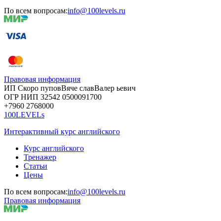
По всем вопросам:
info@100levels.ru
Правовая информация
ИП Скоро
пупов
Вяче
слав
Валер
ьевич
ОГР
НИП
32542
05000
91700
+7960
276
8000
100LEVELs
Интерактивный курс английского
Курс английского
Тренажер
Статьи
Цены
По всем вопросам:
info@100levels.ru
Правовая информация