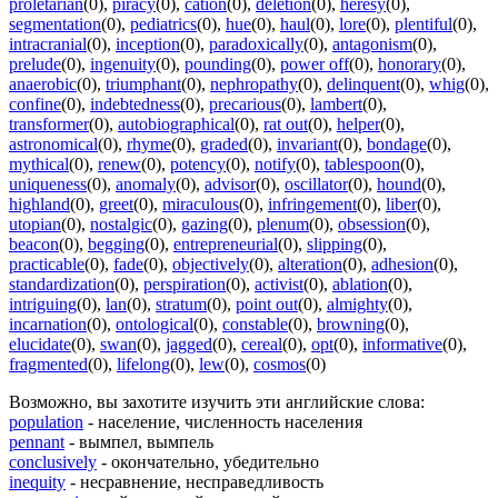
proletarian
(0)
,
piracy
(0)
,
cation
(0)
,
deletion
(0)
,
heresy
(0)
,
segmentation
(0)
,
pediatrics
(0)
,
hue
(0)
,
haul
(0)
,
lore
(0)
,
plentiful
(0)
,
intracranial
(0)
,
inception
(0)
,
paradoxically
(0)
,
antagonism
(0)
,
prelude
(0)
,
ingenuity
(0)
,
pounding
(0)
,
power off
(0)
,
honorary
(0)
,
anaerobic
(0)
,
triumphant
(0)
,
nephropathy
(0)
,
delinquent
(0)
,
whig
(0)
,
confine
(0)
,
indebtedness
(0)
,
precarious
(0)
,
lambert
(0)
,
transformer
(0)
,
autobiographical
(0)
,
rat out
(0)
,
helper
(0)
,
astronomical
(0)
,
rhyme
(0)
,
graded
(0)
,
invariant
(0)
,
bondage
(0)
,
mythical
(0)
,
renew
(0)
,
potency
(0)
,
notify
(0)
,
tablespoon
(0)
,
uniqueness
(0)
,
anomaly
(0)
,
advisor
(0)
,
oscillator
(0)
,
hound
(0)
,
highland
(0)
,
greet
(0)
,
miraculous
(0)
,
infringement
(0)
,
liber
(0)
,
utopian
(0)
,
nostalgic
(0)
,
gazing
(0)
,
plenum
(0)
,
obsession
(0)
,
beacon
(0)
,
begging
(0)
,
entrepreneurial
(0)
,
slipping
(0)
,
practicable
(0)
,
fade
(0)
,
objectively
(0)
,
alteration
(0)
,
adhesion
(0)
,
standardization
(0)
,
perspiration
(0)
,
activist
(0)
,
ablation
(0)
,
intriguing
(0)
,
lan
(0)
,
stratum
(0)
,
point out
(0)
,
almighty
(0)
,
incarnation
(0)
,
ontological
(0)
,
constable
(0)
,
browning
(0)
,
elucidate
(0)
,
swan
(0)
,
jagged
(0)
,
cereal
(0)
,
opt
(0)
,
informative
(0)
,
fragmented
(0)
,
lifelong
(0)
,
lew
(0)
,
cosmos
(0)
Возможно, вы захотите изучить эти английские слова:
population
- население, численность населения
pennant
- вымпел, вымпель
conclusively
- окончательно, убедительно
inequity
- несравнение, несправедливость