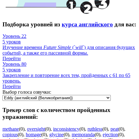
Подборка уровней из
курса английского
для вас:
Уровень 22
5 уроков
Изучение времени
Future
Simple
(`
will
`) для описания будущих
событий, а также его пассивной формы.
Перейти
Уровень 80
5 уроков
Закрепление и повторение всех тем, пройденных с 61 по 65
уровень.
Перейти
Выбор голоса озвучки:
Трекер слов с количеством пройденных
упражнений:
methane
(0)
,
oversight
(0)
,
inconsistency
(0)
,
ruthless
(0)
,
peat
(0)
,
copious
(0)
,
homage
(0)
,
glycine
(0)
,
memoranda
(0)
,
ejection
(0)
,