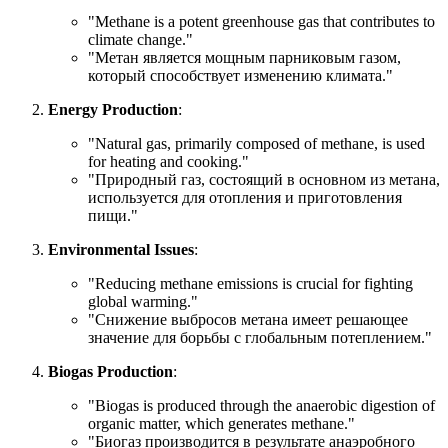
"
Methane is a potent greenhouse gas that contributes to
climate change.
"
"Метан является мощным парниковым газом,
который способствует изменению климата."
Energy Production
:
"
Natural gas, primarily composed of methane, is used
for heating and cooking.
"
"Природный газ, состоящий в основном из метана,
используется для отопления и приготовления
пищи."
Environmental Issues
:
"
Reducing methane emissions is crucial for fighting
global warming.
"
"Снижение выбросов метана имеет решающее
значение для борьбы с глобальным потеплением."
Biogas Production
:
"
Biogas is produced through the anaerobic digestion of
organic matter, which generates methane.
"
"Биогаз производится в результате анаэробного