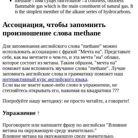
methane -
имя существительное
- a colorless, odorless
flammable gas which is the main constituent of natural gas. It
is the simplest member of the alkane series of hydrocarbons.
Ассоциация
, чтобы запомнить
произношение слова
methane
Для запоминания английского слова "methane" можно
использовать ассоциацию с фразой "Мечта на". Представьте
себе, как вы мечтаете о чем-то, и эта мечта "на" облаке,
которое состоит из метана. Таким образом, "мечта на"
поможет вам вспомнить звучание слова "methane". Лучше
запомнить английские слова и грамматику поможет наш
интерактивный курс английского языка
.
Если вы не знаете какое-либо слово в упражнении, не
стесняйтесь открывать его, нажимая на квадратики
?
?
?
Попробуйте нашу методику: не просто читайте, а говорите!
Упражнение
↑
Проговорите или напишите фразу по английски "
Влияние
метана на окружающую среду значительно.
"
Влияние метана на окружающую среду значительно.