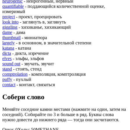
neurogenic
- нейрогенный, нервный
quantifiable
- поддающийся количественной оценке,
измеримый
project
- проект, проецировать
look into
- заглянуть в, заглянуть
giggling
- хихиканье, хихикающий
dame
- дама
thumbnail
- миниатюра
largely
- в основном, в значительной степени
katana
- катана
dicta
- дикта, изречение
elves
- эльфы, эльфов
sound out
- звучать, звучит
stand
- стоять, стенд
comptrolation
- комполяция, комптроляция
puffy
- пухлый
contact
- контакт, связаться
Собери слово
Меняйте соседние камни местами (нажмите на один, затем на
соседний). Собирайте по 3 и больше в ряд. Буквы слова
нужно довести до нижнего ряда — тогда они засчитаются.
Очки:
0
Ходы:
50
M
E
T
H
A
N
E