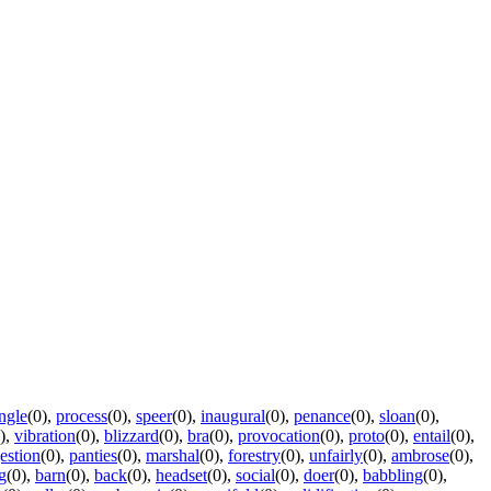
ingle
(0)
,
process
(0)
,
speer
(0)
,
inaugural
(0)
,
penance
(0)
,
sloan
(0)
,
)
,
vibration
(0)
,
blizzard
(0)
,
bra
(0)
,
provocation
(0)
,
proto
(0)
,
entail
(0)
,
estion
(0)
,
panties
(0)
,
marshal
(0)
,
forestry
(0)
,
unfairly
(0)
,
ambrose
(0)
,
g
(0)
,
barn
(0)
,
back
(0)
,
headset
(0)
,
social
(0)
,
doer
(0)
,
babbling
(0)
,