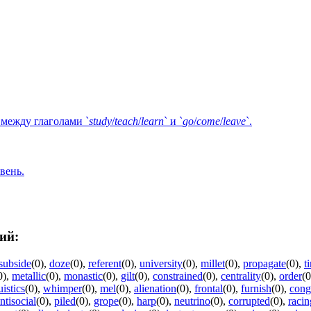
между глаголами `
study
/
teach
/
learn
` и `
go
/
come
/
leave
`.
вень.
ий:
subside
(0)
,
doze
(0)
,
referent
(0)
,
university
(0)
,
millet
(0)
,
propagate
(0)
,
t
0)
,
metallic
(0)
,
monastic
(0)
,
gilt
(0)
,
constrained
(0)
,
centrality
(0)
,
order
(0
uistics
(0)
,
whimper
(0)
,
mel
(0)
,
alienation
(0)
,
frontal
(0)
,
furnish
(0)
,
cong
ntisocial
(0)
,
piled
(0)
,
grope
(0)
,
harp
(0)
,
neutrino
(0)
,
corrupted
(0)
,
racin