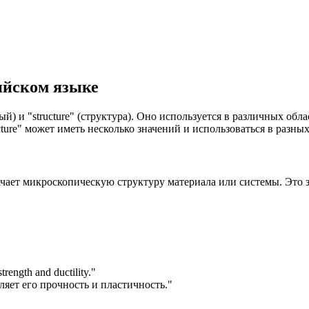
лийском языке
лый) и "structure" (структура). Оно используется в различных об
cture" может иметь несколько значений и использоваться в разных
значает микроскопическую структуру материала или системы. Это 
trength and ductility.
"
ляет его прочность и пластичность."