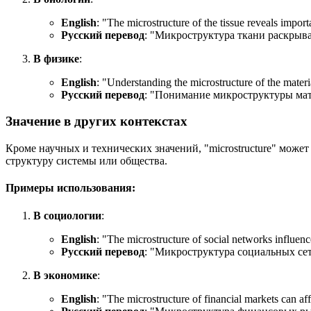
English
: "
The microstructure of the tissue reveals import
Русский перевод
: "Микроструктура ткани раскрыв
В физике
:
English
: "
Understanding the microstructure of the material
Русский перевод
: "Понимание микроструктуры мат
Значение в других контекстах
Кроме научных и технических значений, "microstructure" може
структуру системы или общества.
Примеры использования:
В социологии
:
English
: "
The microstructure of social networks influenc
Русский перевод
: "Микроструктура социальных се
В экономике
:
English
: "
The microstructure of financial markets can affe