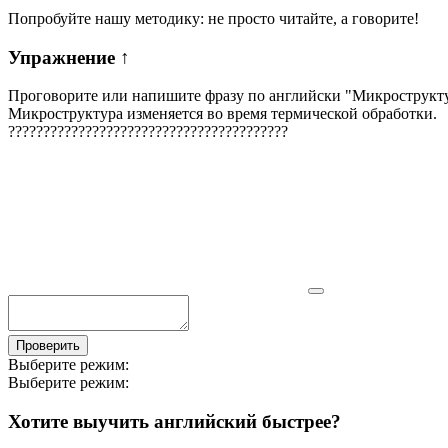
Попробуйте нашу методику: не просто читайте, а говорите!
Упражнение
↑
Проговорите или напишите фразу по английски "
Микрострукту
Микроструктура изменяется во время термической обработки.
?
?
?
?
?
?
?
?
?
?
?
?
?
?
?
?
?
?
?
?
?
?
?
?
?
?
?
?
?
?
?
?
?
?
?
?
?
?
?
?
Проверить
Выберите режим:
Выберите режим:
Хотите выучить английский быстрее?