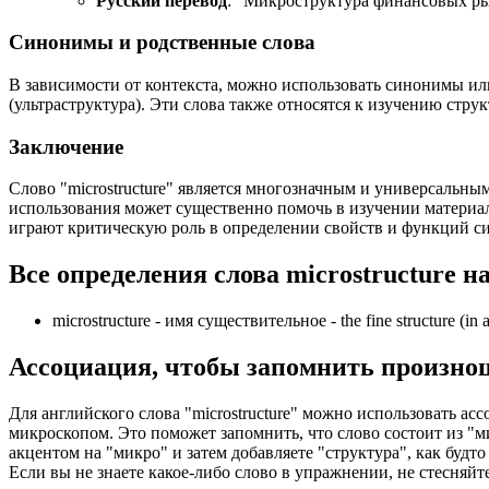
Русский перевод
: "Микроструктура финансовых ры
Синонимы и родственные слова
В зависимости от контекста, можно использовать синонимы или ро
(ультраструктура). Эти слова также относятся к изучению стр
Заключение
Слово "microstructure" является многозначным и универсальны
использования может существенно помочь в изучении материал
играют критическую роль в определении свойств и функций сис
Все определения слова
microstructure
на
microstructure -
имя существительное
- the fine structure (i
Ассоциация
, чтобы запомнить произно
Для английского слова "microstructure" можно использовать а
микроскопом. Это поможет запомнить, что слово состоит из "м
акцентом на "микро" и затем добавляете "структура", как буд
Если вы не знаете какое-либо слово в упражнении, не стесняйт