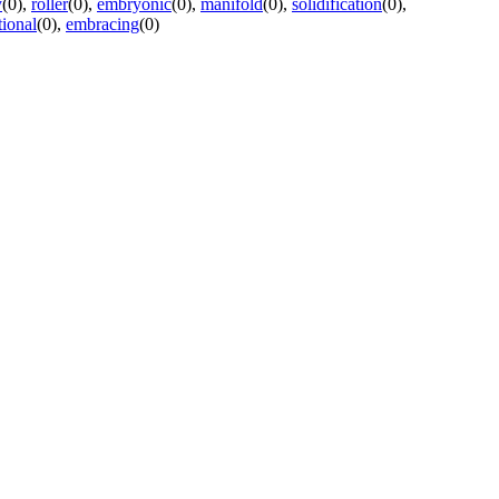
y
(0)
,
roller
(0)
,
embryonic
(0)
,
manifold
(0)
,
solidification
(0)
,
tional
(0)
,
embracing
(0)