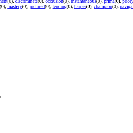
nent
(0)
,
discriminate
(0)
,
occlusion
(0)
,
instantaneous
(0)
,
prima
(0)
,
prior
(0)
,
mastery
(0)
,
pictured
(0)
,
tending
(0)
,
harper
(0)
,
champion
(0)
,
naviga
а