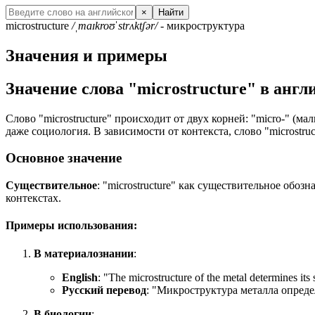
×
Найти
microstructure
/ˌmaɪkroʊˈstrʌktʃər/
- микроструктура
Значения и примеры
Значение слова "microstructure" в анг
Слово "microstructure" происходит от двух корней: "micro-" (ма
даже социология. В зависимости от контекста, слово "microstru
Основное значение
Существительное
: "microstructure" как существительное обо
контекстах.
Примеры использования:
В материалознании
:
English
: "
The microstructure of the metal determines its s
Русский перевод
: "Микроструктура металла опреде
В биологии
: