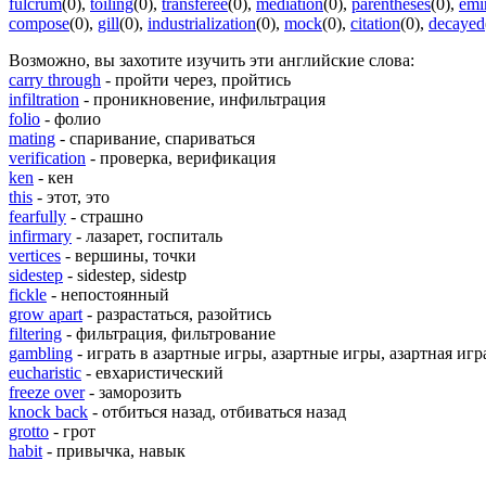
fulcrum
(0)
,
toiling
(0)
,
transferee
(0)
,
mediation
(0)
,
parentheses
(0)
,
emi
compose
(0)
,
gill
(0)
,
industrialization
(0)
,
mock
(0)
,
citation
(0)
,
decayed
Возможно, вы захотите изучить эти английские слова:
carry through
- пройти через, пройтись
infiltration
- проникновение, инфильтрация
folio
- фолио
mating
- спаривание, спариваться
verification
- проверка, верификация
ken
- кен
this
- этот, это
fearfully
- страшно
infirmary
- лазарет, госпиталь
vertices
- вершины, точки
sidestep
- sidestep, sidestp
fickle
- непостоянный
grow apart
- разрастаться, разойтись
filtering
- фильтрация, фильтрование
gambling
- играть в азартные игры, азартные игры, азартная игр
eucharistic
- евхаристический
freeze over
- заморозить
knock back
- отбиться назад, отбиваться назад
grotto
- грот
habit
- привычка, навык