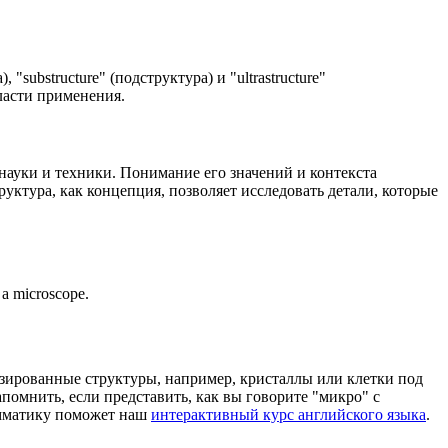
substructure" (подструктура) и "ultrastructure"
бласти применения.
науки и техники. Понимание его значений и контекста
ктура, как концепция, позволяет исследовать детали, которые
h a microscope.
лизированные структуры, например, кристаллы или клетки под
помнить, если представить, как вы говорите "микро" с
рамматику поможет наш
интерактивный курс английского языка
.