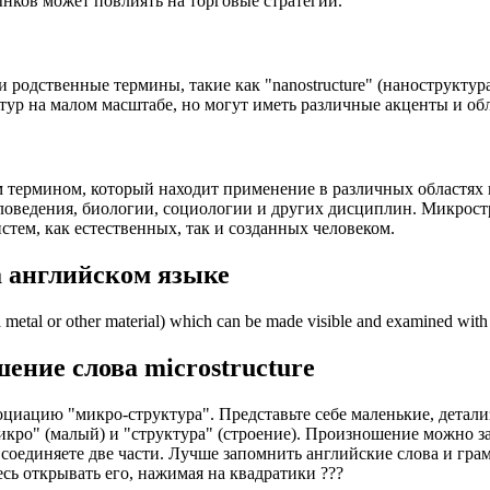
нков может повлиять на торговые стратегии."
дственные термины, такие как "nanostructure" (наноструктура), "
уктур на малом масштабе, но могут иметь различные акценты и о
м термином, который находит применение в различных областях 
оведения, биологии, социологии и других дисциплин. Микростру
тем, как естественных, так и созданных человеком.
 английском языке
n a metal or other material) which can be made visible and examined wit
шение слова
microstructure
ссоциацию "микро-структура". Представьте себе маленькие, дета
икро" (малый) и "структура" (строение). Произношение можно за
то соединяете две части. Лучше запомнить английские слова и г
есь открывать его, нажимая на квадратики
?
?
?