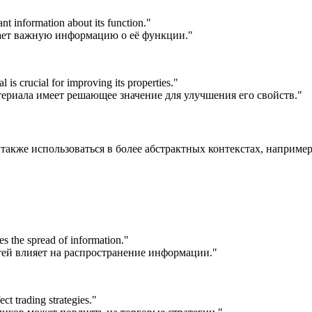
ant information about its function.
"
ает важную информацию о её функции."
 is crucial for improving its properties.
"
ериала имеет решающее значение для улучшения его свойств."
т также использоваться в более абстрактных контекстах, наприм
es the spread of information.
"
тей влияет на распространение информации."
ct trading strategies.
"