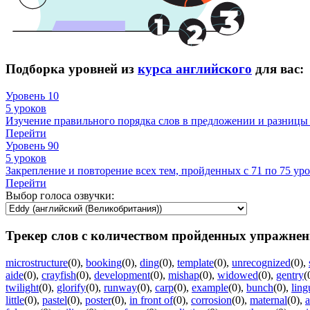
Подборка уровней из
курса английского
для вас:
Уровень 10
5 уроков
Изучение правильного порядка слов в предложении и разницы 
Перейти
Уровень 90
5 уроков
Закрепление и повторение всех тем, пройденных с 71 по 75 уро
Перейти
Выбор голоса озвучки:
Трекер слов с количеством пройденных упражнен
microstructure
(0)
,
booking
(0)
,
ding
(0)
,
template
(0)
,
unrecognized
(0)
,
aide
(0)
,
crayfish
(0)
,
development
(0)
,
mishap
(0)
,
widowed
(0)
,
gentry
(
twilight
(0)
,
glorify
(0)
,
runway
(0)
,
carp
(0)
,
example
(0)
,
bunch
(0)
,
ling
little
(0)
,
pastel
(0)
,
poster
(0)
,
in front of
(0)
,
corrosion
(0)
,
maternal
(0)
,
a