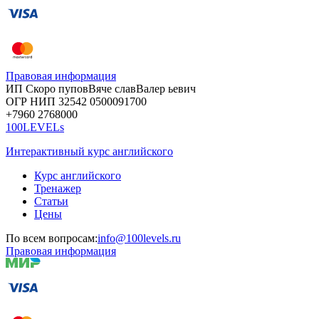
Правовая информация
ИП Скоро
пупов
Вяче
слав
Валер
ьевич
ОГР
НИП
32542
05000
91700
+7960
276
8000
100LEVELs
Интерактивный курс английского
Курс английского
Тренажер
Статьи
Цены
По всем вопросам:
info@100levels.ru
Правовая информация