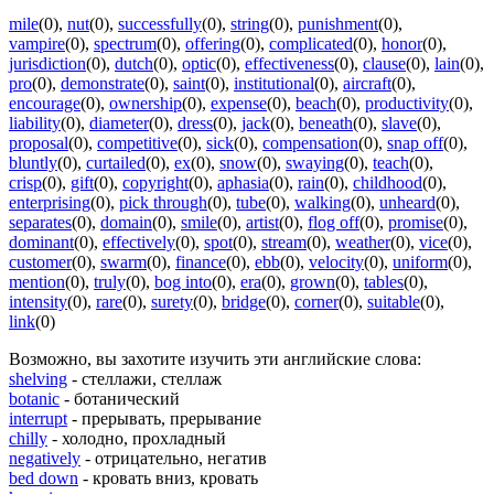
mile
(0)
,
nut
(0)
,
successfully
(0)
,
string
(0)
,
punishment
(0)
,
vampire
(0)
,
spectrum
(0)
,
offering
(0)
,
complicated
(0)
,
honor
(0)
,
jurisdiction
(0)
,
dutch
(0)
,
optic
(0)
,
effectiveness
(0)
,
clause
(0)
,
lain
(0)
,
pro
(0)
,
demonstrate
(0)
,
saint
(0)
,
institutional
(0)
,
aircraft
(0)
,
encourage
(0)
,
ownership
(0)
,
expense
(0)
,
beach
(0)
,
productivity
(0)
,
liability
(0)
,
diameter
(0)
,
dress
(0)
,
jack
(0)
,
beneath
(0)
,
slave
(0)
,
proposal
(0)
,
competitive
(0)
,
sick
(0)
,
compensation
(0)
,
snap off
(0)
,
bluntly
(0)
,
curtailed
(0)
,
ex
(0)
,
snow
(0)
,
swaying
(0)
,
teach
(0)
,
crisp
(0)
,
gift
(0)
,
copyright
(0)
,
aphasia
(0)
,
rain
(0)
,
childhood
(0)
,
enterprising
(0)
,
pick through
(0)
,
tube
(0)
,
walking
(0)
,
unheard
(0)
,
separates
(0)
,
domain
(0)
,
smile
(0)
,
artist
(0)
,
flog off
(0)
,
promise
(0)
,
dominant
(0)
,
effectively
(0)
,
spot
(0)
,
stream
(0)
,
weather
(0)
,
vice
(0)
,
customer
(0)
,
swarm
(0)
,
finance
(0)
,
ebb
(0)
,
velocity
(0)
,
uniform
(0)
,
mention
(0)
,
truly
(0)
,
bog into
(0)
,
era
(0)
,
grown
(0)
,
tables
(0)
,
intensity
(0)
,
rare
(0)
,
surety
(0)
,
bridge
(0)
,
corner
(0)
,
suitable
(0)
,
link
(0)
Возможно, вы захотите изучить эти английские слова:
shelving
- стеллажи, стеллаж
botanic
- ботанический
interrupt
- прерывать, прерывание
chilly
- холодно, прохладный
negatively
- отрицательно, негатив
bed down
- кровать вниз, кровать