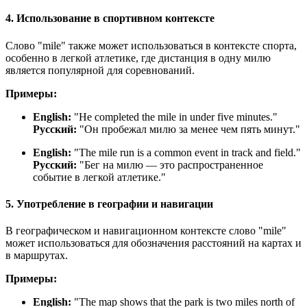
4. Использование в спортивном контексте
Слово "mile" также может использоваться в контексте спорта,
особенно в легкой атлетике, где дистанция в одну милю
является популярной для соревнований.
Примеры:
English:
"
He completed the mile in under five minutes.
"
Русский:
"Он пробежал милю за менее чем пять минут."
English:
"
The mile run is a common event in track and field.
"
Русский:
"Бег на милю — это распространенное
событие в легкой атлетике."
5. Употребление в географии и навигации
В географическом и навигационном контексте слово "mile"
может использоваться для обозначения расстояний на картах и
в маршрутах.
Примеры:
English:
"
The map shows that the park is two miles north of