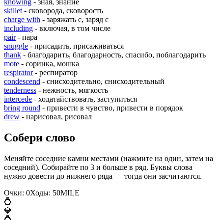
knowing
- зная, знание
skillet
- сковорода, сковорость
charge with
- заряжать с, заряд с
including
- включая, в том числе
pair
- пара
snuggle
- присадить, присаживаться
thank
- благодарить, благодарность, спасибо, поблагодарить
mote
- соринка, мошка
respirator
- респиратор
condescend
- снисходительно, снисходительный
tenderness
- нежность, мягкость
intercede
- ходатайствовать, заступиться
bring round
- привести в чувство, привести в порядок
drew
- нарисовал, рисовал
Собери слово
Меняйте соседние камни местами (нажмите на один, затем на
соседний). Собирайте по 3 и больше в ряд. Буквы слова
нужно довести до нижнего ряда — тогда они засчитаются.
Очки:
0
Ходы:
50
M
I
L
E
💍
💎
💍