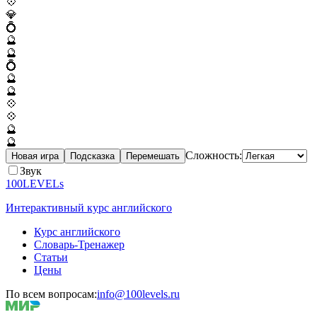
💠
💎
💍
🔮
🔮
💍
🔮
🔮
💠
💠
🔮
🔮
Сложность:
Новая игра
Подсказка
Перемешать
Звук
100LEVELs
Интерактивный курс английского
Курс английского
Словарь-Тренажер
Статьи
Цены
По всем вопросам:
info@100levels.ru