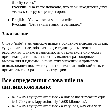
the city center.
"
Русский:
"На карте показано, что парк находится в двух
милях к северу от центра города."
English:
"
You will see a sign in a mile.
"
Русский:
"Вы увидите знак через милю."
Заключение
Слово "mile" в английском языке в основном используется как
существительное, обозначающее единицу измерения
расстояния. Однако в зависимости от контекста оно может
принимать различные значения, включая разговорные
выражения и идиомы. Знание этих значений и примеров
использования поможет лучше понимать английский язык и
применять его в различных ситуациях.
Все определения слова
mile
на
английском языке
mile -
имя существительное
- a unit of linear measure equal
to 1,760 yards (approximately 1.609 kilometres).
mile -
имя существительное
- a very long way or a very