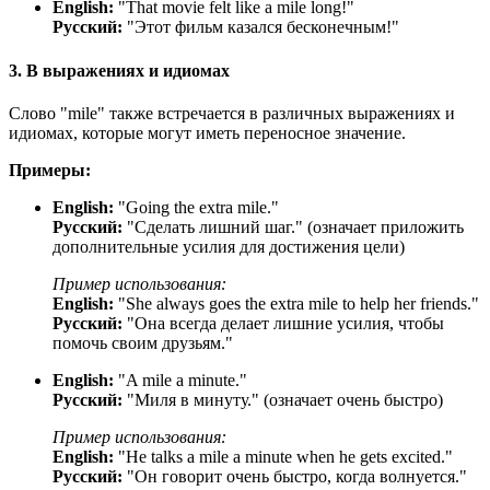
English:
"
That movie felt like a mile long!
"
Русский:
"Этот фильм казался бесконечным!"
3. В выражениях и идиомах
Слово "mile" также встречается в различных выражениях и
идиомах, которые могут иметь переносное значение.
Примеры:
English:
"
Going the extra mile.
"
Русский:
"Сделать лишний шаг." (означает приложить
дополнительные усилия для достижения цели)
Пример использования:
English:
"
She always goes the extra mile to help her friends.
"
Русский:
"Она всегда делает лишние усилия, чтобы
помочь своим друзьям."
English:
"
A mile a minute.
"
Русский:
"Миля в минуту." (означает очень быстро)
Пример использования:
English:
"
He talks a mile a minute when he gets excited.
"
Русский:
"Он говорит очень быстро, когда волнуется."