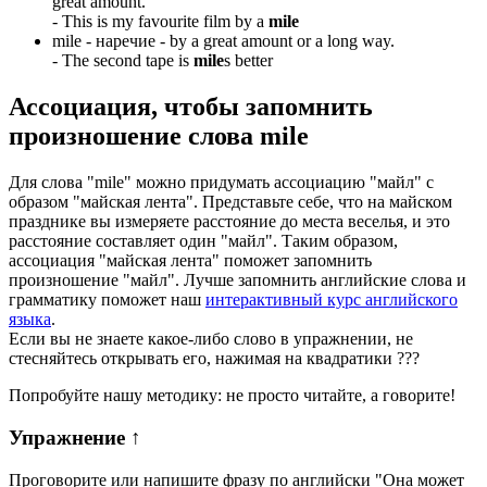
great amount.
-
This is my favourite film by a
mile
mile -
наречие
- by a great amount or a long way.
-
The second tape is
mile
s better
Ассоциация
, чтобы запомнить
произношение слова
mile
Для слова "mile" можно придумать ассоциацию "майл" с
образом "майская лента". Представьте себе, что на майском
празднике вы измеряете расстояние до места веселья, и это
расстояние составляет один "майл". Таким образом,
ассоциация "майская лента" поможет запомнить
произношение "майл". Лучше запомнить английские слова и
грамматику поможет наш
интерактивный курс английского
языка
.
Если вы не знаете какое-либо слово в упражнении, не
стесняйтесь открывать его, нажимая на квадратики
?
?
?
Попробуйте нашу методику: не просто читайте, а говорите!
Упражнение
↑
Проговорите или напишите фразу по английски "
Она может