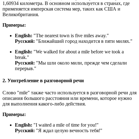
1,60934 километра. В основном используется в странах, где
применяется имперская система мер, таких как США и
Великобритания.
Примеры:
English:
"
The nearest town is five miles away.
"
Русский:
"Ближайший город находится в пяти милях."
English:
"
We walked for about a mile before we took a
break.
"
Русский:
"Мы шли около мили, прежде чем сделали
перерыв."
2. Употребление в разговорной речи
Слово "mile" также часто используется в разговорной речи для
описания большого расстояния или времени, которое нужно
для выполнения какого-либо действия.
Примеры:
English:
"
I waited a mile of time for you!
"
Русский:
"Я ждал целую вечность тебя!"