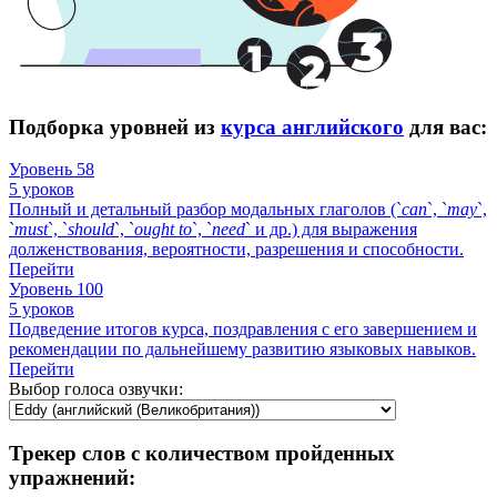
Подборка уровней из
курса английского
для вас:
Уровень 58
5 уроков
Полный и детальный разбор модальных глаголов (`
can
`, `
may
`,
`
must
`, `
should
`, `
ought
to
`, `
need
` и др.) для выражения
долженствования, вероятности, разрешения и способности.
Перейти
Уровень 100
5 уроков
Подведение итогов курса, поздравления с его завершением и
рекомендации по дальнейшему развитию языковых навыков.
Перейти
Выбор голоса озвучки:
Трекер слов с количеством пройденных
упражнений: