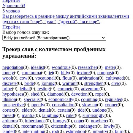
Перейти
Уровень 63
5 уроков
Вы разберетесь в разнице между английскими эквивалентами
русских слов "еще", "уже", "другой", "все еще".
Перейти
Выбор голоса озвучки:
Трекер слов с количеством пройденных
упражнений:
negotiation
(0)
,
idealist
(0)
,
wondrous
(0)
,
researcher
(0)
,
meter
(0)
,
lonely
(0)
,
carcinoma
(0)
,
jet
(0)
,
billy
(0)
,
texture
(0)
,
compost
(0)
,
wool
(0)
,
cow
(0)
,
vocational
(0)
,
flour
(0)
,
arbitration
(0)
,
cultivated
(0)
,
discrete
(0)
,
bride
(0)
,
joining
(0)
,
warrant
(0)
,
strengthen
(0)
,
civic
(0)
,
bribe
(0)
,
lethal
(0)
,
resting
(0)
,
compete
(0)
,
adventure
(0)
,
hypotheses
(0)
,
shed
(0)
,
diamond
(0)
,
devotion
(0)
,
rope
(0)
,
illusion
(0)
,
specialist
(0)
,
economically
(0)
,
counting
(0)
,
regulated
(0)
,
prospective
(0)
,
openly
(0)
,
consultation
(0)
,
slow up
(0)
,
cooper
(0)
,
cortex
(0)
,
elder
(0)
,
denial
(0)
,
certain
(0)
,
tide
(0)
,
undone
(0)
,
thread
(0)
,
mantra
(0)
,
laughing
(0)
,
ruler
(0)
,
surprisingly
(0)
,
arduous
(0)
,
inheritance
(0)
,
hungry
(0)
,
cope
(0)
,
nowhere
(0)
,
dental
(0)
,
recommend
(0)
,
citizenship
(0)
,
endanger
(0)
,
lowly
(0)
,
landed
(0)
,
interrupting
(0)
,
rod
(0)
,
estimation
(0)
,
infantry
(0)
,
burn
(0)
,