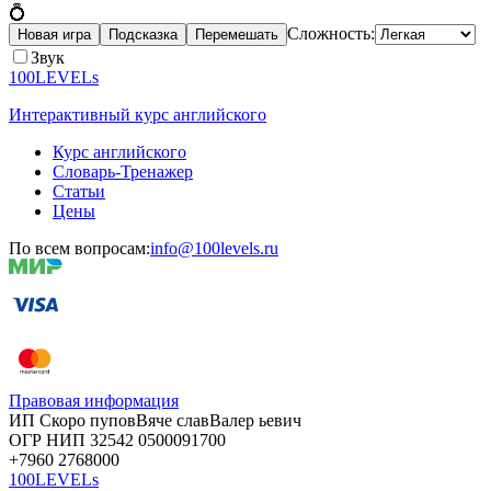
💍
Сложность:
Новая игра
Подсказка
Перемешать
Звук
100LEVELs
Интерактивный курс английского
Курс английского
Словарь-Тренажер
Статьи
Цены
По всем вопросам:
info@100levels.ru
Правовая информация
ИП Скоро
пупов
Вяче
слав
Валер
ьевич
ОГР
НИП
32542
05000
91700
+7960
276
8000
100LEVELs