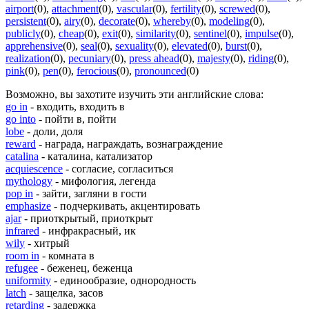
airport
(0)
,
attachment
(0)
,
vascular
(0)
,
fertility
(0)
,
screwed
(0)
,
persistent
(0)
,
airy
(0)
,
decorate
(0)
,
whereby
(0)
,
modeling
(0)
,
publicly
(0)
,
cheap
(0)
,
exit
(0)
,
similarity
(0)
,
sentinel
(0)
,
impulse
(0)
,
apprehensive
(0)
,
seal
(0)
,
sexuality
(0)
,
elevated
(0)
,
burst
(0)
,
realization
(0)
,
pecuniary
(0)
,
press ahead
(0)
,
majesty
(0)
,
riding
(0)
,
pink
(0)
,
pen
(0)
,
ferocious
(0)
,
pronounced
(0)
Возможно, вы захотите изучить эти английские слова:
go in
- входить, входить в
go into
- пойти в, пойти
lobe
- доли, доля
reward
- награда, награждать, вознаграждение
catalina
- каталина, катализатор
acquiescence
- согласие, согласиться
mythology
- мифология, легенда
pop in
- зайти, загляни в гости
emphasize
- подчеркивать, акцентировать
ajar
- приоткрытый, приоткрыт
infrared
- инфракрасный, ик
wily
- хитрый
room in
- комната в
refugee
- беженец, беженца
uniformity
- единообразие, однородность
latch
- защелка, засов
retarding
- задержка