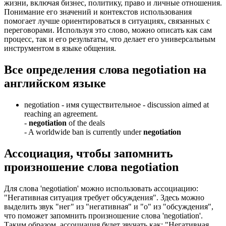
жизни, включая бизнес, политику, право и личные отношения.
Понимание его значений и контекстов использования
помогает лучше ориентироваться в ситуациях, связанных с
переговорами. Используя это слово, можно описать как сам
процесс, так и его результаты, что делает его универсальным
инструментом в языке общения.
Все определения слова
negotiation
на
английском языке
negotiation -
имя существительное
- discussion aimed at
reaching an agreement.
-
negotiation
of the deals
-
A worldwide ban is currently under
negotiation
Ассоциация
, чтобы запомнить
произношение слова
negotiation
Для слова 'negotiation' можно использовать ассоциацию:
"Негативная ситуация требует обсуждения". Здесь можно
выделить звук "нег" из "негативная" и "о" из "обсуждения",
что поможет запомнить произношение слова 'negotiation'.
Таким образом, ассоциация будет звучать как: "Негативная