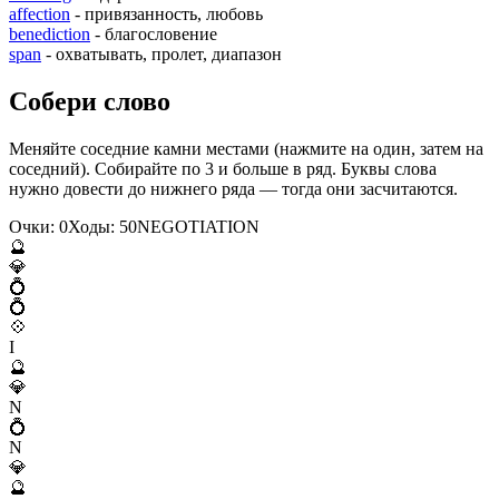
affection
- привязанность, любовь
benediction
- благословение
span
- охватывать, пролет, диапазон
Собери слово
Меняйте соседние камни местами (нажмите на один, затем на
соседний). Собирайте по 3 и больше в ряд. Буквы слова
нужно довести до нижнего ряда — тогда они засчитаются.
Очки:
0
Ходы:
50
N
E
G
O
T
I
A
T
I
O
N
🔮
💎
💍
💍
💠
I
🔮
💎
N
💍
N
💎
🔮