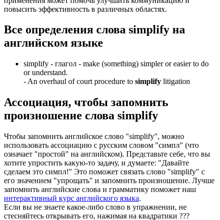
применения может помочь улучшить коммуникацию и
повысить эффективность в различных областях.
Все определения слова
simplify
на
английском языке
simplify -
глагол
- make (something) simpler or easier to do
or understand.
-
An overhaul of court procedure to
simplify
litigation
Ассоциация
, чтобы запомнить
произношение слова
simplify
Чтобы запомнить английское слово "simplify", можно
использовать ассоциацию с русским словом "симпл" (что
означает "простой" на английском). Представьте себе, что вы
хотите упростить какую-то задачу, и думаете: "Давайте
сделаем это симпл!" Это поможет связать слово "simplify" с
его значением "упрощать" и запомнить произношение. Лучше
запомнить английские слова и грамматику поможет наш
интерактивный курс английского языка
.
Если вы не знаете какое-либо слово в упражнении, не
стесняйтесь открывать его, нажимая на квадратики
?
?
?