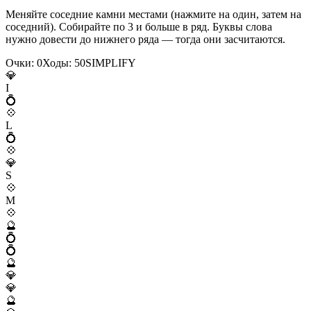
Меняйте соседние камни местами (нажмите на один, затем на
соседний). Собирайте по 3 и больше в ряд. Буквы слова
нужно довести до нижнего ряда — тогда они засчитаются.
Очки:
0
Ходы:
50
S
I
M
P
L
I
F
Y
💎
I
💍
💠
L
💍
💠
💎
S
💠
M
💠
🔮
💍
💍
🔮
💎
💎
🔮