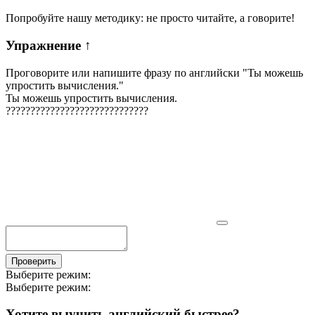
Попробуйте нашу методику: не просто читайте, а говорите!
Упражнение
↑
Проговорите или напишите фразу по английски "
Ты можешь
упростить вычисления.
"
Ты можешь упростить вычисления.
?
?
?
?
?
?
?
?
?
?
?
?
?
?
?
?
?
?
?
?
?
?
?
?
?
?
?
?
?
Проверить
Выберите режим:
Выберите режим:
Хотите выучить английский быстрее?