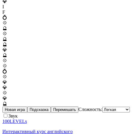
💎
I
F
💍
💠
🔮
💠
🔮
🔮
💎
🔮
💠
💠
💍
💠
💎
💎
💠
💎
🔮
Сложность:
Новая игра
Подсказка
Перемешать
Звук
100LEVELs
Интерактивный курс английского