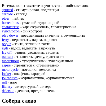
Возможно, вы захотите изучить эти английские слова:
spurred
- стимулировал, подстегнул
carbide
- карбид
piper
- пайпер
horrendous
- ужасный, чудовищный
characterise
- характеризовать, характеристика
synchrotron
- синхротрон
play down
- преуменьшать значение, преуменьшить
ferry
- перевозить, паром, паровоз
pop in
- зайти, загляни в гости
sigh
- вздох, вздыхать, вздохнуть
lay off
- отвянь, увольнять, уволить
transact
- заключать сделку, транзакция
tuberculous
- туберкулезный, туберкулёзный
aspire
- стремиться к, стремительно
motorcycle
- мотоцикл, велосипед
locker
- шкафчик, гардероб
journalism
- журналистика, журналистистика
raft
- плот
literary
- литературный, литера
delegate
- делегат, представитель
Собери слово