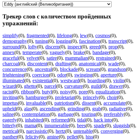
Трекер слов с количеством пройденных
упражнений:
simplify
(0)
,
fragmented
(0)
,
lifelong
(0)
,
lew
(0)
,
cosmos
(0)
,
demography
(0)
,
tuning
(0)
,
logging
(0)
,
fascination
(0)
,
transcript
(0)
,
surround
(0)
,
lofty
(0)
,
discern
(0)
,
inspect
(0)
,
greed
(0)
,
prop
(0)
,
annex
(0)
,
temperate
(0)
,
vaguely
(0)
,
brake
(0)
,
bandage
(0)
,
graceful
(0)
,
velvet
(0)
,
satire
(0)
,
mammalian
(0)
,
restrained
(0)
,
charcoal
(0)
,
discontent
(0)
,
drafting
(0)
,
anatomical
(0)
,
wade
(0)
,
concurrence
(0)
,
ancestral
(0)
,
blockade
(0)
,
scream
(0)
,
grandson
(0)
,
frightening
(0)
,
coercion
(0)
,
odor
(0)
,
swinging
(0)
,
aperture
(0)
,
illuminated
(0)
,
existential
(0)
,
westward
(0)
,
boarding
(0)
,
violin
(0)
,
wizard
(0)
,
ghetto
(0)
,
parcel
(0)
,
curvature
(0)
,
guild
(0)
,
drawer
(0)
,
racist
(0)
,
ribbon
(0)
,
butyl
(0)
,
noisy
(0)
,
pore
(0)
,
equalization
(0)
,
inviting
(0)
,
hamburger
(0)
,
proletariat
(0)
,
princely
(0)
,
choir
(0)
,
impetus
(0)
,
invaluable
(0)
,
patriotism
(0)
,
dissent
(0)
,
accumulate
(0)
,
upheld
(0)
,
alas
(0)
,
ascending
(0)
,
grinding
(0)
,
grab
(0)
,
radiative
(0)
,
saline
(0)
,
contemplation
(0)
,
garbage
(0)
,
touring
(0)
,
preferably
(0)
,
eagerly
(0)
,
inhabited
(0)
,
reformed
(0)
,
tidal
(0)
,
hack into
(0)
,
bitterly
(0)
,
mama
(0)
,
innumerable
(0)
,
bees
(0)
,
spade
(0)
,
sluggish
(0)
,
metrical
(0)
,
narcissistic
(0)
,
hertz
(0)
,
untenable
(0)
,
converging
(0)
,
panther
(0)
,
felicity
(0)
,
amine
(0)
,
pellet
(0)
,
hiss
(0)