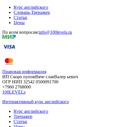
Курс английского
Словарь-Тренажер
Статьи
Цены
По всем вопросам:
info@100levels.ru
Правовая информация
ИП Скоро
пупов
Вяче
слав
Валер
ьевич
ОГР
НИП
32542
05000
91700
+7960
276
8000
100LEVELs
Интерактивный курс английского
Курс английского
Тренажер
Статьи
Цены