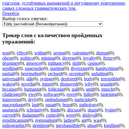
глаголов, устойчивых выражений и регулярному повторению
самых сложных грамматических тем.
Перейти
Выбор голоса озвучки:
Трекер слов с количеством пройденных
упражнений:
non
(0)
,
effect
(0)
,
within
(0)
,
seeing
(0)
,
valentine
(0)
,
disrupt
(0)
,
obese
(0)
,
politico
(0)
,
minima
(0)
,
diverge
(0)
,
loyalty
(0)
,
frenzy
(0)
,
drummer
(0)
,
absence
(0)
,
militancy
(0)
,
shift
(0)
,
casino
(0)
,
seedling
(0)
,
supersede
(0)
,
starting
(0)
,
thyroxine
(0)
,
handwriting
(0)
,
partial
(0)
,
hereinafter
(0)
,
orchard
(0)
,
receptor
(0)
,
unfailing
(0)
,
universal
(0)
,
silk
(0)
,
syringe
(0)
,
deplored
(0)
,
body
(0)
,
irresistible
(0)
,
wakes
(0)
,
novella
(0)
,
miner
(0)
,
dismayed
(0)
,
why
(0)
,
seaside
(0)
,
because
(0)
,
humanist
(0)
,
follicular
(0)
,
pall
(0)
,
until
(0)
,
muscle
(0)
,
challenger
(0)
,
ewe
(0)
,
software
(0)
,
rover
(0)
,
fuller
(0)
,
fastening
(0)
,
transverse
(0)
,
dryly
(0)
,
ombudsman
(0)
,
participle
(0)
,
macrophage
(0)
,
last
(0)
,
squat
(0)
,
beast
(0)
,
pathology
(0)
,
analgesic
(0)
,
scholarly
(0)
,
think
(0)
,
discuss
(0)
,
sharp
(0)
,
lysine
(0)
,
curved
(0)
,
thalamus
(0)
,
control
(0)
,
were
(0)
,
disloyal
(0)
,
republicanism
(0)
,
regionalism
(0)
,
ladies
(0)
,
an
(0)
,
was
(0)
,
radiographic
(0)
,
dentition
(0)
,
inexhaustible
(0)
,
ulnar
(0)
,
kindling
(0)
,