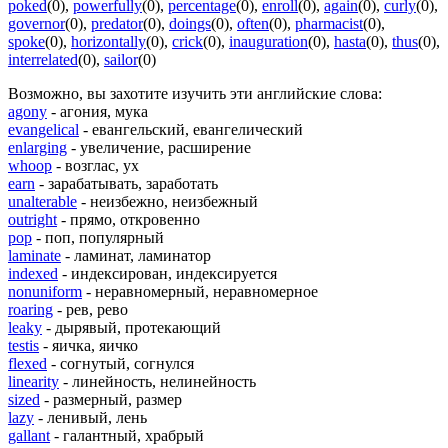
poked
(0)
,
powerfully
(0)
,
percentage
(0)
,
enroll
(0)
,
again
(0)
,
curly
(0)
,
governor
(0)
,
predator
(0)
,
doings
(0)
,
often
(0)
,
pharmacist
(0)
,
spoke
(0)
,
horizontally
(0)
,
crick
(0)
,
inauguration
(0)
,
hasta
(0)
,
thus
(0)
,
interrelated
(0)
,
sailor
(0)
Возможно, вы захотите изучить эти английские слова:
agony
- агония, мука
evangelical
- евангельский, евангелический
enlarging
- увеличение, расширение
whoop
- возглас, ух
earn
- зарабатывать, заработать
unalterable
- неизбежно, неизбежный
outright
- прямо, откровенно
pop
- поп, популярный
laminate
- ламинат, ламинатор
indexed
- индексирован, индексируется
nonuniform
- неравномерный, неравномерное
roaring
- рев, рево
leaky
- дырявый, протекающий
testis
- яичка, яичко
flexed
- согнутый, согнулся
linearity
- линейность, нелинейность
sized
- размерный, размер
lazy
- ленивый, лень
gallant
- галантный, храбрый