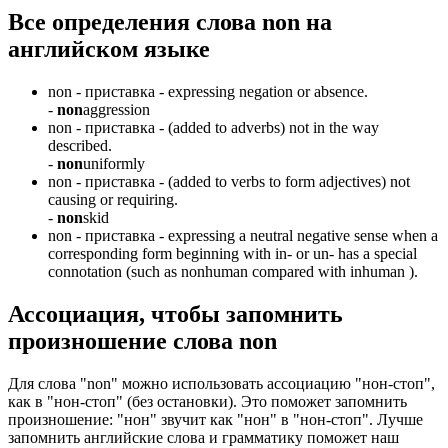
Все определения слова
non
на
английском языке
non -
приставка
- expressing negation or absence.
-
non
aggression
non -
приставка
- (added to adverbs) not in the way
described.
-
non
uniformly
non -
приставка
- (added to verbs to form adjectives) not
causing or requiring.
-
non
skid
non -
приставка
- expressing a neutral negative sense when a
corresponding form beginning with in- or un- has a special
connotation (such as nonhuman compared with inhuman ).
Ассоциация
, чтобы запомнить
произношение слова
non
Для слова "non" можно использовать ассоциацию "нон-стоп",
как в "нон-стоп" (без остановки). Это поможет запомнить
произношение: "нон" звучит как "нон" в "нон-стоп". Лучше
запомнить английские слова и грамматику поможет наш