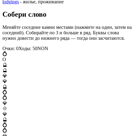
lodgings
- жилье, проживание
Собери слово
Меняйте соседние камни местами (нажмите на один, затем на
соседний). Собирайте по 3 и больше в ряд. Буквы слова
нужно довести до нижнего ряда — тогда они засчитаются.
Очки:
0
Ходы:
50
N
O
N
💍
O
🔮
🔮
💎
💎
🔮
💍
💍
💎
💠
💎
🔮
💍
💍
💎