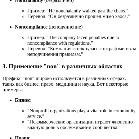
Nonchalantly
(безразлично)
Пример: "
He nonchalantly walked past the chaos.
"
Перевод: "Он безразлично прошел мимо хаоса."
Noncompliance
(неподчинение)
Пример: "
The company faced penalties due to
noncompliance with regulations.
"
Перевод: "Компания столкнулась с штрафами из-за
неподчинения правилам."
3. Применение "non" в различных областях
Префикс "non" широко используется в различных сферах,
таких как бизнес, право, медицина и наука. Вот некоторые
примеры:
Бизнес
:
"
Nonprofit organizations play a vital role in community
service.
"
"Некоммерческие организации играют жизненно
важную роль в обслуживании сообщества."
Право
: