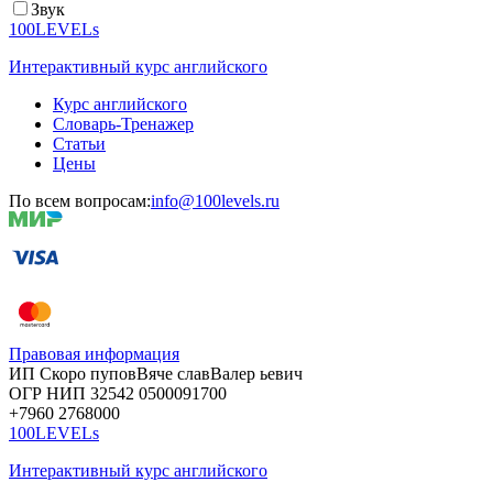
Звук
100LEVELs
Интерактивный курс английского
Курс английского
Словарь-Тренажер
Статьи
Цены
По всем вопросам:
info@100levels.ru
Правовая информация
ИП Скоро
пупов
Вяче
слав
Валер
ьевич
ОГР
НИП
32542
05000
91700
+7960
276
8000
100LEVELs
Интерактивный курс английского