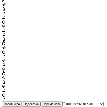
N
💎
🔮
💠
🔮
💍
💎
🔮
🔮
🔮
💍
💎
💍
💠
💎
🔮
💎
💍
💠
🔮
💎
🔮
💍
💠
Сложность:
Новая игра
Подсказка
Перемешать