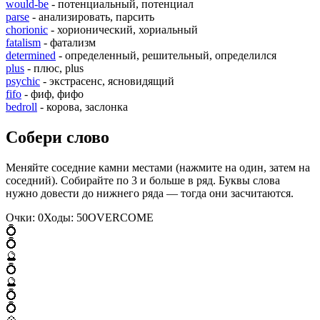
would-be
- потенциальный, потенциал
parse
- анализировать, парсить
chorionic
- хорионический, хориальный
fatalism
- фатализм
determined
- определенный, решительный, определился
plus
- плюс, plus
psychic
- экстрасенс, ясновидящий
fifo
- фиф, фифо
bedroll
- корова, заслонка
Собери слово
Меняйте соседние камни местами (нажмите на один, затем на
соседний). Собирайте по 3 и больше в ряд. Буквы слова
нужно довести до нижнего ряда — тогда они засчитаются.
Очки:
0
Ходы:
50
O
V
E
R
C
O
M
E
💍
💍
🔮
💍
🔮
💍
💍