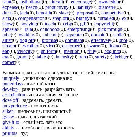
saint
(0)
,
institutional
(0)
,
aircraft
(0)
,
encourage
(0)
,
ownership
(0)
,
expense
(0)
,
beach
(0)
,
productivity
(0)
,
liability
(0)
,
diameter
(0)
,
dress
(0)
,
jack
(0)
,
beneath
(0)
,
slave
(0)
,
proposal
(0)
,
competitive
(0)
,
sick
(0)
,
compensation
(0)
,
snap off
(0)
,
bluntly
(0)
,
curtailed
(0)
,
ex
(0)
,
snow
(0)
,
swaying
(0)
,
teach
(0)
,
crisp
(0)
,
gift
(0)
,
copyright
(0)
,
aphasia
(0)
,
rain
(0)
,
childhood
(0)
,
enterprising
(0)
,
pick through
(0)
,
tube
(0)
,
walking
(0)
,
unheard
(0)
,
separates
(0)
,
domain
(0)
,
smile
(0)
,
artist
(0)
,
flog off
(0)
,
promise
(0)
,
dominant
(0)
,
effectively
(0)
,
spot
(0)
,
stream
(0)
,
weather
(0)
,
vice
(0)
,
customer
(0)
,
swarm
(0)
,
finance
(0)
,
ebb
(0)
,
velocity
(0)
,
uniform
(0)
,
mention
(0)
,
truly
(0)
,
bog into
(0)
,
era
(0)
,
grown
(0)
,
tables
(0)
,
intensity
(0)
,
rare
(0)
,
surety
(0)
,
bridge
(0)
,
corner
(0)
Возможно, вы захотите изучить эти английские слова:
uniquely
- уникально, однозначно
underclass
- нижний класс
develop
- развивать, разрабатывать
assimilation
- ассимиляция, усвоение
doze off
- задремать, дремать
inexperience
- неопытность
silken
- шелковица, шелковистый
gypsy
- цыган, цыганский
give it to
- отдай это, дать это
ability
- способность, возможность
pruritus
- зуд