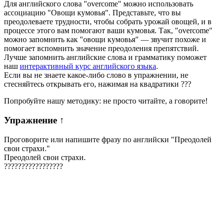
Для английского слова "overcome" можно использовать
ассоциацию "Овощи кумовья". Представьте, что вы
преодолеваете трудности, чтобы собрать урожай овощей, и в
процессе этого вам помогают ваши кумовья. Так, "overcome"
можно запомнить как "овощи кумовья" — звучит похоже и
помогает вспомнить значение преодоления препятствий.
Лучше запомнить английские слова и грамматику поможет
наш
интерактивный курс английского языка
.
Если вы не знаете какое-либо слово в упражнении, не
стесняйтесь открывать его, нажимая на квадратики
?
?
?
Попробуйте нашу методику: не просто читайте, а говорите!
Упражнение
↑
Проговорите или напишите фразу по английски "
Преодолей
свои страхи.
"
Преодолей свои страхи.
?
?
?
?
?
?
?
?
?
?
?
?
?
?
?
?
?