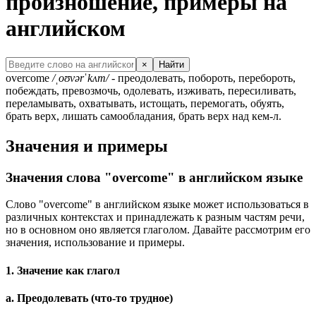
произношение, примеры на
английском
×
Найти
overcome
/ˌoʊvərˈkʌm/
- преодолевать, побороть, перебороть,
побеждать, превозмочь, одолевать, изживать, пересиливать,
переламывать, охватывать, истощать, перемогать, обуять,
брать верх, лишать самообладания, брать верх над кем-л.
Значения и примеры
Значения слова "overcome" в английском языке
Слово "overcome" в английском языке может использоваться в
различных контекстах и принадлежать к разным частям речи,
но в основном оно является глаголом. Давайте рассмотрим его
значения, использование и примеры.
1. Значение как глагол
a. Преодолевать (что-то трудное)