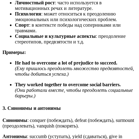
Личностный рост
: часто используется в
мотивационных речах и литературе.
Психология
: может относиться к преодолению
эмоциональных или психологических проблем.
Спорт
: в контексте победы над соперниками или
травмами.
Социальные и культурные аспекты
: преодоление
стереотипов, предвзятости и т.д.
Примеры:
He had to overcome a lot of prejudice to succeed.
(Ему пришлось преодолеть множество предвзятостей,
чтобы добиться успеха.)
They worked together to overcome social barriers.
(Они работали вместе, чтобы преодолеть социальные
барьеры.)
3. Синонимы и антонимы
Синонимы
: conquer (побеждать), defeat (побеждать), surmount
(преодолевать), vanquish (покорять).
Антонимы
: succumb (уступать), yield (сдаваться), give in