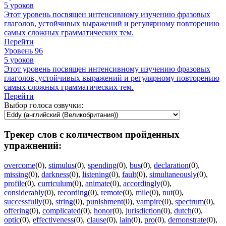
5 уроков
Этот уровень посвящен интенсивному изучению фразовых
глаголов, устойчивых выражений и регулярному повторению
самых сложных грамматических тем.
Перейти
Уровень 96
5 уроков
Этот уровень посвящен интенсивному изучению фразовых
глаголов, устойчивых выражений и регулярному повторению
самых сложных грамматических тем.
Перейти
Выбор голоса озвучки:
Трекер слов с количеством пройденных
упражнений:
overcome
(0)
,
stimulus
(0)
,
spending
(0)
,
bus
(0)
,
declaration
(0)
,
missing
(0)
,
darkness
(0)
,
listening
(0)
,
fault
(0)
,
simultaneously
(0)
,
profile
(0)
,
curriculum
(0)
,
animate
(0)
,
accordingly
(0)
,
considerably
(0)
,
recording
(0)
,
remote
(0)
,
mile
(0)
,
nut
(0)
,
successfully
(0)
,
string
(0)
,
punishment
(0)
,
vampire
(0)
,
spectrum
(0)
,
offering
(0)
,
complicated
(0)
,
honor
(0)
,
jurisdiction
(0)
,
dutch
(0)
,
optic
(0)
,
effectiveness
(0)
,
clause
(0)
,
lain
(0)
,
pro
(0)
,
demonstrate
(0)
,