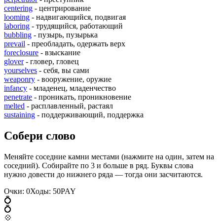
centering
- центрирование
looming
- надвигающийся, подвигая
laboring
- трудящийся, работающий
bubbling
- пузырь, пузырька
prevail
- преобладать, одержать верх
foreclosure
- взыскание
glover
- гловер, гловец
yourselves
- себя, вы сами
weaponry
- вооружение, оружие
infancy
- младенец, младенчество
penetrate
- проникать, проникновение
melted
- расплавленный, растаял
sustaining
- поддерживающий, поддержка
Собери слово
Меняйте соседние камни местами (нажмите на один, затем на
соседний). Собирайте по 3 и больше в ряд. Буквы слова
нужно довести до нижнего ряда — тогда они засчитаются.
Очки:
0
Ходы:
50
P
A
Y
💍
💍
💠