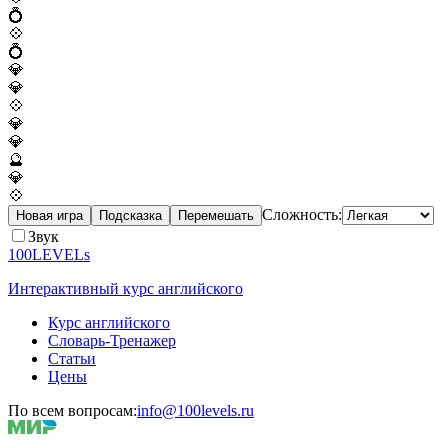
💍
💠
💍
💎
💎
💠
💎
💎
🔮
💎
💠
Сложность:
Новая игра
Подсказка
Перемешать
Звук
100LEVELs
Интерактивный курс английского
Курс английского
Словарь-Тренажер
Статьи
Цены
По всем вопросам:
info@100levels.ru