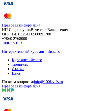
Правовая информация
ИП Скоро
пупов
Вяче
слав
Валер
ьевич
ОГР
НИП
32542
05000
91700
+7960
276
8000
100LEVELs
Интерактивный курс английского
Курс английского
Тренажер
Статьи
Цены
По всем вопросам:
info@100levels.ru
Правовая информация