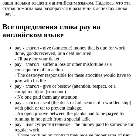
ваши навыки владения английским языком. Надеюсь, что эта
статья помогла вам разобраться в различных аспектах слова
"pay".
Все определения слова
pay
на
английском языке
pay -
глагол
- give (someone) money that is due for work
done, goods received, or a debt incurred.
-
I'll
pay
for your ticket
pay -
глагол
- suffer a loss or other misfortune as a
consequence of an action.
-
The destroyer responsible for these atrocities would have to
pay
with his life
pay -
глагол
- give or bestow (attention, respect, or a
compliment) on (someone).
-
No one paid them any attention
pay -
глагол
- seal (the deck or hull seams of a wooden ship)
with pitch or tar to prevent leakage.
-
An open groove between the planks had to be
pay
ed by
running in hot pitch from a special ladle
pay -
имя существительное
- the money paid to someone for
regular work.
-
Those working on contract may receive higher rates of
pay