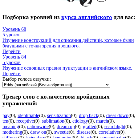
Подборка уровней из
курса английского
для вас:
Уровень 68
5 уроков
Изучение конструкций для описания действий, которые были
будущими с точки зрения прошлого.
Перейти
Уровень 84
5 уроков
Изучение основных правил пунктуации в английском языке.
Перейти
Выбор голоса озвучки:
Трекер слов с количеством пройденных
упражнений:
pay
(0)
,
identifiable
(0)
,
sensitization
(0)
,
drop back
(0)
,
dress down
(0)
,
ten
(0)
,
receptive
(0)
,
sublimation
(0)
,
etiology
(0)
,
march
(0)
,
meaning
(0)
,
nationwide
(0)
,
dream up
(0)
,
grafted
(0)
,
searchlight
(0)
,
mothering
(0)
,
draw on
(0)
,
sweetie
(0)
,
disease
(0)
,
correlative
(0)
,
stiffness
(0)
,
legendary
(0)
,
beginning
(0)
,
hijack
(0)
,
conceptually
(0)
,