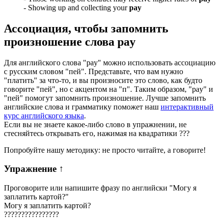
-
Showing up and collecting your
pay
Ассоциация
, чтобы запомнить
произношение слова
pay
Для английского слова "pay" можно использовать ассоциацию
с русским словом "пей". Представьте, что вам нужно
"платить" за что-то, и вы произносите это слово, как будто
говорите "пей", но с акцентом на "п". Таким образом, "pay" и
"пей" помогут запомнить произношение. Лучше запомнить
английские слова и грамматику поможет наш
интерактивный
курс английского языка
.
Если вы не знаете какое-либо слово в упражнении, не
стесняйтесь открывать его, нажимая на квадратики
?
?
?
Попробуйте нашу методику: не просто читайте, а говорите!
Упражнение
↑
Проговорите или напишите фразу по английски "
Могу я
заплатить картой?
"
Могу я заплатить картой?
?
?
?
?
?
?
?
?
?
?
?
?
?
?
?
?