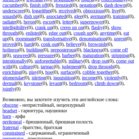
cucumber
(0)
,
finish off
(0)
,
frenzied
(0)
,
negation
(0)
,
dash down
(0)
,
underscore
(0)
,
logarithm
(0)
,
received
(0)
,
obnoxious
(0)
,
live
(0)
,
squash
(0)
,
dish up
(0)
,
associated
(0)
,
glee
(0)
,
german
(0)
,
training
(0)
,
radiate
(0)
,
heron
(0)
,
escort
(0)
,
letter
(0)
,
superpower
(0)
,
intelligibility
(0)
,
crank up
(0)
,
creep up on
(0)
,
flashy
(0)
,
show
through
(0)
,
enlisted
(0)
,
edge out
(0)
,
cough up
(0)
,
anytime
(0)
,
eat
up
(0)
,
roommate
(0)
,
transformative
(0)
,
denomination
(0)
,
unrest
(0)
,
proved
(0)
,
hard
(0)
,
conk out
(0)
,
believe
(0)
,
brownish
(0)
,
holiness
(0)
,
building
(0)
,
preposterous
(0)
,
blackness
(0)
,
come off
it
(0)
,
seaweed
(0)
,
pressure
(0)
,
barber
(0)
,
maturation
(0)
,
stripping
(0)
,
intentionally
(0)
,
unforgettable
(0)
,
military
(0)
,
drop out
(0)
,
come out
with
(0)
,
culture
(0)
,
tarmac
(0)
,
judgment
(0)
,
drop through
(0)
,
enriching
(0)
,
play
(0)
,
hoe
(0)
,
surface
(0)
,
cobble together
(0)
,
glomerular
(0)
,
stirring
(0)
,
inquisition
(0)
,
income
(0)
,
violently
(0)
,
dermal
(0)
,
keystone
(0)
,
levant
(0)
,
bedroom
(0)
,
climb down
(0)
,
jointly
(0)
Возможно, вы захотите изучить эти английские слова:
obscene
- непристойный, нецензурный
headset
- гарнитура, наушники
harp
- арфа
peritoneal
- брюшинный, брюшная полость
fraternal
- братство, братская
constrained
- сдержанный, ограниченный
perpetrator
- преступник