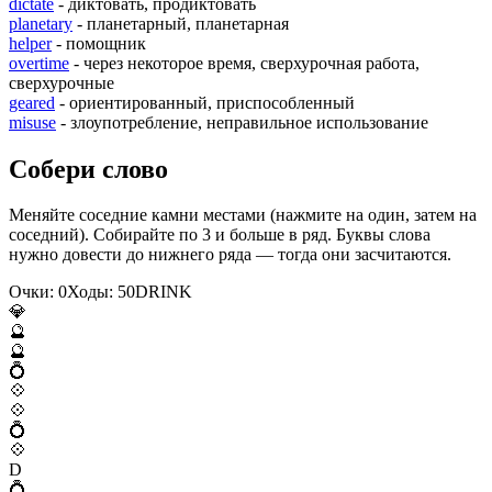
dictate
- диктовать, продиктовать
planetary
- планетарный, планетарная
helper
- помощник
overtime
- через некоторое время, сверхурочная работа,
сверхурочные
geared
- ориентированный, приспособленный
misuse
- злоупотребление, неправильное использование
Собери слово
Меняйте соседние камни местами (нажмите на один, затем на
соседний). Собирайте по 3 и больше в ряд. Буквы слова
нужно довести до нижнего ряда — тогда они засчитаются.
Очки:
0
Ходы:
50
D
R
I
N
K
💎
🔮
🔮
💍
💠
💠
💍
💠
D
💍