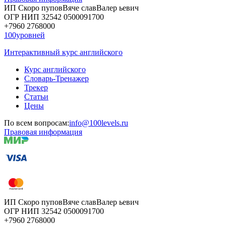
ИП Скоро
пупов
Вяче
слав
Валер
ьевич
ОГР
НИП
32542
05000
91700
+7960
276
8000
100уровней
Интерактивный курс английского
Курс английского
Словарь-Тренажер
Трекер
Статьи
Цены
По всем вопросам:
info@100levels.ru
Правовая информация
ИП Скоро
пупов
Вяче
слав
Валер
ьевич
ОГР
НИП
32542
05000
91700
+7960
276
8000