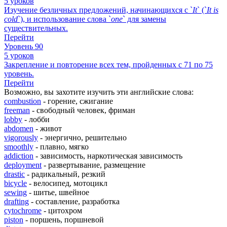
5 уроков
Изучение безличных предложений, начинающихся с `
It
` (`
It
is
cold
`), и использование слова `
one
` для замены
существительных.
Перейти
Уровень 90
5 уроков
Закрепление и повторение всех тем, пройденных с 71 по 75
уровень.
Перейти
Возможно, вы захотите изучить эти английские слова:
combustion
- горение, сжигание
freeman
- свободный человек, фриман
lobby
- лобби
abdomen
- живот
vigorously
- энергично, решительно
smoothly
- плавно, мягко
addiction
- зависимость, наркотическая зависимость
deployment
- развертывание, размещение
drastic
- радикальный, резкий
bicycle
- велосипед, мотоцикл
sewing
- шитье, швейное
drafting
- составление, разработка
cytochrome
- цитохром
piston
- поршень, поршневой