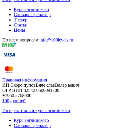
Курс английского
Словарь-Тренажер
Трекер
Статьи
Цены
По всем вопросам:
info@100levels.ru
Правовая информация
ИП Скоро
пупов
Вяче
слав
Валер
ьевич
ОГР
НИП
32542
05000
91700
+7960
276
8000
100уровней
Интерактивный курс английского
Курс английского
Словарь-Тренажер