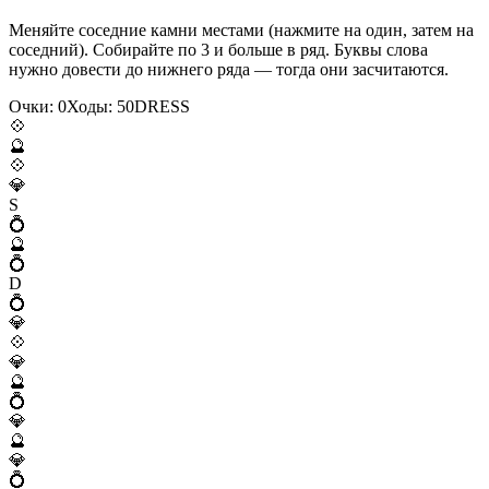
Меняйте соседние камни местами (нажмите на один, затем на
соседний). Собирайте по 3 и больше в ряд. Буквы слова
нужно довести до нижнего ряда — тогда они засчитаются.
Очки:
0
Ходы:
50
D
R
E
S
S
💠
🔮
💠
💎
S
💍
🔮
💍
D
💍
💎
💠
💎
🔮
💍
💎
🔮
💎
💍