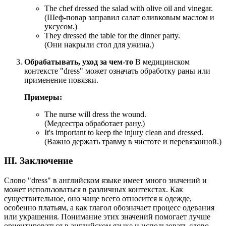
The chef dressed the salad with olive oil and vinegar.
(Шеф-повар заправил салат оливковым маслом и
уксусом.)
They dressed the table for the dinner party.
(Они накрыли стол для ужина.)
Обрабатывать, уход за чем-то
В медицинском
контексте "dress" может означать обработку раны или
применение повязки.
Примеры:
The nurse will dress the wound.
(Медсестра обработает рану.)
It's important to keep the injury clean and dressed.
(Важно держать травму в чистоте и перевязанной.)
III. Заключение
Слово "dress" в английском языке имеет много значений и
может использоваться в различных контекстах. Как
существительное, оно чаще всего относится к одежде,
особенно платьям, а как глагол обозначает процесс одевания
или украшения. Понимание этих значений помогает лучше
ориентироваться в английском языке и использовать слово