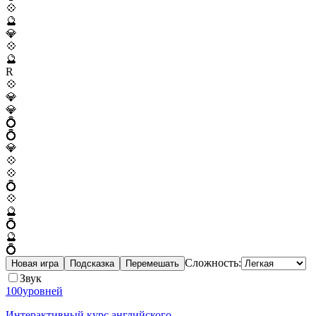
💠
🔮
💎
💠
🔮
R
💠
💎
💎
💍
💍
💎
💠
💠
💍
💠
🔮
💍
🔮
💍
Сложность:
Новая игра
Подсказка
Перемешать
Звук
100уровней
Интерактивный курс английского