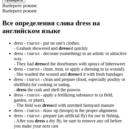
Проверить
Выберите режим:
Выберите режим:
Все определения слова
dress
на
английском языке
dress -
глагол
- put on one's clothes.
-
Graham showered and
dress
ed quickly
dress -
глагол
- decorate (something) in an artistic or attractive
way.
-
They had
dress
ed the doorframes with sprays of bittersweet
dress -
глагол
- clean, treat, or apply a dressing to (a wound).
-
She washed the wound and
dress
ed it with fresh bandages
dress -
глагол
- clean and prepare (food, especially poultry or
shellfish) for cooking or eating.
-
dress
the crab and shell the prawns
dress -
глагол
- apply a fertilizing substance to (a field,
garden, or plant).
-
The field was
dress
ed with unrotted farmyard manure
dress -
глагол
- draw up (troops) in the proper alignment.
dress -
глагол
- prepare (an artificial fly) for use in fishing.
-
After you
dress
a dry fly, be sure to remove any oil before
you make your next cast