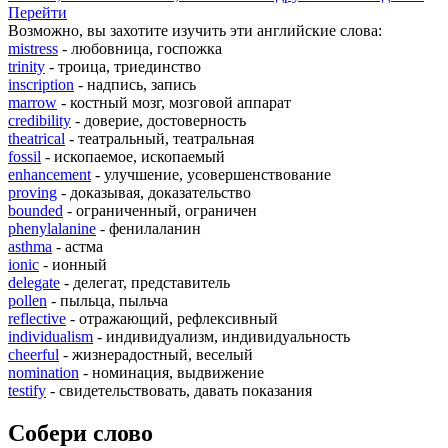
Перейти
Возможно, вы захотите изучить эти английские слова:
mistress
- любовница, госпожка
trinity
- троица, триединство
inscription
- надпись, запись
marrow
- костный мозг, мозговой аппарат
credibility
- доверие, достоверность
theatrical
- театральный, театральная
fossil
- ископаемое, ископаемый
enhancement
- улучшение, усовершенствование
proving
- доказывая, доказательство
bounded
- ограниченный, ограничен
phenylalanine
- фенилаланин
asthma
- астма
ionic
- ионный
delegate
- делегат, представитель
pollen
- пыльца, пыльча
reflective
- отражающий, рефлексивный
individualism
- индивидуализм, индивидуальность
cheerful
- жизнерадостный, веселый
nomination
- номинация, выдвижение
testify
- свидетельствовать, давать показания
Собери слово