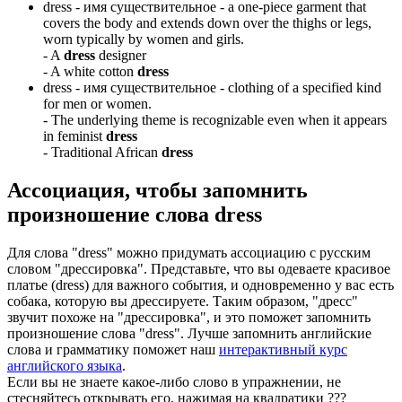
dress -
имя существительное
- a one-piece garment that
covers the body and extends down over the thighs or legs,
worn typically by women and girls.
-
A
dress
designer
-
A white cotton
dress
dress -
имя существительное
- clothing of a specified kind
for men or women.
-
The underlying theme is recognizable even when it appears
in feminist
dress
-
Traditional African
dress
Ассоциация
, чтобы запомнить
произношение слова
dress
Для слова "dress" можно придумать ассоциацию с русским
словом "дрессировка". Представьте, что вы одеваете красивое
платье (dress) для важного события, и одновременно у вас есть
собака, которую вы дрессируете. Таким образом, "дресс"
звучит похоже на "дрессировка", и это поможет запомнить
произношение слова "dress". Лучше запомнить английские
слова и грамматику поможет наш
интерактивный курс
английского языка
.
Если вы не знаете какое-либо слово в упражнении, не
стесняйтесь открывать его, нажимая на квадратики
?
?
?