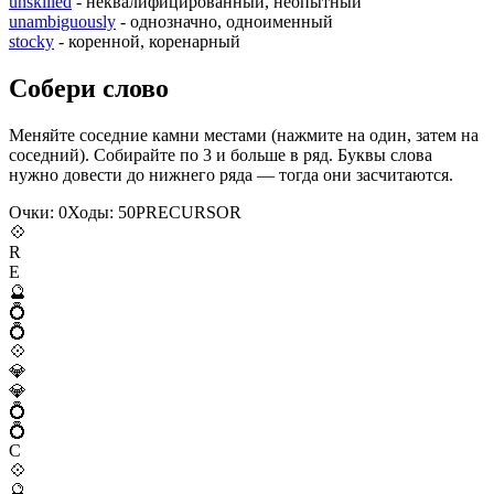
unskilled
- неквалифицированный, неопытный
unambiguously
- однозначно, одноименный
stocky
- коренной, коренарный
Собери слово
Меняйте соседние камни местами (нажмите на один, затем на
соседний). Собирайте по 3 и больше в ряд. Буквы слова
нужно довести до нижнего ряда — тогда они засчитаются.
Очки:
0
Ходы:
50
P
R
E
C
U
R
S
O
R
💠
R
E
🔮
💍
💍
💠
💎
💎
💍
💍
C
💠
🔮