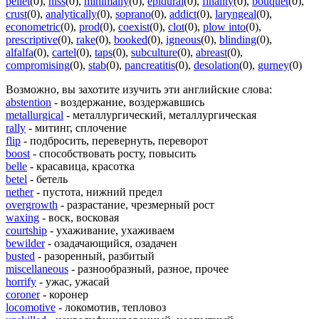
pellet
(0)
,
hiss
(0)
,
minimally
(0)
,
epidural
(0)
,
finality
(0)
,
bouquet
(0)
,
crust
(0)
,
analytically
(0)
,
soprano
(0)
,
addict
(0)
,
laryngeal
(0)
,
econometric
(0)
,
prod
(0)
,
coexist
(0)
,
clot
(0)
,
plow into
(0)
,
prescriptive
(0)
,
rake
(0)
,
booked
(0)
,
igneous
(0)
,
blinding
(0)
,
alfalfa
(0)
,
cartel
(0)
,
taps
(0)
,
subculture
(0)
,
abreast
(0)
,
compromising
(0)
,
stab
(0)
,
pancreatitis
(0)
,
desolation
(0)
,
gurney
(0)
Возможно, вы захотите изучить эти английские слова:
abstention
- воздержание, воздержавшись
metallurgical
- металлургический, металлургическая
rally
- митинг, сплочение
flip
- подбросить, перевернуть, переворот
boost
- способствовать росту, повысить
belle
- красавица, красотка
betel
- бетель
nether
- пустота, нижний предел
overgrowth
- разрастание, чрезмерный рост
waxing
- воск, восковая
courtship
- ухаживание, ухаживаем
bewilder
- озадачающийся, озадачен
busted
- разоренный, разбитый
miscellaneous
- разнообразный, разное, прочее
horrify
- ужас, ужасай
coroner
- коронер
locomotive
- локомотив, тепловоз