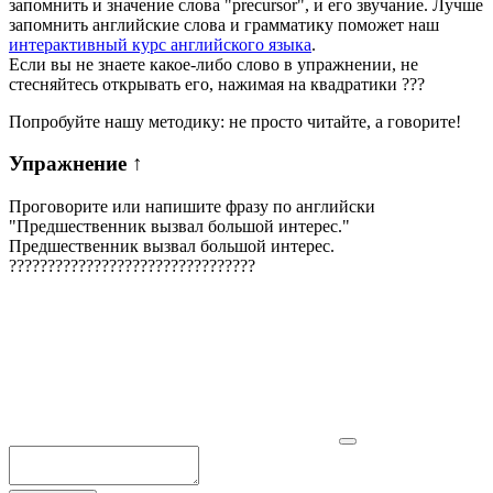
запомнить и значение слова "precursor", и его звучание. Лучше
запомнить английские слова и грамматику поможет наш
интерактивный курс английского языка
.
Если вы не знаете какое-либо слово в упражнении, не
стесняйтесь открывать его, нажимая на квадратики
?
?
?
Попробуйте нашу методику: не просто читайте, а говорите!
Упражнение
↑
Проговорите или напишите фразу по английски
"
Предшественник вызвал большой интерес.
"
Предшественник вызвал большой интерес.
?
?
?
?
?
?
?
?
?
?
?
?
?
?
?
?
?
?
?
?
?
?
?
?
?
?
?
?
?
?
?
?