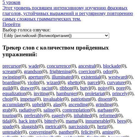
5 уроков
Этот уровень посвящен интенсивному изучению фразовых
глаголов, устойчивых выражений и регулярному повторению
самых сложных грамматических тем.
Перейти
Выбор голоса озвучки:
Трекер слов с количеством пройденных
упражнений:
precursor
(0)
,
wade
(0)
,
concurrence
(0)
,
ancestral
(0)
,
blockade
(0)
,
scream
(0)
,
grandson
(0)
,
frightening
(0)
,
coercion
(0)
,
odor
(0)
,
swinging
(0)
,
aperture
(0)
,
illuminated
(0)
,
existential
(0)
,
westward
(0)
,
boarding
(0)
,
violin
(0)
,
wizard
(0)
,
ghetto
(0)
,
parcel
(0)
,
curvature
(0)
,
guild
(0)
,
drawer
(0)
,
racist
(0)
,
ribbon
(0)
,
butyl
(0)
,
noisy
(0)
,
pore
(0)
,
equalization
(0)
,
inviting
(0)
,
hamburger
(0)
,
proletariat
(0)
,
princely
(0)
,
choir
(0)
,
impetus
(0)
,
invaluable
(0)
,
patriotism
(0)
,
dissent
(0)
,
accumulate
(0)
,
upheld
(0)
,
alas
(0)
,
ascending
(0)
,
grinding
(0)
,
grab
(0)
,
radiative
(0)
,
saline
(0)
,
contemplation
(0)
,
garbage
(0)
,
touring
(0)
,
preferably
(0)
,
eagerly
(0)
,
inhabited
(0)
,
reformed
(0)
,
tidal
(0)
,
hack into
(0)
,
bitterly
(0)
,
mama
(0)
,
innumerable
(0)
,
bees
(0)
,
spade
(0)
,
sluggish
(0)
,
metrical
(0)
,
narcissistic
(0)
,
hertz
(0)
,
untenable
(0)
,
converging
(0)
,
panther
(0)
,
felicity
(0)
,
amine
(0)
,