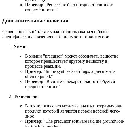
Перевод:
"Ренессанс был предшественником
современности."
Дополнительные значения
Слово "precursor" также может использоваться в более
специфических значениях в зависимости от контекста:
Химия
В химии "precursor" может обозначать вещество,
которое предшествует другому веществу в
процессе реакции.
Пример:
"
In the synthesis of drugs, a precursor is
often required.
"
Перевод:
"В синтезе лекарств часто требуется
предшественник."
Технологии
В технологиях это может означать программу или
продукт, который является первой версией чего-
либо.
Пример:
"
The precursor software laid the groundwork
for the final product.
"