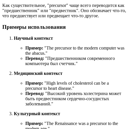
Как существительное, "precursor" чаще всего переводится как
"предшественник" или "предвестник". Оно обозначает что-то,
что предшествует или предвещает что-то другое.
Примеры использования
Научный контекст
Пример:
"
The precursor to the modern computer was
the abacus.
"
Перевод:
"Предшественником современного
компьютера был счетчик."
Медицинский контекст
Пример:
"
High levels of cholesterol can be a
precursor to heart disease.
"
Перевод:
"Высокий уровень холестерина может
быть предвестником сердечно-сосудистых
заболеваний."
Культурный контекст
Пример:
"
The Renaissance was a precursor to the
modern age.
"