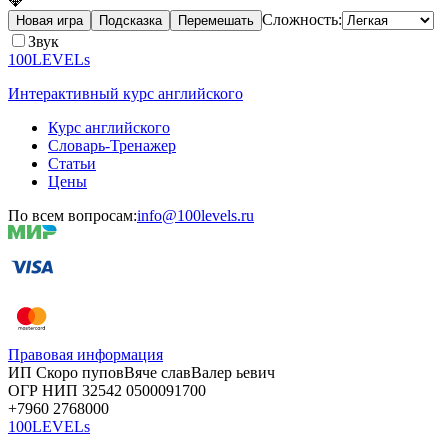
💎
Сложность:
Новая игра
Подсказка
Перемешать
Звук
100LEVELs
Интерактивный курс английского
Курс английского
Словарь-Тренажер
Статьи
Цены
По всем вопросам:
info@100levels.ru
Правовая информация
ИП Скоро
пупов
Вяче
слав
Валер
ьевич
ОГР
НИП
32542
05000
91700
+7960
276
8000
100LEVELs