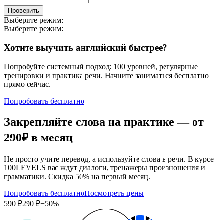
Проверить
Выберите режим:
Выберите режим:
Хотите выучить английский быстрее?
Попробуйте системный подход: 100 уровней, регулярные
тренировки и практика речи. Начните заниматься бесплатно
прямо сейчас.
Попробовать бесплатно
Закрепляйте слова на практике — от
290₽
в месяц
Не просто учите перевод, а используйте слова в речи. В курсе
100LEVELS вас ждут диалоги, тренажеры произношения и
грамматики. Скидка 50% на первый месяц.
Попробовать бесплатно
Посмотреть цены
590 ₽
290 ₽
−50%