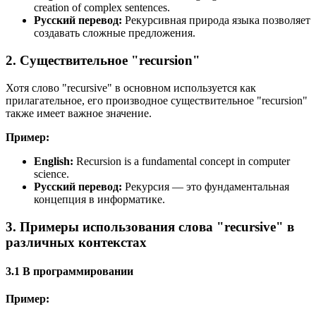
creation of complex sentences.
Русский перевод:
Рекурсивная природа языка позволяет
создавать сложные предложения.
2. Существительное "recursion"
Хотя слово "recursive" в основном используется как
прилагательное, его производное существительное "recursion"
также имеет важное значение.
Пример:
English:
Recursion is a fundamental concept in computer
science.
Русский перевод:
Рекурсия — это фундаментальная
концепция в информатике.
3. Примеры использования слова "recursive" в
различных контекстах
3.1 В программировании
Пример: