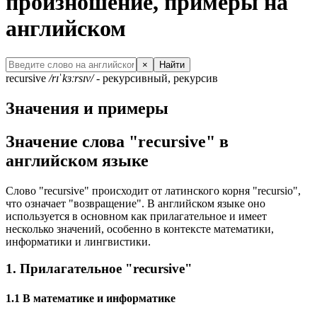
произношение, примеры на
английском
×
Найти
recursive
/rɪˈkɜːrsɪv/
- рекурсивный, рекурсив
Значения и примеры
Значение слова "recursive" в
английском языке
Слово "recursive" происходит от латинского корня "recursio",
что означает "возвращение". В английском языке оно
используется в основном как прилагательное и имеет
несколько значений, особенно в контексте математики,
информатики и лингвистики.
1. Прилагательное "recursive"
1.1 В математике и информатике