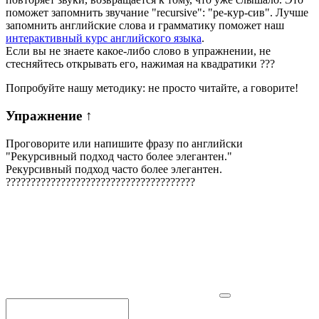
поможет запомнить звучание "recursive": "ре-кур-сив". Лучше
запомнить английские слова и грамматику поможет наш
интерактивный курс английского языка
.
Если вы не знаете какое-либо слово в упражнении, не
стесняйтесь открывать его, нажимая на квадратики
?
?
?
Попробуйте нашу методику: не просто читайте, а говорите!
Упражнение
↑
Проговорите или напишите фразу по английски
"
Рекурсивный подход часто более элегантен.
"
Рекурсивный подход часто более элегантен.
?
?
?
?
?
?
?
?
?
?
?
?
?
?
?
?
?
?
?
?
?
?
?
?
?
?
?
?
?
?
?
?
?
?
?
?
?
?