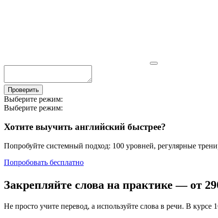
Проверить
Выберите режим:
Выберите режим:
Хотите выучить английский быстрее?
Попробуйте системный подход: 100 уровней, регулярные тренир
Попробовать бесплатно
Закрепляйте слова на практике — от
29
Не просто учите перевод, а используйте слова в речи. В кур