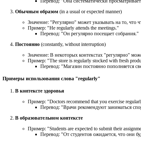
Перевод: "Она систематически просматривает
Обычным образом
(in a usual or expected manner)
Значение: "Регулярно" может указывать на то, что ч
Пример: "
He regularly attends the meetings.
"
Перевод: "Он регулярно посещает собрания."
Постоянно
(constantly, without interruption)
Значение: В некоторых контекстах "регулярно" мож
Пример: "
The store is regularly stocked with fresh prod
Перевод: "Магазин постоянно пополняется с
Примеры использования слова "regularly"
В контексте здоровья
Пример: "
Doctors recommend that you exercise regularly
Перевод: "Врачи рекомендуют заниматься спор
В образовательном контексте
Пример: "
Students are expected to submit their assignme
Перевод: "От студентов ожидается, что они бу