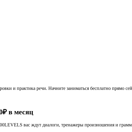
овки и практика речи. Начните заниматься бесплатно прямо сей
0₽
в месяц
се 100LEVELS вас ждут диалоги, тренажеры произношения и грам