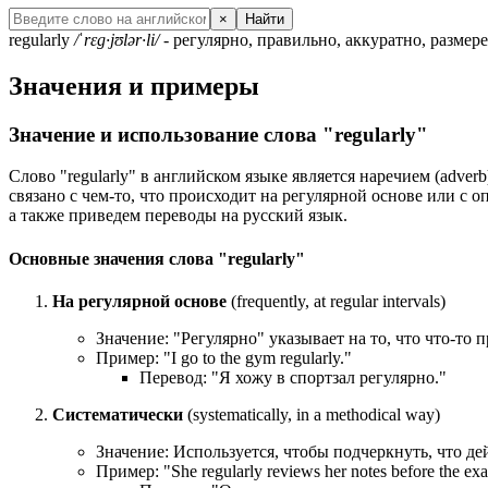
×
Найти
regularly
/ˈrɛg·jʊlər·li/
- регулярно, правильно, аккуратно, размер
Значения и примеры
Значение и использование слова "regularly"
Слово "regularly" в английском языке является наречием (adver
связано с чем-то, что происходит на регулярной основе или с 
а также приведем переводы на русский язык.
Основные значения слова "regularly"
На регулярной основе
(frequently, at regular intervals)
Значение: "Регулярно" указывает на то, что что-то
Пример: "
I go to the gym regularly.
"
Перевод: "Я хожу в спортзал регулярно."
Систематически
(systematically, in a methodical way)
Значение: Используется, чтобы подчеркнуть, что д
Пример: "
She regularly reviews her notes before the ex