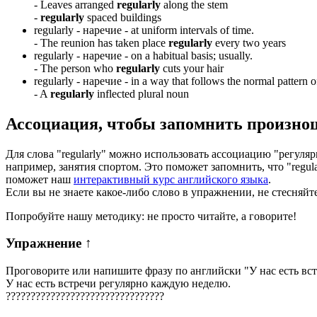
-
Leaves arranged
regularly
along the stem
-
regularly
spaced buildings
regularly -
наречие
- at uniform intervals of time.
-
The reunion has taken place
regularly
every two years
regularly -
наречие
- on a habitual basis; usually.
-
The person who
regularly
cuts your hair
regularly -
наречие
- in a way that follows the normal pattern of
-
A
regularly
inflected plural noun
Ассоциация
, чтобы запомнить произно
Для слова "regularly" можно использовать ассоциацию "регулярн
например, занятия спортом. Это поможет запомнить, что "regul
поможет наш
интерактивный курс английского языка
.
Если вы не знаете какое-либо слово в упражнении, не стесняйт
Попробуйте нашу методику: не просто читайте, а говорите!
Упражнение
↑
Проговорите или напишите фразу по английски "
У нас есть в
У нас есть встречи регулярно каждую неделю.
?
?
?
?
?
?
?
?
?
?
?
?
?
?
?
?
?
?
?
?
?
?
?
?
?
?
?
?
?
?
?
?