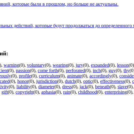
ояний, которые были в прошлом, но больше не актуальны.
льных действий, которые будут продолжаться до определенного 
ий:
)
,
warning
(0)
,
voluntary
(0)
,
wearing
(0)
,
jury
(0)
,
expanded
(0)
,
lesson
(0)
cient
(0)
,
passion
(0)
,
come forth
(0)
,
perforated
(0)
,
inch
(0)
,
guy
(0)
,
thy
(0
eously
(0)
,
profile
(0)
,
curriculum
(0)
,
animate
(0)
,
accordingly
(0)
,
conside
cated
(0)
,
honor
(0)
,
jurisdiction
(0)
,
dutch
(0)
,
optic
(0)
,
effectiveness
(0)
,
ivity
(0)
,
liability
(0)
,
diameter
(0)
,
dress
(0)
,
jack
(0)
,
beneath
(0)
,
slave
(0)
,
gift
(0)
,
copyright
(0)
,
aphasia
(0)
,
rain
(0)
,
childhood
(0)
,
enterprising
(0)