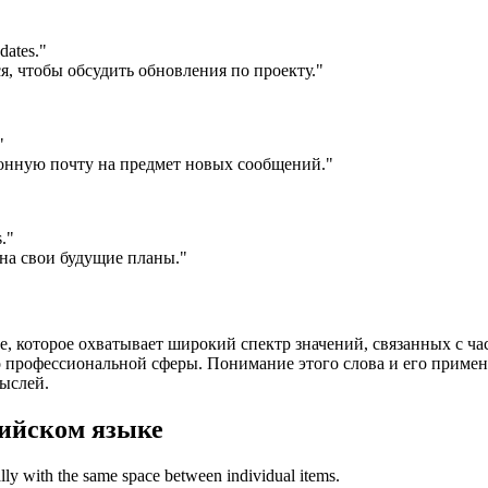
dates.
"
я, чтобы обсудить обновления по проекту."
"
ронную почту на предмет новых сообщений."
.
"
 на свои будущие планы."
ке, которое охватывает широкий спектр значений, связанных с ч
до профессиональной сферы. Понимание этого слова и его прим
ыслей.
ийском языке
ially with the same space between individual items.