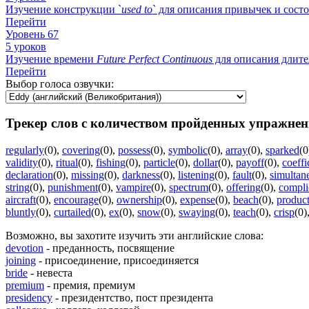
Изучение конструкции `
used
to
` для описания привычек и сост
Перейти
Уровень 67
5 уроков
Изучение времени
Future
Perfect
Continuous
для описания длите
Перейти
Выбор голоса озвучки:
Трекер слов с количеством пройденных упражнен
regularly
(0)
,
covering
(0)
,
possess
(0)
,
symbolic
(0)
,
array
(0)
,
sparked
(0
validity
(0)
,
ritual
(0)
,
fishing
(0)
,
particle
(0)
,
dollar
(0)
,
payoff
(0)
,
coeffi
declaration
(0)
,
missing
(0)
,
darkness
(0)
,
listening
(0)
,
fault
(0)
,
simultan
string
(0)
,
punishment
(0)
,
vampire
(0)
,
spectrum
(0)
,
offering
(0)
,
compli
aircraft
(0)
,
encourage
(0)
,
ownership
(0)
,
expense
(0)
,
beach
(0)
,
product
bluntly
(0)
,
curtailed
(0)
,
ex
(0)
,
snow
(0)
,
swaying
(0)
,
teach
(0)
,
crisp
(0)
Возможно, вы захотите изучить эти английские слова:
devotion
- преданность, посвящение
joining
- присоединение, присоединяется
bride
- невеста
premium
- премия, премиум
presidency
- президентство, пост президента