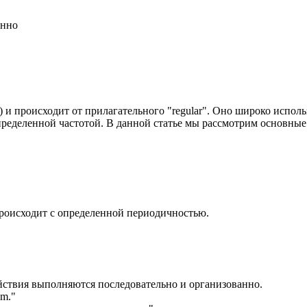
енно
b) и происходит от прилагательного "regular". Оно широко исполь
определенной частотой. В данной статье мы рассмотрим основные 
 происходит с определенной периодичностью.
ействия выполняются последовательно и организованно.
am.
"