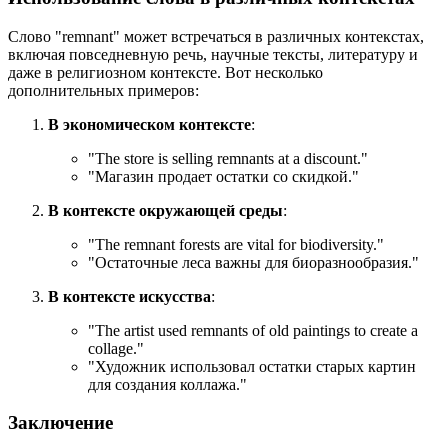
Слово "remnant" может встречаться в различных контекстах,
включая повседневную речь, научные тексты, литературу и
даже в религиозном контексте. Вот несколько
дополнительных примеров:
В экономическом контексте
:
"
The store is selling remnants at a discount.
"
"Магазин продает остатки со скидкой."
В контексте окружающей среды
:
"
The remnant forests are vital for biodiversity.
"
"Остаточные леса важны для биоразнообразия."
В контексте искусства
:
"
The artist used remnants of old paintings to create a
collage.
"
"Художник использовал остатки старых картин
для создания коллажа."
Заключение