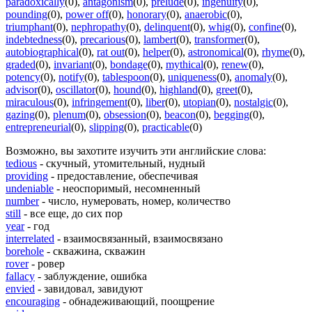
paradoxically
(0)
,
antagonism
(0)
,
prelude
(0)
,
ingenuity
(0)
,
pounding
(0)
,
power off
(0)
,
honorary
(0)
,
anaerobic
(0)
,
triumphant
(0)
,
nephropathy
(0)
,
delinquent
(0)
,
whig
(0)
,
confine
(0)
,
indebtedness
(0)
,
precarious
(0)
,
lambert
(0)
,
transformer
(0)
,
autobiographical
(0)
,
rat out
(0)
,
helper
(0)
,
astronomical
(0)
,
rhyme
(0)
,
graded
(0)
,
invariant
(0)
,
bondage
(0)
,
mythical
(0)
,
renew
(0)
,
potency
(0)
,
notify
(0)
,
tablespoon
(0)
,
uniqueness
(0)
,
anomaly
(0)
,
advisor
(0)
,
oscillator
(0)
,
hound
(0)
,
highland
(0)
,
greet
(0)
,
miraculous
(0)
,
infringement
(0)
,
liber
(0)
,
utopian
(0)
,
nostalgic
(0)
,
gazing
(0)
,
plenum
(0)
,
obsession
(0)
,
beacon
(0)
,
begging
(0)
,
entrepreneurial
(0)
,
slipping
(0)
,
practicable
(0)
Возможно, вы захотите изучить эти английские слова:
tedious
- скучный, утомительный, нудный
providing
- предоставление, обеспечивая
undeniable
- неоспоримый, несомненный
number
- число, нумеровать, номер, количество
still
- все еще, до сих пор
year
- год
interrelated
- взаимосвязанный, взаимосвязано
borehole
- скважина, скважин
rover
- ровер
fallacy
- заблуждение, ошибка
envied
- завидовал, завидуют
encouraging
- обнадеживающий, поощрение