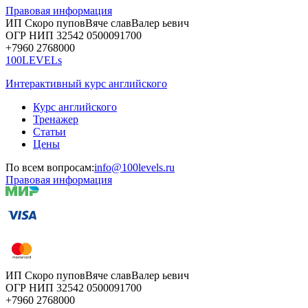
Правовая информация
ИП Скоро
пупов
Вяче
слав
Валер
ьевич
ОГР
НИП
32542
05000
91700
+7960
276
8000
100LEVELs
Интерактивный курс английского
Курс английского
Тренажер
Статьи
Цены
По всем вопросам:
info@100levels.ru
Правовая информация
ИП Скоро
пупов
Вяче
слав
Валер
ьевич
ОГР
НИП
32542
05000
91700
+7960
276
8000