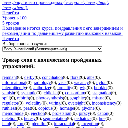
`
everybody
` и его производных (`
everyone
`, `
everything
`,
`
everywhere
`).
Перейти
Уровень 100
5 уроков
Подведение итогов курса, поздравления с его завершением и
рекомендации по дальнейшему развитию языковых навыков.
Перейти
Выбор голоса озвучки:
Трекер слов с количеством пройденных
упражнений:
remnant
(0)
,
derby
(0)
,
conciliation
(0)
,
floral
(0)
,
alba
(0)
,
informational
(0)
,
radiology
(0)
,
vista
(0)
,
vacancy
(0)
,
nylon
(0)
,
intermittently
(0)
,
authorize
(0)
,
brutality
(0)
,
wig
(0)
,
booklet
(0)
,
vanish
(0)
,
synaptic
(0)
,
childish
(0)
,
consortium
(0)
,
stagnation
(0)
,
spill
(0)
,
rebirth
(0)
,
photosynthesis
(0)
,
graphite
(0)
,
misuse
(0)
,
regulator
(0)
,
volatility
(0)
,
wiring
(0)
,
oversight
(0)
,
inconsistency
(0)
,
ruthless
(0)
,
peat
(0)
,
copious
(0)
,
homage
(0)
,
glycine
(0)
,
memoranda
(0)
,
ejection
(0)
,
proletarian
(0)
,
piracy
(0)
,
cation
(0)
,
deletion
(0)
,
heresy
(0)
,
segmentation
(0)
,
pediatrics
(0)
,
hue
(0)
,
haul
(0)
,
lore
(0)
,
plentiful
(0)
,
intracranial
(0)
,
inception
(0)
,