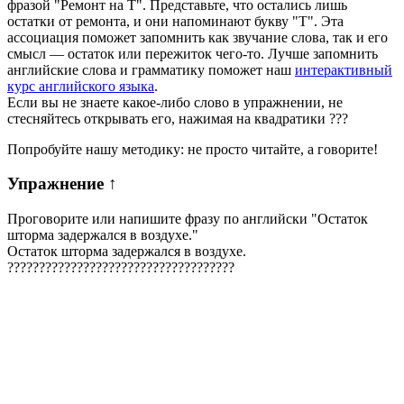
фразой "Ремонт на Т". Представьте, что остались лишь
остатки от ремонта, и они напоминают букву "Т". Эта
ассоциация поможет запомнить как звучание слова, так и его
смысл — остаток или пережиток чего-то. Лучше запомнить
английские слова и грамматику поможет наш
интерактивный
курс английского языка
.
Если вы не знаете какое-либо слово в упражнении, не
стесняйтесь открывать его, нажимая на квадратики
?
?
?
Попробуйте нашу методику: не просто читайте, а говорите!
Упражнение
↑
Проговорите или напишите фразу по английски "
Остаток
шторма задержался в воздухе.
"
Остаток шторма задержался в воздухе.
?
?
?
?
?
?
?
?
?
?
?
?
?
?
?
?
?
?
?
?
?
?
?
?
?
?
?
?
?
?
?
?
?
?
?
?