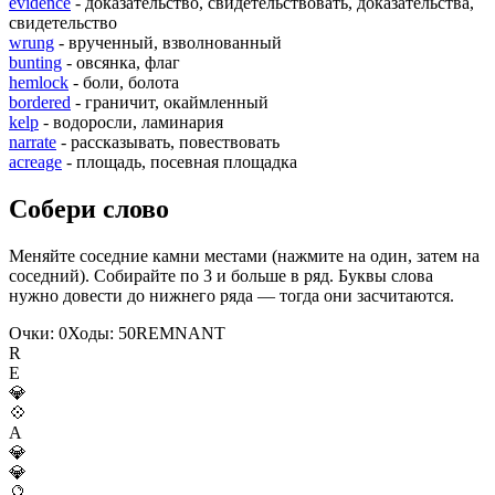
evidence
- доказательство, свидетельствовать, доказательства,
свидетельство
wrung
- врученный, взволнованный
bunting
- овсянка, флаг
hemlock
- боли, болота
bordered
- граничит, окаймленный
kelp
- водоросли, ламинария
narrate
- рассказывать, повествовать
acreage
- площадь, посевная площадка
Собери слово
Меняйте соседние камни местами (нажмите на один, затем на
соседний). Собирайте по 3 и больше в ряд. Буквы слова
нужно довести до нижнего ряда — тогда они засчитаются.
Очки:
0
Ходы:
50
R
E
M
N
A
N
T
R
E
💎
💠
A
💎
💎
🔮