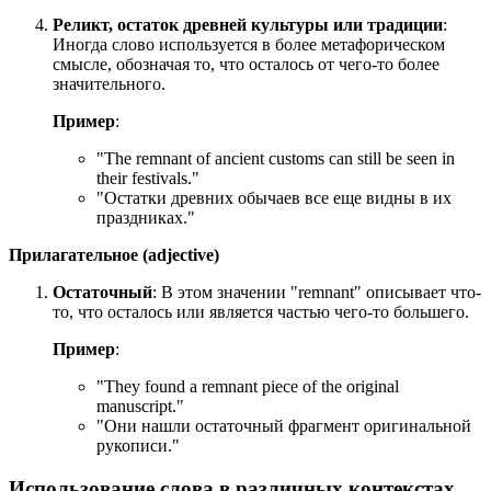
Реликт, остаток древней культуры или традиции
:
Иногда слово используется в более метафорическом
смысле, обозначая то, что осталось от чего-то более
значительного.
Пример
:
"
The remnant of ancient customs can still be seen in
their festivals.
"
"Остатки древних обычаев все еще видны в их
праздниках."
Прилагательное (adjective)
Остаточный
: В этом значении "remnant" описывает что-
то, что осталось или является частью чего-то большего.
Пример
:
"
They found a remnant piece of the original
manuscript.
"
"Они нашли остаточный фрагмент оригинальной
рукописи."
Использование слова в различных контекстах