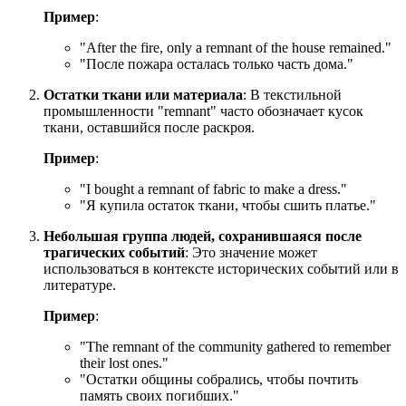
Пример
:
"
After the fire, only a remnant of the house remained.
"
"После пожара осталась только часть дома."
Остатки ткани или материала
: В текстильной
промышленности "remnant" часто обозначает кусок
ткани, оставшийся после раскроя.
Пример
:
"
I bought a remnant of fabric to make a dress.
"
"Я купила остаток ткани, чтобы сшить платье."
Небольшая группа людей, сохранившаяся после
трагических событий
: Это значение может
использоваться в контексте исторических событий или в
литературе.
Пример
:
"
The remnant of the community gathered to remember
their lost ones.
"
"Остатки общины собрались, чтобы почтить
память своих погибших."