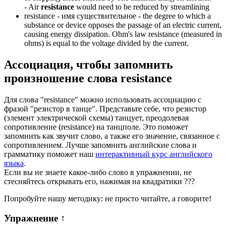
-
Air
resistance
would need to be reduced by streamlining
resistance -
имя существительное
- the degree to which a
substance or device opposes the passage of an electric current,
causing energy dissipation. Ohm's law resistance (measured in
ohms) is equal to the voltage divided by the current.
Ассоциация
, чтобы запомнить
произношение слова
resistance
Для слова "resistance" можно использовать ассоциацию с
фразой "резистор в танце". Представьте себе, что резистор
(элемент электрической схемы) танцует, преодолевая
сопротивление (resistance) на танцполе. Это поможет
запомнить как звучит слово, а также его значение, связанное с
сопротивлением. Лучше запомнить английские слова и
грамматику поможет наш
интерактивный курс английского
языка
.
Если вы не знаете какое-либо слово в упражнении, не
стесняйтесь открывать его, нажимая на квадратики
?
?
?
Попробуйте нашу методику: не просто читайте, а говорите!
Упражнение
↑