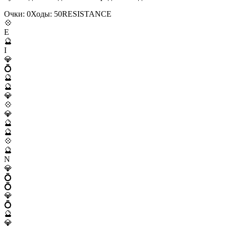
Очки:
0
Ходы:
50
R
E
S
I
S
T
A
N
C
E
💠
E
🔮
I
💎
💍
🔮
🔮
💎
💠
💎
🔮
🔮
💠
🔮
N
💎
💍
💍
💎
💍
🔮
💎