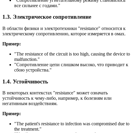
"Сопротивление угнетательному режиму становилось
все сильнее с годами."
1.3. Электрическое сопротивление
В области физики и электротехники "resistance" относится к
электрическому сопротивлению, которое измеряется в омах.
Пример:
"
The resistance of the circuit is too high, causing the device to
malfunction.
"
"Сопротивление цепи слишком высоко, что приводит к
сбою устройства."
1.4. Устойчивость
В некоторых контекстах "resistance" может означать
устойчивость к чему-либо, например, к болезням или
негативным воздействиям.
Пример:
"
The patient's resistance to infection was compromised due to
the treatment.
"