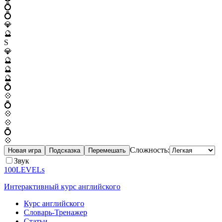
💍
💍
💎
🔮
S
💎
🔮
🔮
🔮
💍
💠
💍
💠
💠
💍
💠
Сложность:
Новая игра
Подсказка
Перемешать
Звук
100LEVELs
Интерактивный курс английского
Курс английского
Словарь-Тренажер
Статьи