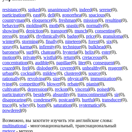
resistance
(0)
,
spiked
(0)
,
unanimously
(0)
,
indeed
(0)
,
serene
(0)
,
participation
(0)
,
east
(0)
,
dell
(0)
,
gonorrhea
(0)
,
spacious
(0)
,
countryman
(0)
,
eloquence
(0)
,
freshman
(0)
,
mission
(0)
,
resulting
(0)
,
behavior
(0)
,
molding
(0)
,
moth
(0)
,
spastic
(0)
,
normally
(0)
,
showing
(0)
,
depiction
(0)
,
transport
(0)
,
munch
(0)
,
consenting
(0)
,
press
(0)
,
tread
(0)
,
rhythmically
(0)
,
badge
(0)
,
price
(0)
,
granuloma
(0)
,
winter
(0)
,
storming
(0)
,
finally
(0)
,
nineteen
(0)
,
forest
(0)
,
six
(0)
,
spray
(0)
,
karma
(0)
,
infirmity
(0)
,
technique
(0)
,
bulkhead
(0)
,
baroness
(0)
,
surf
(0)
,
chateau
(0)
,
hysteria
(0)
,
helix
(0)
,
ester
(0)
,
motion
(0)
,
private
(0)
,
wistful
(0)
,
return
(0)
,
cretaceous
(0)
,
concentration
(0)
,
audible
(0)
,
papillae
(0)
,
liter
(0)
,
consequent
(0)
,
crazed
(0)
,
feel
(0)
,
dislodge
(0)
,
covered
(0)
,
unhealthy
(0)
,
reagent
(0)
,
urban
(0)
,
cocktail
(0)
,
mildew
(0)
,
clustered
(0)
,
source
(0)
,
rationally
(0)
,
revolving
(0)
,
size
(0)
,
physical
(0)
,
immunization
(0)
,
tying
(0)
,
competitor
(0)
,
blower
(0)
,
rebate
(0)
,
pianist
(0)
,
cultivator
(0)
,
depression
(0)
,
reckon
(0)
,
visceral
(0)
,
poised
(0)
,
participatory
(0)
,
beside
(0)
,
absurdity
(0)
,
transcontinental
(0)
,
sir
(0)
,
disappearing
(0)
,
condense
(0)
,
postcard
(0)
,
hurtful
(0)
,
transducer
(0)
,
truce
(0)
,
whey
(0)
,
born
(0)
,
saturation
(0)
,
systematics
(0)
,
powdered
(0)
Возможно, вы захотите изучить эти английские слова:
multinational
- многонациональный, транснациональный
meteor
- метеор