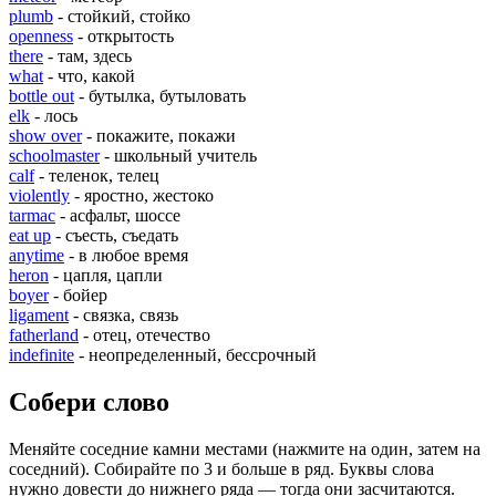
plumb
- стойкий, стойко
openness
- открытость
there
- там, здесь
what
- что, какой
bottle out
- бутылка, бутыловать
elk
- лось
show over
- покажите, покажи
schoolmaster
- школьный учитель
calf
- теленок, телец
violently
- яростно, жестоко
tarmac
- асфальт, шоссе
eat up
- съесть, съедать
anytime
- в любое время
heron
- цапля, цапли
boyer
- бойер
ligament
- связка, связь
fatherland
- отец, отечество
indefinite
- неопределенный, бессрочный
Собери слово
Меняйте соседние камни местами (нажмите на один, затем на
соседний). Собирайте по 3 и больше в ряд. Буквы слова
нужно довести до нижнего ряда — тогда они засчитаются.