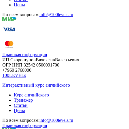
Цены
По всем вопросам:
info@100levels.ru
Правовая информация
ИП Скоро
пупов
Вяче
слав
Валер
ьевич
ОГР
НИП
32542
05000
91700
+7960
276
8000
100LEVELs
Интерактивный курс английского
Курс английского
Тренажер
Статьи
Цены
По всем вопросам:
info@100levels.ru
Правовая информация