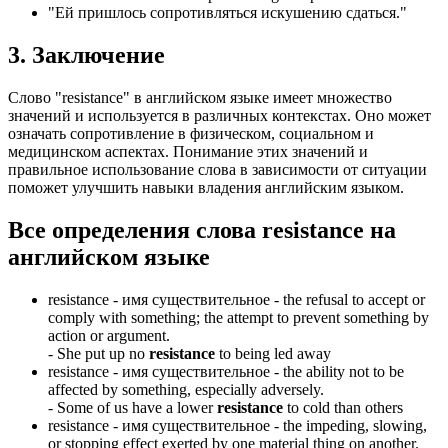
"Ей пришлось сопротивляться искушению сдаться."
3. Заключение
Слово "resistance" в английском языке имеет множество
значений и используется в различных контекстах. Оно может
означать сопротивление в физическом, социальном и
медицинском аспектах. Понимание этих значений и
правильное использование слова в зависимости от ситуации
поможет улучшить навыки владения английским языком.
Все определения слова
resistance
на
английском языке
resistance -
имя существительное
- the refusal to accept or
comply with something; the attempt to prevent something by
action or argument.
-
She put up no
resistance
to being led away
resistance -
имя существительное
- the ability not to be
affected by something, especially adversely.
-
Some of us have a lower
resistance
to cold than others
resistance -
имя существительное
- the impeding, slowing,
or stopping effect exerted by one material thing on another.